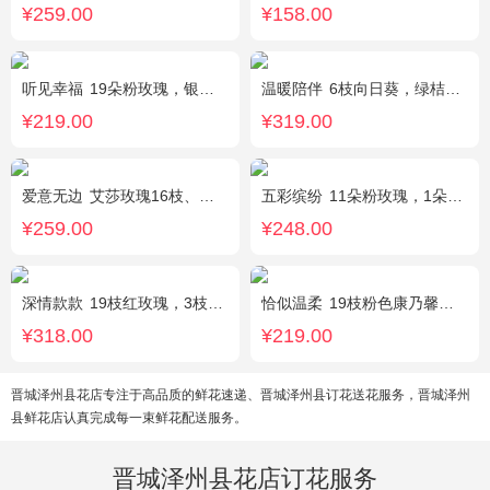
¥259.00
¥158.00
听见幸福
19朵粉玫瑰，银叶菊间插，搭配满天星
温暖陪伴
6枝向日葵，绿桔梗丰满，栀子叶搭配
¥219.00
¥319.00
爱意无边
艾莎玫瑰16枝、白色洋桔梗5枝、尤加利10枝
五彩缤纷
11朵粉玫瑰，1朵粉绣球，白色乒乓菊，桔梗、绿叶搭配
¥259.00
¥248.00
深情款款
19枝红玫瑰，3枝白百合，3枝粉百合，搭配满天星，绿叶等配材
恰似温柔
19枝粉色康乃馨，搭配适量情人草、尤加利叶
¥318.00
¥219.00
晋城泽州县花店专注于高品质的鲜花速递、晋城泽州县订花送花服务，晋城泽州
县鲜花店认真完成每一束鲜花配送服务。
晋城泽州县花店订花服务