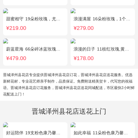
甜蜜相守
19朵粉玫瑰，尤加利、小花搭配
浪漫满屋
16朵粉玫瑰，1个粉色绣球，3个乒乓菊，桔梗、绿叶搭配
¥219.00
¥279.00
蔚蓝星海
66朵碎冰蓝玫瑰，外围满天星环绕
浪漫的日子
11枝红玫瑰,黄莺、满天星适量搭配。
¥479.00
¥178.00
晋城泽州县花店专业提供晋城泽州县花店订花，晋城泽州县花店送花服务。优选
新鲜花材，专业花艺师亲手制作，品质保证。免费附送精美贺卡，代写您的祝福
语。晋城泽州县花店订花服务，晋城泽州县花店送花同城配送，市区最快2小时鲜
花配送上门！
晋城泽州县花店送花上门
好运陪伴
19支粉色康乃馨，3支多头香水百合，搭配满天星、黄莺装饰。
如此幸福
11朵粉色康乃馨，黄莺、满天星搭配。