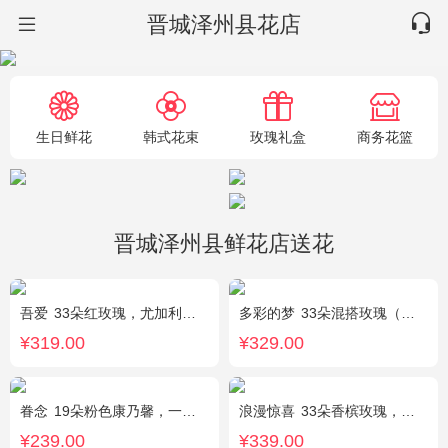
晋城泽州县花店
生日鲜花
韩式花束
玫瑰礼盒
商务花篮
晋城泽州县鲜花店送花
吾爱
33朵红玫瑰，尤加利绿叶搭配
多彩的梦
33朵混搭玫瑰（香槟玫瑰+粉玫瑰+白玫瑰），配花、绿叶搭配
¥319.00
¥329.00
眷念
19朵粉色康乃馨，一条灯带，满天星、绿叶搭配
浪漫惊喜
33朵香槟玫瑰，白桔梗、尤加利间插
¥239.00
¥339.00