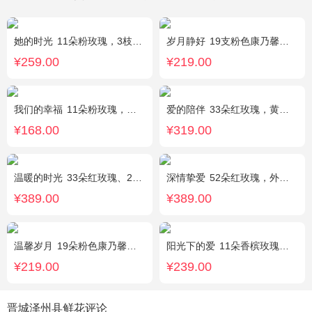
她的时光
11朵粉玫瑰，3枝白色多头百合，白色洋桔梗
岁月静好
19支粉色康乃馨，1枝白色多头百合，搭配满天星、黄莺装饰。
¥259.00
¥219.00
我们的幸福
11朵粉玫瑰，银叶菊，尤加利搭配
爱的陪伴
33朵红玫瑰，黄莺间插点缀，白色满天星外围点缀搭配
¥168.00
¥319.00
温暖的时光
33朵红玫瑰、2枝多头粉百合，搭配适量黄莺草、栀子叶间插。
深情挚爱
52朵红玫瑰，外围相思梅
¥389.00
¥389.00
温馨岁月
19朵粉色康乃馨，粉色满天星搭配
阳光下的爱
11朵香槟玫瑰，3朵向日葵，1个蓝色绣球，配花、绿叶搭配
¥219.00
¥239.00
晋城泽州县鲜花评论