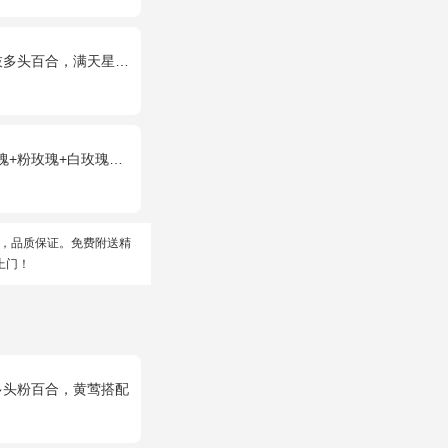
头百合，满天星、栀子叶
+白玫瑰），配花、绿叶搭配
，品质保证。免费附送精
上门！
多头粉百合，黄莺搭配