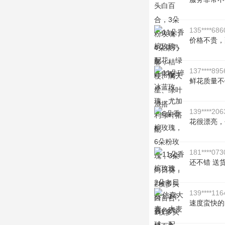
135****686
价格不贵，
137****895
鲜花质量不
139****206
花很漂亮，
181****073
还不错 送货
139****116
速度蛮快的