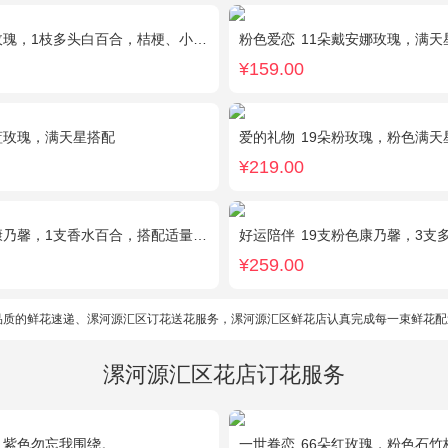
瑰，1枝多头白百合，桔梗、小花、绿叶搭配
粉色爱恋
11朵戴安娜玫瑰，满天
¥159.00
蓝玫瑰，满天星搭配
爱的礼物
19朵粉玫瑰，粉色满天
¥219.00
馨，1支香水百合，搭配适量石竹梅、黄莺。
好运陪伴
19支粉色康乃馨，3支多头香水百
¥259.00
品质的鲜花速递、漯河源汇区订花送花服务，漯河源汇区鲜花店认真完成每一束鲜花配
漯河源汇区花店订花服务
，紫色勿忘我围绕。
一世眷恋
66朵红玫瑰，粉色石竹梅外围