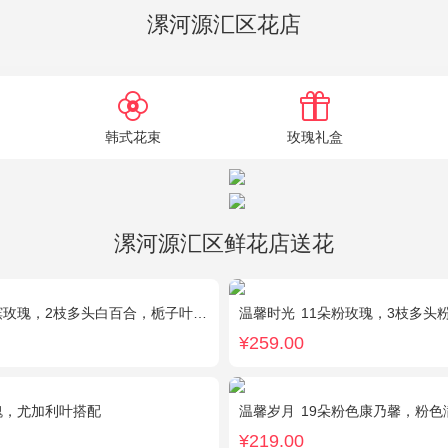
漯河源汇区花店
韩式花束
玫瑰礼盒
漯河源汇区鲜花店送花
槟玫瑰，2枝多头白百合，栀子叶搭配
温馨时光
11朵粉玫瑰，3枝多头
¥259.00
瑰，尤加利叶搭配
温馨岁月
19朵粉色康乃馨，粉色
¥219.00