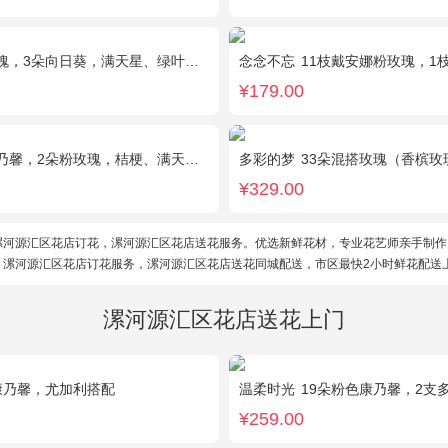
瑰，3朵向日葵，满天星、绿叶搭配
念念不忘
11枝戴安娜粉玫瑰，1枝多
¥179.00
馨，2朵粉玫瑰，桔梗、满天星、绿叶搭配
多彩的梦
33朵混搭玫瑰（香槟玫瑰+粉玫瑰
¥329.00
漯河源汇区花店订花，漯河源汇区花店送花服务。优选新鲜花材，专业花艺师亲手制作
。漯河源汇区花店订花服务，漯河源汇区花店送花同城配送，市区最快2小时鲜花配送
漯河源汇区花店送花上门
康乃馨，尤加利搭配
温柔时光
19朵粉色康乃馨，2支
¥259.00