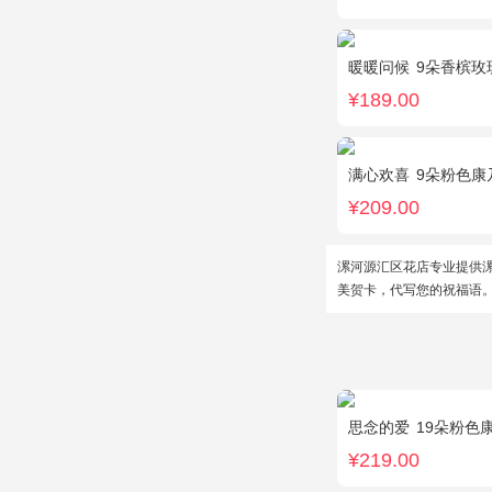
暖暖问候
9朵香槟玫
¥189.00
满心欢喜
9朵粉色康乃
¥209.00
漯河源汇区花店专业提供
美贺卡，代写您的祝福语
思念的爱
19朵粉色
¥219.00