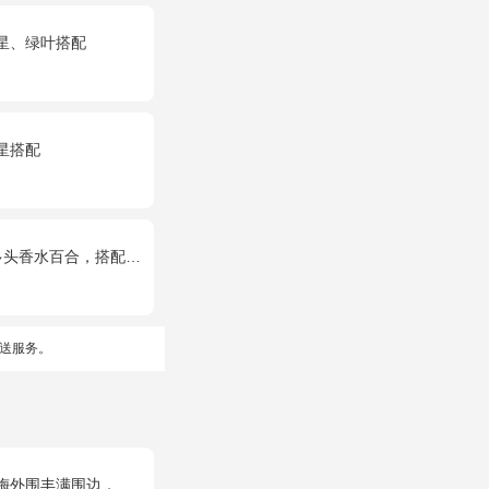
星、绿叶搭配
星搭配
合，搭配满天星、黄莺装饰。
送服务。
丰满围边，黑色丝带搭配