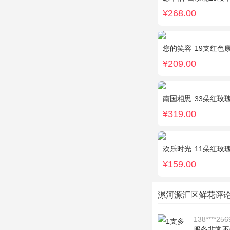
¥268.00
您的笑容
19支红色
¥209.00
南国相思
33朵红玫
¥319.00
欢乐时光
11朵红玫瑰
¥159.00
漯河源汇区鲜花评
138****256
服务非常不