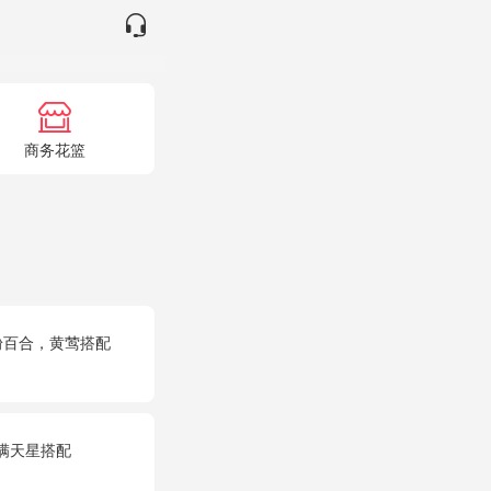
商务花篮
粉百合，黄莺搭配
满天星搭配