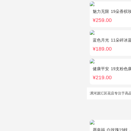
魅力无限
19朵香槟玫
¥259.00
蓝色月光
11朵碎冰
¥189.00
健康平安
19支粉色康乃
¥219.00
漯河源汇区花店专注于高
愿幸福
白玫瑰19枝