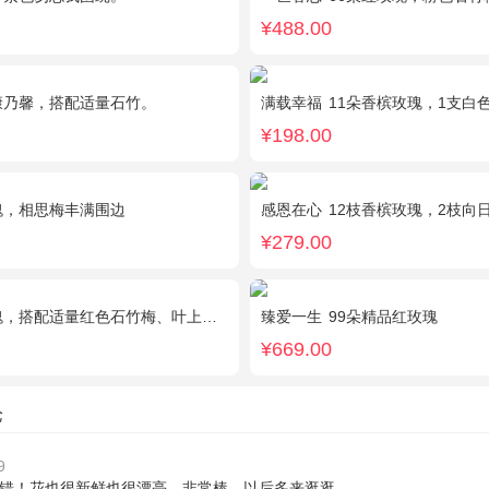
¥488.00
康乃馨，搭配适量石竹。
满载幸福
11朵香槟玫瑰，1支白色多头香
¥198.00
瑰，相思梅丰满围边
感恩在心
12枝香槟玫瑰，2枝向日葵，
¥279.00
，搭配适量红色石竹梅、叶上黄金间插。
臻爱一生
99朵精品红玫瑰
¥669.00
论
9
错！花也很新鲜也很漂亮，非常棒，以后多来逛逛。