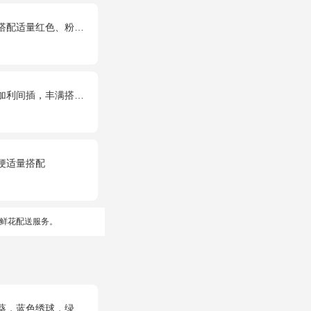
红色、粉色、白色石竹梅。
利间插，丰满搭配绿叶
梗适量搭配
鲜花配送服务。
绣球，绿色桔梗、绿叶搭配