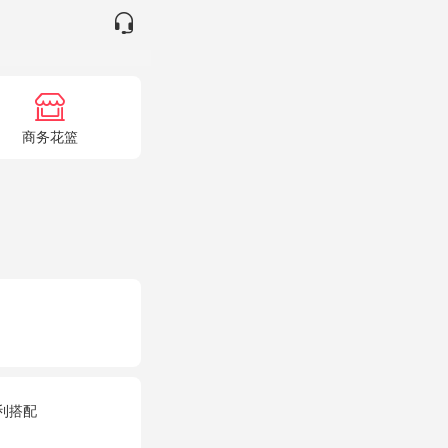
商务花篮
利搭配