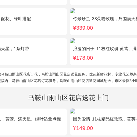
，配花、绿叶搭配
你最珍贵
33朵粉玫瑰，外围满天
¥339.00
满天星，1条灯带
浪漫的日子
11枝红玫瑰,黄莺、
¥178.00
供马鞍山雨山区花店订花，马鞍山雨山区花店送花服务。优选新鲜花材，专业花艺师亲
祝福语。马鞍山雨山区花店订花服务，马鞍山雨山区花店送花同城配送，市区最快2小
马鞍山雨山区花店送花上门
瑰，黄莺、满天星、绿叶适量点缀
因为爱情
11枝精品红玫瑰，黄英
¥149.00