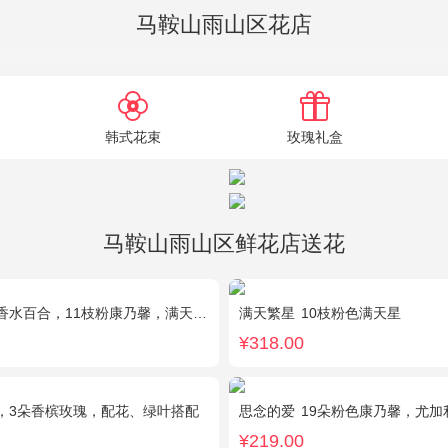
马鞍山雨山区花店
韩式花束
玫瑰礼盒
马鞍山雨山区鲜花店送花
百合，11枝粉康乃馨，满天星+绿叶适量。
满天繁星
10枝粉色满天星
¥318.00
，3朵香槟玫瑰，配花、绿叶搭配
思念的爱
19朵粉色康乃馨，尤加
¥219.00