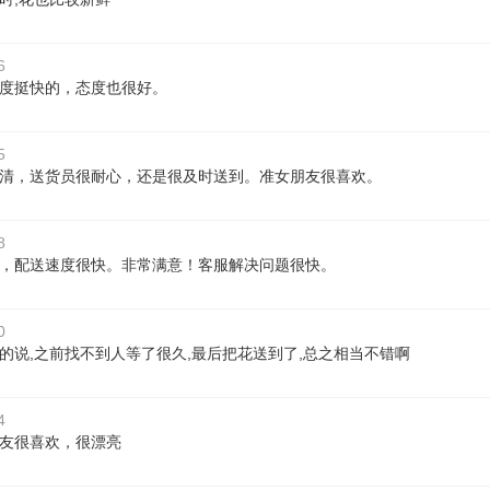
6
度挺快的，态度也很好。
5
清，送货员很耐心，还是很及时送到。准女朋友很喜欢。
8
，配送速度很快。非常满意！客服解决问题很快。
0
的说,之前找不到人等了很久,最后把花送到了,总之相当不错啊
4
友很喜欢，很漂亮