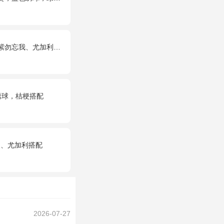
勿忘我、尤加利搭配
绣球，桔梗搭配
梗、尤加利搭配
2026-07-27