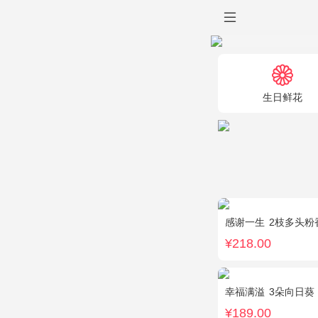
生日鲜花
感谢一生
2枝多头粉香水
¥218.00
幸福满溢
3朵向日葵
¥189.00