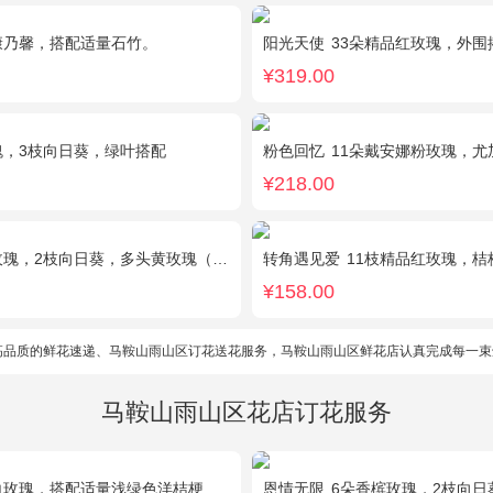
康乃馨，搭配适量石竹。
阳光天使
33朵精品红玫瑰，外围搭配适量
¥319.00
瑰，3枝向日葵，绿叶搭配
粉色回忆
11朵戴安娜粉玫瑰，尤加
¥218.00
2枝向日葵，多头黄玫瑰（或类似配材替换）、桔梗搭配
转角遇见爱
11枝精品红玫瑰，桔
¥158.00
高品质的鲜花速递、马鞍山雨山区订花送花服务，马鞍山雨山区鲜花店认真完成每一束
马鞍山雨山区花店订花服务
瑰，搭配适量浅绿色洋桔梗、书带草、黄莺。
恩情无限
6朵香槟玫瑰，2枝向日葵，蓝色