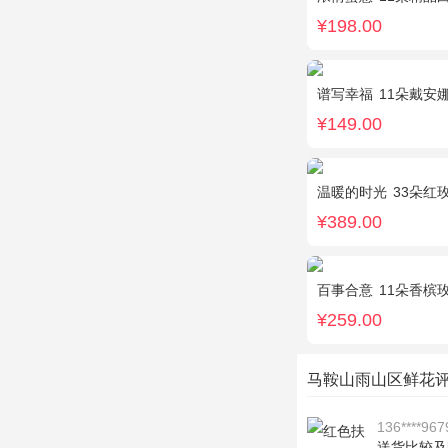
¥198.00
谱写幸福
11朵戴安
¥149.00
温暖的时光
33朵红玫瑰
¥389.00
百事合意
11朵香槟
¥259.00
马鞍山雨山区鲜花
136****967
送货比较及