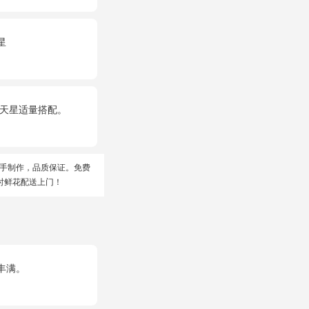
星
满天星适量搭配。
手制作，品质保证。免费
时鲜花配送上门！
丰满。