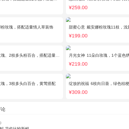
¥259.00
娜粉玫瑰，搭配适量情人草装饰
甜蜜心意
戴安娜粉玫瑰11枝，浅紫
¥199.00
、2枝多头粉百合，搭配适量黄莺草、栀子叶间插。
月光女神
11朵白玫瑰，1个蓝色
¥219.00
玫瑰，3枝多头白百合，黄莺搭配
绽放的祝福
6枝向日葵，绿色桔
¥309.00
评论
9
时,花也比较新鲜