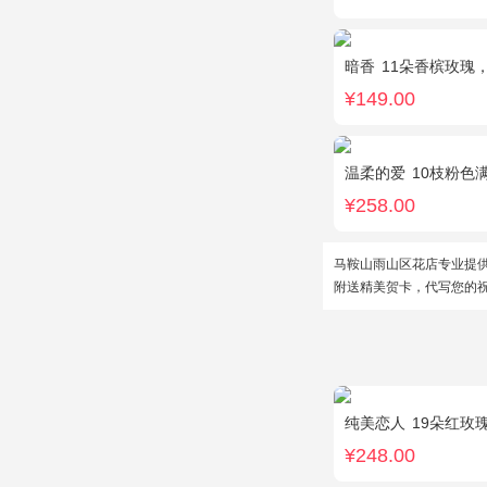
暗香
11朵香槟玫瑰
¥149.00
温柔的爱
10枝粉色
¥258.00
马鞍山雨山区花店专业提
附送精美贺卡，代写您的
纯美恋人
19朵红玫
¥248.00