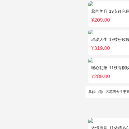
您的笑容
19支红色
¥209.00
璀璨人生
19枝粉玫
¥319.00
暖心朝阳
11枝香槟玫瑰，
¥289.00
马鞍山雨山区花店专注于
浓情蜜意
11朵精品白玫