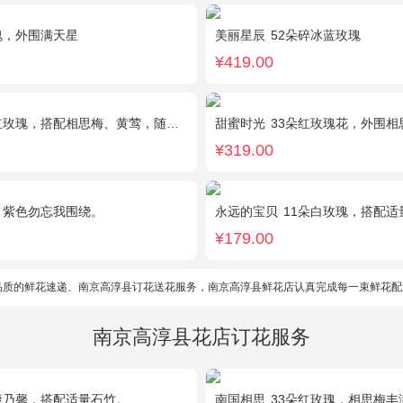
瑰，外围满天星
美丽星辰
52朵碎冰蓝玫瑰
¥419.00
瑰，搭配相思梅、黄莺，随机赠送一对小熊。
甜蜜时光
33朵红玫瑰花，外围相思
¥319.00
，紫色勿忘我围绕。
永远的宝贝
11朵白玫瑰，搭配适量紫色勿
¥179.00
品质的鲜花速递、南京高淳县订花送花服务，南京高淳县鲜花店认真完成每一束鲜花配
南京高淳县花店订花服务
康乃馨，搭配适量石竹。
南国相思
33朵红玫瑰，相思梅丰