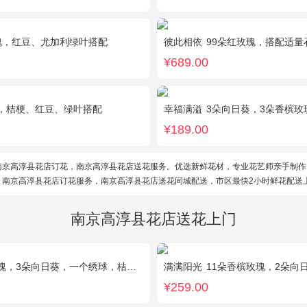
瑰，红豆、尤加利绿叶搭配
彼此相依
99朵红玫瑰，搭配适量
¥689.00
，桔梗、红豆、绿叶搭配
幸福满溢
3朵向日葵，3朵香槟
¥189.00
南京高淳县花店订花，南京高淳县花店送花服务。优选新鲜花材，专业花艺师亲手制作
。南京高淳县花店订花服务，南京高淳县花店送花同城配送，市区最快2小时鲜花配送
南京高淳县花店送花上门
3朵向日葵，一个绣球，桔梗、配花、配草搭配
满满阳光
11朵香槟玫瑰，2朵向日葵，1个蓝
¥259.00