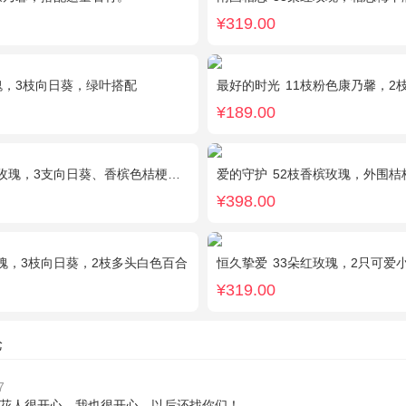
¥319.00
瑰，3枝向日葵，绿叶搭配
最好的时光
11枝粉色康乃馨，2枝粉色
¥189.00
瑰，3支向日葵、香槟色桔梗、洋甘菊、尤加利
爱的守护
52枝香槟玫瑰，外围桔
¥398.00
瑰，3枝向日葵，2枝多头白色百合
恒久挚爱
33朵红玫瑰，2只可爱
¥319.00
论
7
花人很开心，我也很开心，以后还找你们！