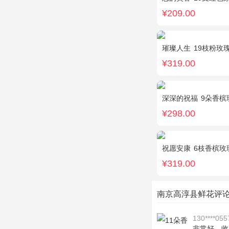
¥209.00
璀璨人生
19枝粉玫
¥319.00
深深的祝福
9朵香槟玫
¥298.00
祝愿安康
6枝香槟玫
¥319.00
南京高淳县鲜花评
130****055
非常好，收