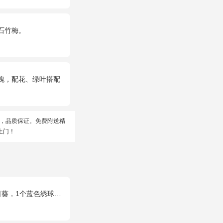
石竹梅。
玫瑰，配花、绿叶搭配
，品质保证。免费附送精
上门！
色绣球，配花、桔梗、绿叶搭配