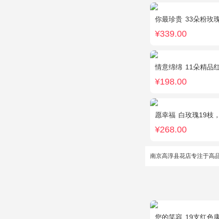
你最珍贵
33朵粉玫
¥339.00
情意绵绵
11朵精品红玫
¥198.00
愿幸福
白玫瑰19枝
¥268.00
南京高淳县花店专注于高
您的笑容
19支红色