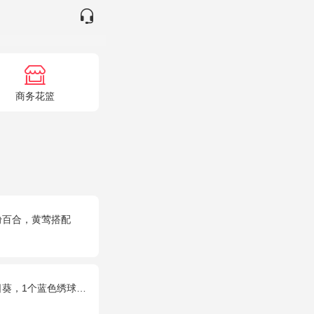
商务花篮
粉百合，黄莺搭配
蓝色绣球，桔梗、绿叶搭配