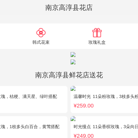
南京高淳县花店
韩式花束
玫瑰礼盒
南京高淳县鲜花店送花
玫瑰，桔梗、满天星、绿叶搭配
温馨时光
11朵粉玫瑰，3枝多头
¥259.00
玫瑰，1枝多头白百合，黄莺搭配
时光慢点
11朵香槟玫瑰，3朵向日葵，1个
¥249.00