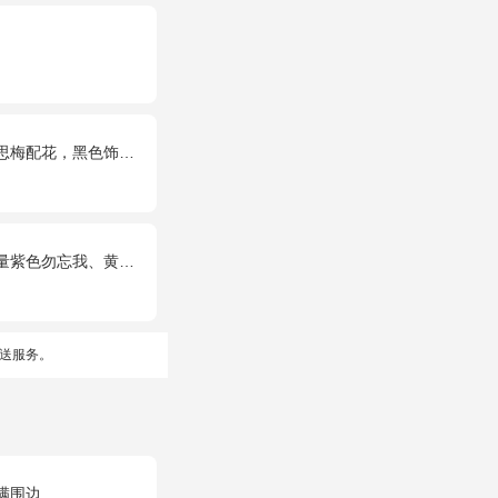
梅配花，黑色饰条环绕
忘我、黄莺、栀子叶间插。
送服务。
满围边