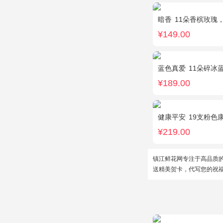
暗香
11朵香槟玫瑰
¥149.00
蓝色真爱
11朵碎冰
¥189.00
健康平安
19支粉色康乃
¥219.00
镇江鲜花网专注于高品质
送精美贺卡，代写您的祝