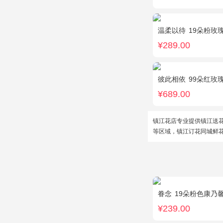
温柔以待
19朵粉玫瑰，1
¥289.00
彼此相依
99朵红玫
¥689.00
镇江花店专业提供镇江送
等区域，镇江订花同城鲜花
眷念
19朵粉色康乃
¥239.00