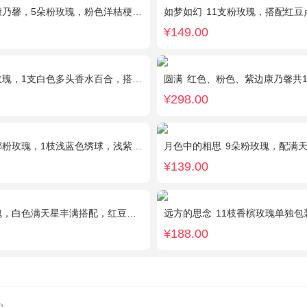
馨，5朵粉玫瑰，粉色洋桔梗、红豆、尤加利搭配
如梦如幻
11支粉玫瑰，搭配红豆
¥149.00
，1支白色多头香水百合，搭配桔梗、黄莺。
圆满
红色、粉色、紫边康乃馨共16枝，红玫瑰7枝，粉色多头香水百合2枝，粉桔梗、叶上黄
¥298.00
玫瑰，1枝浅蓝色绣球，浅紫洋桔梗、栀子叶搭配
月色中的相思
9朵粉玫瑰，配满
¥139.00
色满天星丰满搭配，红豆点缀，一条灯带，搭配2只小熊
远方的思念
11枝香槟玫瑰单独包
¥188.00