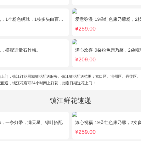
个粉色绣球，1枝多头白百合，桔梗、满天星、绿叶搭配
爱意弥漫
19朵红色康乃馨粉，2枝多头
¥259.00
瑰，搭配适量石竹梅。
满心欢喜
9朵粉色康乃馨，2朵粉玫瑰，
¥209.00
花上门，镇江订花同城鲜花配送服务。镇江鲜花配送范围：京口区、润州区、丹徒区、
配送，镇江花店可24小时网上订花，指定日期送花上门！
镇江鲜花速递
馨，一条灯带，满天星、绿叶搭配
浓心祝福
19朵红色康乃馨，2支
¥259.00