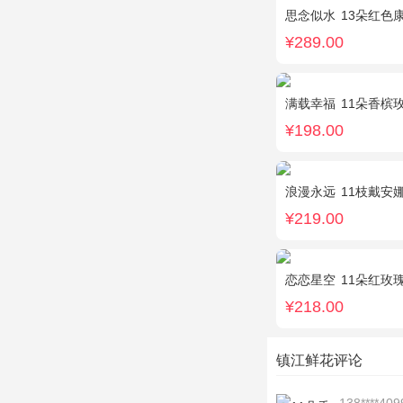
思念似水
13朵红色康乃
¥289.00
满载幸福
11朵香槟玫瑰
¥198.00
浪漫永远
11枝戴安娜粉
¥219.00
恋恋星空
11朵红玫瑰，白
¥218.00
镇江鲜花评论