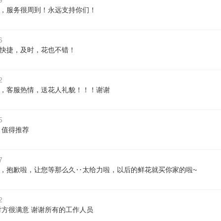
9
，服务很周到！永远支持你们！
6
快捷，及时，花也不错！
2
，客服热情，送花人礼貌！！！谢谢
5
 值得推荐
7
，抱歉啦，让您等那么久‥太给力啦，以后的鲜花就买你家的啦~
2
对方很满意 谢谢所有的工作人员