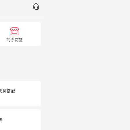
商务花篮
思梅搭配
梅