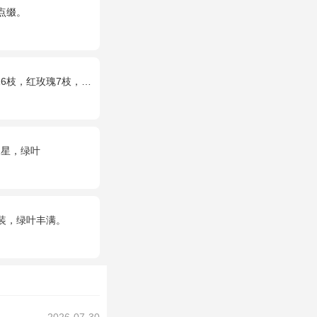
点缀。
金、绿叶搭配。（如紫边康乃馨缺货，默认用其他颜色替代）
天星，绿叶
装，绿叶丰满。