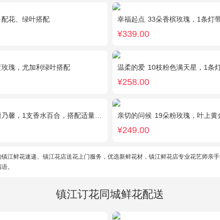
，配花、绿叶搭配
幸福起点
33朵香槟玫瑰，1条灯
¥339.00
蓝玫瑰，尤加利绿叶搭配
温柔的爱
10枝粉色满天星，1条
¥258.00
馨，1支香水百合，搭配适量石竹梅、黄莺。
亲切的问候
19朵粉玫瑰，叶上黄
¥249.00
的镇江鲜花速递、镇江花店送花上门服务，优选新鲜花材，镇江鲜花店专业花艺师亲手
福语。
镇江订花同城鲜花配送