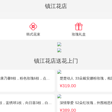
镇江花店
韩式花束
玫瑰礼盒
镇江花店送花上门
8枝，粉色玫瑰6枝，点缀适量黄莺、深山樱和绿叶。
楚楚动人
33朵戴安娜粉玫瑰，相
¥319.00
绣球1枝，向日葵3枝，白色洋桔梗、大叶尤加利搭配
深情挚爱
52朵红玫瑰，外围相思
¥389.00