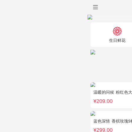
生日鲜花
温暖的问候
粉红色大康乃馨
¥209.00
蓝色深情
香槟玫瑰9枝，蓝
¥299.00