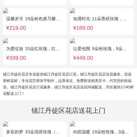
温馨岁月
19朵粉色康乃馨，粉色满天星搭配
知遇时光
11朵香槟玫瑰，白桔梗、尤加利、满天星间插
¥219.00
¥169.00
为爱绽放
33朵红玫瑰，红豆、尤加利绿叶搭配
让爱包围
9朵粉玫瑰，9朵红玫瑰，7朵白玫瑰，7朵蓝玫瑰，7朵香槟玫瑰，满天星和绿草丰满外围，随机赠送两只公仔
¥339.00
¥449.00
镇江丹徒区花店专业提供镇江丹徒区花店订花，镇江丹徒区花店送花服务。优选
新鲜花材，专业花艺师亲手制作，品质保证。免费附送精美贺卡，代写您的祝福
语。镇江丹徒区花店订花服务，镇江丹徒区花店送花同城配送，市区最快2小时鲜
花配送上门！
镇江丹徒区花店送花上门
多彩的梦
33朵混搭玫瑰（香槟玫瑰+粉玫瑰+白玫瑰），配花、绿叶搭配
向阳温暖
19朵粉玫瑰，3朵向日葵，绿叶搭配