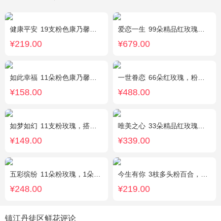
健康平安
19支粉色康乃馨，1支香水百合，搭配适量石竹梅、黄莺。
爱恋一生
99朵精品红玫瑰，搭配适量相思梅。
¥219.00
¥679.00
如此幸福
11朵粉色康乃馨，黄莺、满天星搭配。
一世眷恋
66朵红玫瑰，粉色石竹梅外围丰满围边，黑色丝带搭配
¥158.00
¥488.00
如梦如幻
11支粉玫瑰，搭配红豆点缀。
唯美之心
33朵精品红玫瑰，搭配适量相思梅。
¥149.00
¥339.00
五彩缤纷
11朵粉玫瑰，1朵粉绣球，白色乒乓菊，桔梗、绿叶搭配
今生有你
3枝多头粉百合，5枝红玫瑰，点缀情人草叶材作成精美的 花瓶花插
¥248.00
¥219.00
镇江丹徒区鲜花评论