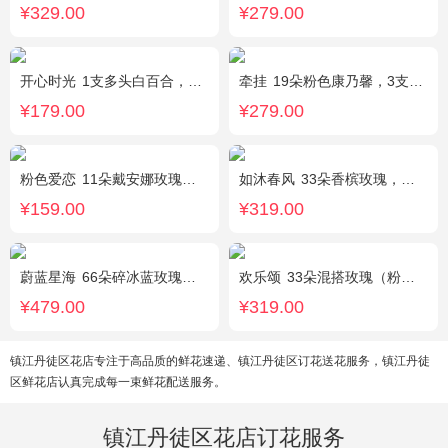
¥329.00
¥279.00
开心时光
1支多头白百合，3朵粉玫瑰，4朵康乃馨，桔梗、满天星、绿叶混搭
牵挂
19朵粉色康乃馨，3支多头粉百合，黄莺搭配
¥179.00
¥279.00
粉色爱恋
11朵戴安娜玫瑰，满天星、绿叶搭配
如沐春风
33朵香槟玫瑰，绿叶搭配
¥159.00
¥319.00
蔚蓝星海
66朵碎冰蓝玫瑰，外围满天星环绕
欢乐颂
33朵混搭玫瑰（粉玫瑰+香槟玫瑰），白色满天星环绕
¥479.00
¥319.00
镇江丹徒区花店专注于高品质的鲜花速递、镇江丹徒区订花送花服务，镇江丹徒
区鲜花店认真完成每一束鲜花配送服务。
镇江丹徒区花店订花服务