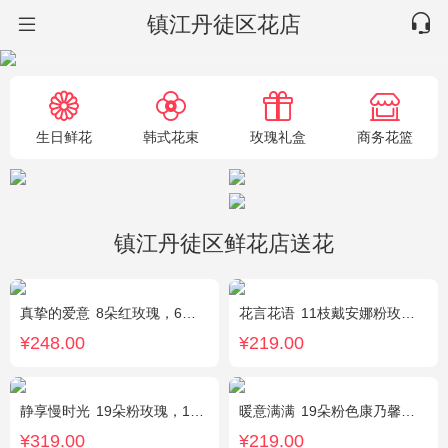
镇江丹徒区花店
生日鲜花
韩式花束
玫瑰礼盒
商务花篮
镇江丹徒区鲜花店送花
真挚的爱意
8朵红玫瑰，6朵香槟玫瑰，5朵粉玫瑰，叶上黄金点缀。
花言花语
11枝戴安娜粉玫瑰，2枝多头白百合，白色相思梅、栀子叶搭配
¥248.00
¥219.00
静享慢时光
19朵粉玫瑰，1枝粉色绣球，粉色洋桔梗、白色乒乓菊、尤加利搭配
暖意满满
19朵粉色康乃馨，搭配相思梅、黄莺穿插点缀。
¥319.00
¥219.00