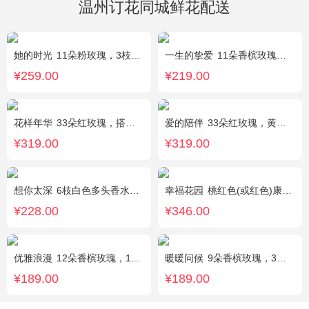
温州订花同城鲜花配送
她的时光
11朵粉玫瑰，3枝白色多头百合，白色洋桔梗
一生的挚爱
11朵香槟玫瑰，搭配适量叶上黄金，随机赠送一个小熊。
¥259.00
¥219.00
花样年华
33朵红玫瑰，搭配适量石竹梅外围。
爱的陪伴
33朵红玫瑰，黄莺间插点缀，白色满天星外围点缀搭配
¥319.00
¥319.00
想你太深
6枝白色多头香水百合，黄莺、勿忘我搭配。
幸福花园
桃红色(或红色)康乃馨18枝，桃红色(或红色)玫瑰18枝，粉色康乃馨12枝，粉色多头小康乃馨9枝，点缀适量绿叶、叶上黄金等。
¥228.00
¥346.00
优雅浪漫
12朵香槟玫瑰，1枝多头白百合，黄莺搭配
暖暖问候
9朵香槟玫瑰，3朵向日葵，满天星、绿叶搭配
¥189.00
¥189.00