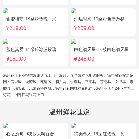
甜蜜相守
19朵粉玫瑰，尤加利、小花搭配
灿烂时光
19朵粉色康乃馨，2支多头粉百合，桔梗、黄莺搭配
¥219.00
¥259.00
蓝色真爱
11朵碎冰蓝玫瑰，尤加利绿叶搭配
白色满天星
10枝白色满天星
¥189.00
¥248.00
温州花店专业提供温州送花上门，温州订花同城鲜花配送服务。温州鲜花配送范
围：鹿城区、龙湾区、瓯海区、洞头县、永嘉县、平阳县、苍南县、文成县、泰
顺县、瑞安市、乐清市等区域，温州订花同城鲜花配送，温州花店可24小时网上
订花，指定日期送花上门！
温州鲜花速递
心之所向
9枝多头粉百合，桔梗，尤加利搭配
纯美恋人
19朵红玫瑰，黄莺、满天星、绿叶适量点缀