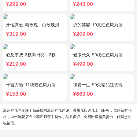
¥299.00
¥248.00
永恒真爱
粉玫瑰、白玫瑰混搭，共33朵，桔梗、尤加利搭配
您的笑容
19支红色康乃馨，搭配适量石竹。
¥319.00
¥209.00
心想事成
3枝向日葵，3枝香槟玫瑰，搭配桔梗、尤加利叶
健康长久
99枝红色康乃馨，满天星丰满围绕。
¥219.00
¥499.00
千言万语
11枝粉色康乃馨，栀子叶间插丰满
臻爱一生
99朵精品红玫瑰
¥158.00
¥669.00
温州鲜花网专注于高品质的温州鲜花速递、温州花店送花上门服务，优选新鲜花
材，温州鲜花店专业花艺师亲手制作，品质保证。免费附送精美贺卡，代写您的
祝福语。