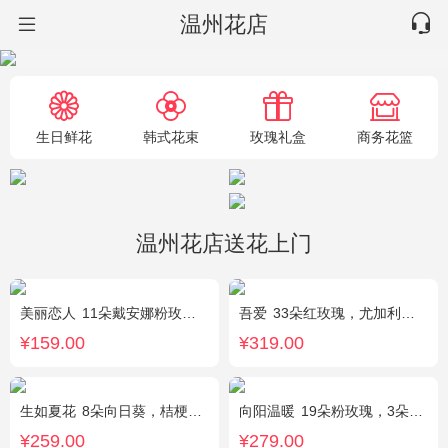
温州花店
生日鲜花
韩式花束
玫瑰礼盒
商务花篮
温州花店送花上门
美丽恋人
11朵戴安娜粉玫瑰，粉色满天星、尤加利绿叶搭配
吾爱
33朵红玫瑰，尤加利绿叶搭配
¥159.00
¥319.00
生如夏花
8朵向日葵，桔梗、红豆、绿叶搭配
向阳温暖
19朵粉玫瑰，3朵向日葵，绿叶搭配
¥259.00
¥279.00