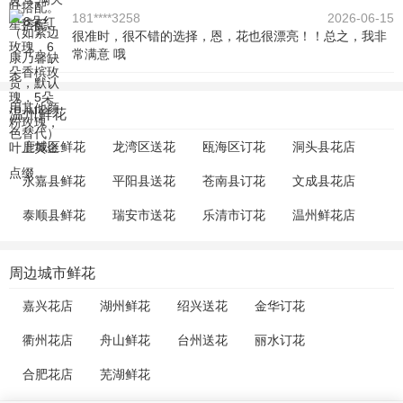
181****3258
2026-06-15
很准时，很不错的选择，恩，花也很漂亮！！总之，我非
常满意 哦
温州鲜花
鹿城区鲜花
龙湾区送花
瓯海区订花
洞头县花店
永嘉县鲜花
平阳县送花
苍南县订花
文成县花店
泰顺县鲜花
瑞安市送花
乐清市订花
温州鲜花店
周边城市鲜花
嘉兴花店
湖州鲜花
绍兴送花
金华订花
衢州花店
舟山鲜花
台州送花
丽水订花
合肥花店
芜湖鲜花