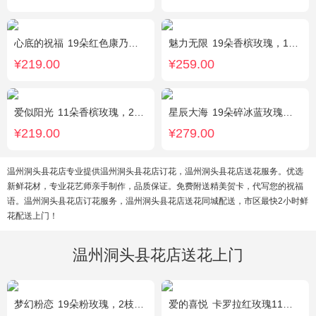
心底的祝福
19朵红色康乃馨，绿叶搭配
魅力无限
19朵香槟玫瑰，1枝多头白百合，桔梗、小花、绿叶搭配
¥219.00
¥259.00
爱似阳光
11朵香槟玫瑰，2朵向日葵，桔梗、配花、绿叶搭配
星辰大海
19朵碎冰蓝玫瑰，尤加利绿叶搭配
¥219.00
¥279.00
温州洞头县花店专业提供温州洞头县花店订花，温州洞头县花店送花服务。优选
新鲜花材，专业花艺师亲手制作，品质保证。免费附送精美贺卡，代写您的祝福
语。温州洞头县花店订花服务，温州洞头县花店送花同城配送，市区最快2小时鲜
花配送上门！
温州洞头县花店送花上门
梦幻粉恋
19朵粉玫瑰，2枝白色香水百合、尤加利叶搭配
爱的喜悦
卡罗拉红玫瑰11枝、白色满天星、尤加利搭配