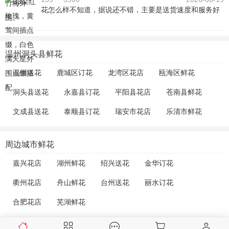
花怎么样不知道，据说还不错，主要是送货速度和服务好
温州洞头县鲜花
温州送花
鹿城区订花
龙湾区花店
瓯海区鲜花
洞头县送花
永嘉县订花
平阳县花店
苍南县鲜花
文成县送花
泰顺县订花
瑞安市花店
乐清市鲜花
周边城市鲜花
嘉兴花店
湖州鲜花
绍兴送花
金华订花
衢州花店
舟山鲜花
台州送花
丽水订花
合肥花店
芜湖鲜花