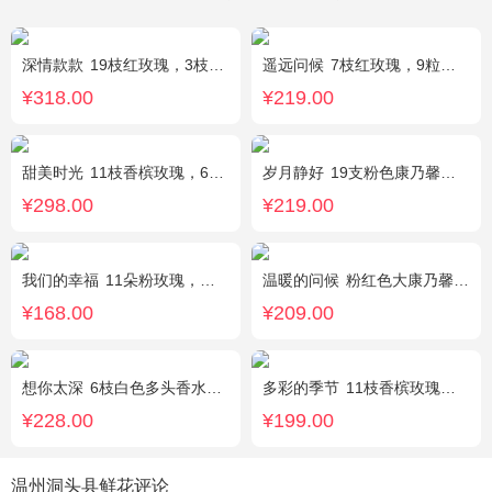
深情款款
19枝红玫瑰，3枝白百合，3枝粉百合，搭配满天星，绿叶等配材
遥远问候
7枝红玫瑰，9粒巧克力，2只可爱小熊，满天星、绿叶周围点缀；巧克力选择高端品牌（德芙、金莎、费列罗等），具体以当地市场为准，小熊以实物为准。
¥318.00
¥219.00
甜美时光
11枝香槟玫瑰，6枝多头白百合，搭配适量尤加利叶装饰
岁月静好
19支粉色康乃馨，1枝白色多头百合，搭配满天星、黄莺装饰。
¥298.00
¥219.00
我们的幸福
11朵粉玫瑰，银叶菊，尤加利搭配
温暖的问候
粉红色大康乃馨8枝，粉色玫瑰6枝，点缀适量黄莺、深山樱和绿叶。
¥168.00
¥209.00
想你太深
6枝白色多头香水百合，黄莺、勿忘我搭配。
多彩的季节
11枝香槟玫瑰，2枝多头白百合，栀子叶搭配
¥228.00
¥199.00
温州洞头县鲜花评论