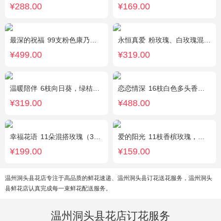
¥288.00
¥169.00
最深的祝福
99支粉色康乃馨，搭配绿叶、黄莺。
永恒真爱
粉玫瑰、白玫瑰混搭，共33朵，桔梗、尤加利搭配
¥499.00
¥319.00
温暖陪伴
6枝向日葵，绿桔梗丰满，栀子叶搭配
恋恋情深
16枝白色多头香水百合，黄莺点缀。
¥319.00
¥488.00
幸福花语
11朵混搭玫瑰（3支红玫瑰、3支粉玫瑰、3支白玫瑰、2支香槟玫瑰），搭配适量黄莺、栀子叶，随机赠送1只可爱小熊。
爱的阳光
11枝香槟玫瑰，间插白色满天星、白色桔梗、尤加利叶
¥199.00
¥159.00
温州洞头县花店专注于高品质的鲜花速递、温州洞头县订花送花服务，温州洞头
县鲜花店认真完成每一束鲜花配送服务。
温州洞头县花店订花服务