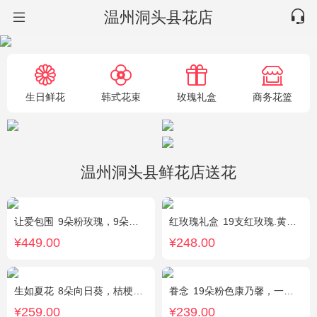
温州洞头县花店
生日鲜花
韩式花束
玫瑰礼盒
商务花篮
温州洞头县鲜花店送花
让爱包围
9朵粉玫瑰，9朵红玫瑰，7朵白玫瑰，7朵蓝玫瑰，7朵香槟玫瑰，满天星和绿草丰满外围，随机赠送两只公仔
红玫瑰礼盒
19支红玫瑰.黄英配花
¥449.00
¥248.00
生如夏花
8朵向日葵，桔梗、红豆、绿叶搭配
眷念
19朵粉色康乃馨，一条灯带，满天星、绿叶搭配
¥259.00
¥239.00