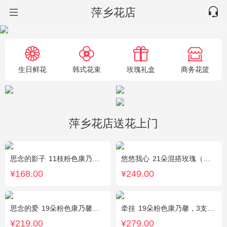
萍乡花店
生日鲜花
韩式花束
玫瑰礼盒
商务花篮
萍乡花店送花上门
思念的影子
11枝粉色康乃馨，黄莺、勿忘我间插点缀
悠悠我心
21朵混搭玫瑰（粉玫瑰+紫玫瑰），绿叶搭配
¥168.00
¥249.00
思念的爱
19朵粉色康乃馨，尤加利搭配
牵挂
19朵粉色康乃馨，3支多头粉百合，黄莺搭配
¥219.00
¥279.00