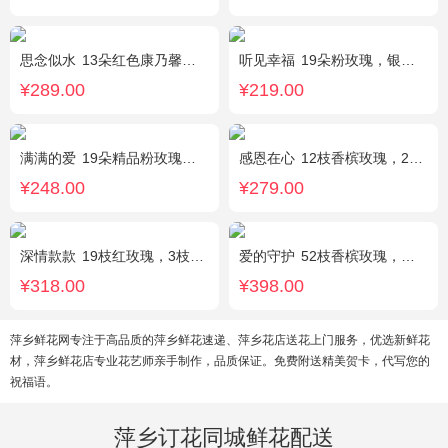
思念似水
13朵红色康乃馨，5朵粉玫瑰，粉色洋桔梗、红豆、尤加利搭配
听见幸福
19朵粉玫瑰，银叶菊间插，搭配满天星
¥289.00
¥219.00
满满的爱
19朵精品粉玫瑰，搭配适量紫色勿忘我间插。
感恩在心
12枝香槟玫瑰，2枝向日葵，搭配白色满天星、尤加利叶
¥248.00
¥279.00
深情款款
19枝红玫瑰，3枝白百合，3枝粉百合，搭配满天星，绿叶等配材
爱的守护
52枝香槟玫瑰，外围桔梗
¥318.00
¥398.00
萍乡鲜花网专注于高品质的萍乡鲜花速递、萍乡花店送花上门服务，优选新鲜花
材，萍乡鲜花店专业花艺师亲手制作，品质保证。免费附送精美贺卡，代写您的
祝福语。
萍乡订花同城鲜花配送