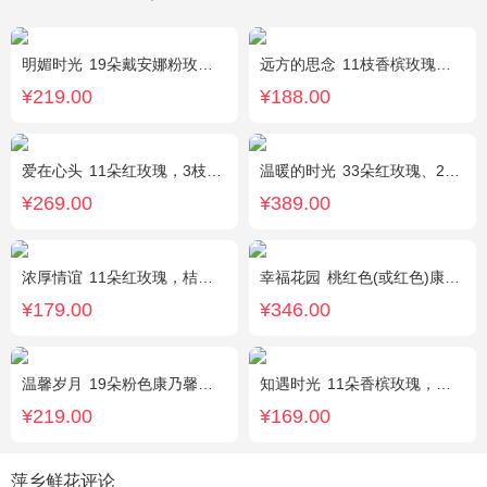
明媚时光
19朵戴安娜粉玫瑰，尤加利丰满间插，粉色满天星点缀
远方的思念
11枝香槟玫瑰单独包装，绿叶丰满。
¥219.00
¥188.00
爱在心头
11朵红玫瑰，3枝多头白香水百合，黄莺、绿叶搭配
温暖的时光
33朵红玫瑰、2枝多头粉百合，搭配适量黄莺草、栀子叶间插。
¥269.00
¥389.00
浓厚情谊
11朵红玫瑰，桔梗、红豆、绿叶搭配
幸福花园
桃红色(或红色)康乃馨18枝，桃红色(或红色)玫瑰18枝，粉色康乃馨12枝，粉色多头小康乃馨9枝，点缀适量绿叶、叶上黄金等。
¥179.00
¥346.00
温馨岁月
19朵粉色康乃馨，粉色满天星搭配
知遇时光
11朵香槟玫瑰，白桔梗、尤加利、满天星间插
¥219.00
¥169.00
萍乡鲜花评论