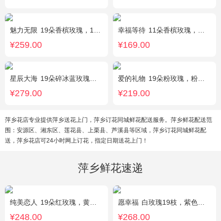
魅力无限
19朵香槟玫瑰，1枝多头白百合，桔梗、小花、绿叶搭配
幸福等待
11朵香槟玫瑰，桔梗、满天星、绿叶搭配
¥259.00
¥169.00
星辰大海
19朵碎冰蓝玫瑰，尤加利绿叶搭配
爱的礼物
19朵粉玫瑰，粉色满天星搭配
¥279.00
¥219.00
萍乡花店专业提供萍乡送花上门，萍乡订花同城鲜花配送服务。萍乡鲜花配送范
围：安源区、湘东区、莲花县、上栗县、芦溪县等区域，萍乡订花同城鲜花配
送，萍乡花店可24小时网上订花，指定日期送花上门！
萍乡鲜花速递
纯美恋人
19朵红玫瑰，黄莺、满天星、绿叶适量点缀
愿幸福
白玫瑰19枝，紫色勿忘我围绕。
¥248.00
¥268.00