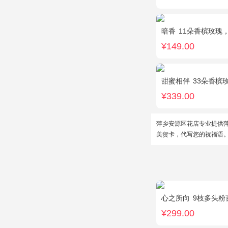
暗香
11朵香槟玫瑰
¥149.00
甜蜜相伴
33朵香槟
¥339.00
萍乡安源区花店专业提供
美贺卡，代写您的祝福语
心之所向
9枝多头粉
¥299.00