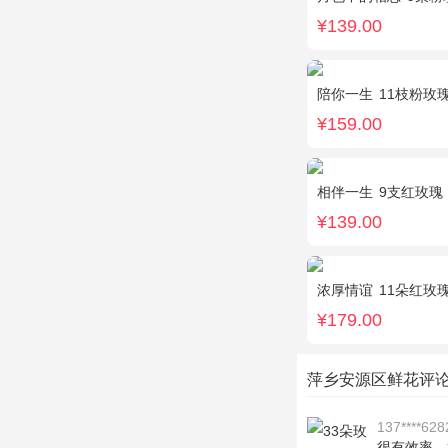
¥139.00
陪你一生
11枝粉玫
¥159.00
相伴一生
9支红玫瑰
¥139.00
浓厚情谊
11朵红玫
¥179.00
萍乡安源区鲜花评
137****628
很有效率，