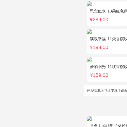
思念似水
13朵红色康乃
¥289.00
满载幸福
11朵香槟玫瑰
¥198.00
爱的阳光
11枝香槟玫
¥159.00
萍乡安源区花店专注于高
月色中的相思
9朵粉