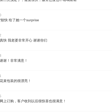
0
较快 给了她一个surprise
2
真快 我老婆非常开心 谢谢你们
3
谢谢！非常满意！
1
花束包装的很漂亮！
6
网上订购，客户收到以后很惊喜也很满意！