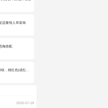
搭配适量情人草装饰
思梅搭配
2枝，粉色多头小康乃馨9枝，点缀适量绿叶、叶上黄金等。
2026-07-29