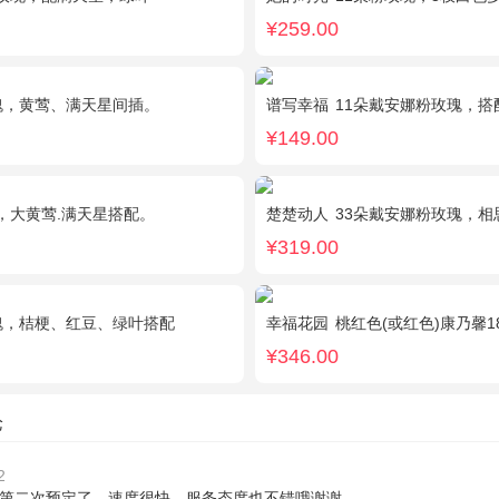
¥259.00
瑰，黄莺、满天星间插。
谱写幸福
11朵戴安娜粉玫瑰，
¥149.00
，大黄莺.满天星搭配。
楚楚动人
33朵戴安娜粉玫瑰，相
¥319.00
瑰，桔梗、红豆、绿叶搭配
幸福花园
桃红色(或红色)康乃馨18枝，桃红色(或红色)玫瑰18枝，粉色康乃馨1
¥346.00
论
2
第二次预定了，速度很快，服务态度也不错哦谢谢