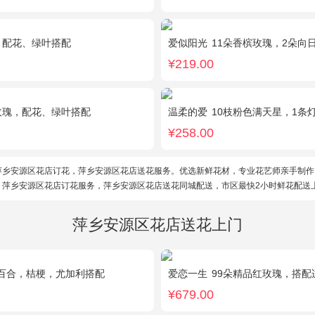
，配花、绿叶搭配
爱似阳光
11朵香槟玫瑰，2朵向日葵
¥219.00
玫瑰，配花、绿叶搭配
温柔的爱
10枝粉色满天星，1条
¥258.00
萍乡安源区花店订花，萍乡安源区花店送花服务。优选新鲜花材，专业花艺师亲手制作
。萍乡安源区花店订花服务，萍乡安源区花店送花同城配送，市区最快2小时鲜花配送
萍乡安源区花店送花上门
百合，桔梗，尤加利搭配
爱恋一生
99朵精品红玫瑰，搭配
¥679.00