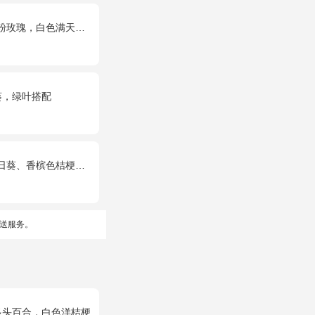
满天星丰满间插，尤加利搭配
葵，绿叶搭配
槟色桔梗、洋甘菊、尤加利
送服务。
多头百合，白色洋桔梗