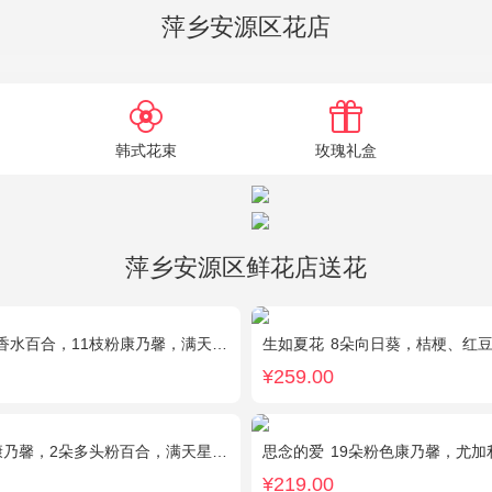
萍乡安源区花店
韩式花束
玫瑰礼盒
萍乡安源区鲜花店送花
百合，11枝粉康乃馨，满天星+绿叶适量。
生如夏花
8朵向日葵，桔梗、红
¥259.00
乃馨，2朵多头粉百合，满天星、绿叶搭配
思念的爱
19朵粉色康乃馨，尤加
¥219.00