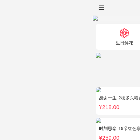
生日鲜花
感谢一生
2枝多头粉香水
¥218.00
时刻思念
19朵红色康
¥259.00