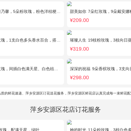
馨，5朵粉玫瑰，粉色洋桔梗、红豆、尤加利搭配
甜美如你
7朵红玫瑰，9朵戴安娜粉玫瑰，白色
¥209.00
，1支白色多头香水百合，搭配桔梗、黄莺。
璀璨人生
19枝粉玫瑰，3枝向日
¥319.00
瑰，间插白色满天星、白色桔梗、尤加利叶
深深的祝福
9朵香槟玫瑰，3支向日葵、香
¥298.00
品质的鲜花速递、萍乡安源区订花送花服务，萍乡安源区鲜花店认真完成每一束鲜花配
萍乡安源区花店订花服务
玫瑰，配满天星，绿叶
她的时光
11朵粉玫瑰，3枝白色