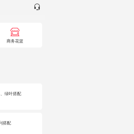
商务花篮
豆、绿叶搭配
利搭配