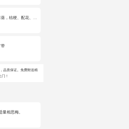
，桔梗、配花、绿叶搭配
灯带
，品质保证。免费附送精
上门！
适量相思梅。