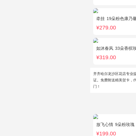
牵挂
19朵粉色康乃
¥279.00
如沐春风
33朵香槟
¥319.00
齐齐哈尔龙沙区花店专业
证。免费附送精美贺卡，
门！
放飞心情
9朵粉玫瑰
¥199.00