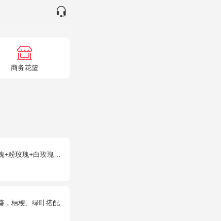
商务花篮
+白玫瑰），配花、绿叶搭配
日葵，桔梗、绿叶搭配