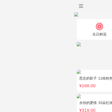
生日鲜花
思念的影子
11枝粉
¥168.00
永恒的爱情
33朵红
¥319.00