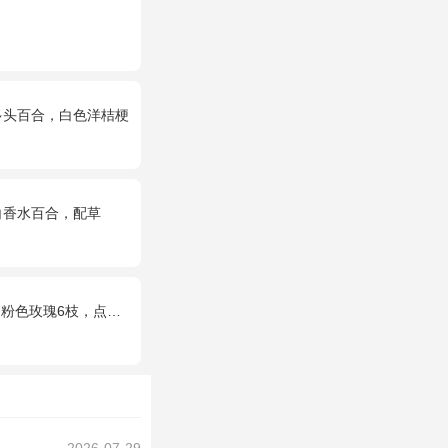
多头百合，白色洋桔梗
白香水百合，配草
点缀适量黄莺、深山樱和绿叶。