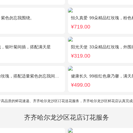
，紫色勿忘我围绕。
恒久真爱
99朵精品红玫瑰，粉色相思梅丰满围
¥719.00
瑰，银叶菊间插，搭配满天星
阳光天使
33朵精品红玫瑰，外围搭配适量
¥319.00
粉玫瑰，搭配适量紫色勿忘我间插。
健康长久
99枝红色康乃馨，满天
¥499.00
于高品质的鲜花速递、齐齐哈尔龙沙区订花送花服务，齐齐哈尔龙沙区鲜花店认真完成
齐齐哈尔龙沙区花店订花服务