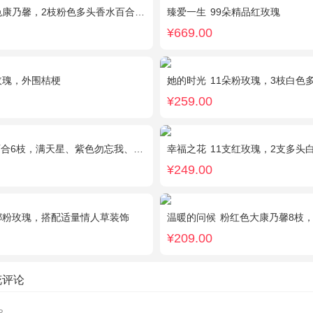
康乃馨，2枝粉色多头香水百合，栀子叶适量
臻爱一生
99朵精品红玫瑰
¥669.00
玫瑰，外围桔梗
她的时光
11朵粉玫瑰，3枝白色
¥259.00
6枝，满天星、紫色勿忘我、绿叶丰满
幸福之花
11支红玫瑰，2支多头
¥249.00
娜粉玫瑰，搭配适量情人草装饰
温暖的问候
粉红色大康乃馨8枝，粉色玫瑰6枝，
¥209.00
花评论