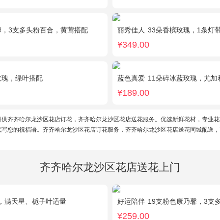
馨，3支多头粉百合，黄莺搭配
丽秀佳人
33朵香槟玫瑰，1条灯
¥349.00
玫瑰，绿叶搭配
蓝色真爱
11朵碎冰蓝玫瑰，尤加
¥189.00
提供齐齐哈尔龙沙区花店订花，齐齐哈尔龙沙区花店送花服务。优选新鲜花材，专业花
代写您的祝福语。齐齐哈尔龙沙区花店订花服务，齐齐哈尔龙沙区花店送花同城配送，
齐齐哈尔龙沙区花店送花上门
，满天星、栀子叶适量
好运陪伴
19支粉色康乃馨，3支多头香水百
¥259.00