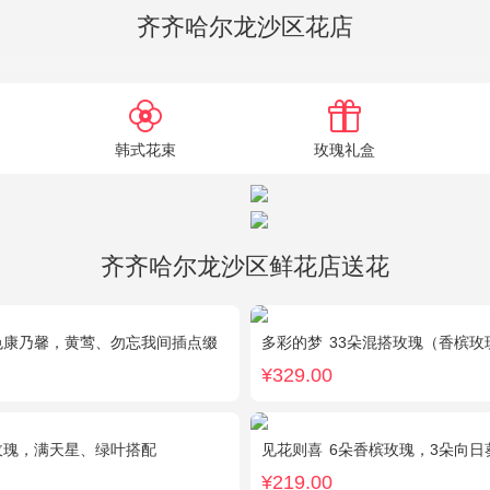
齐齐哈尔龙沙区花店
韩式花束
玫瑰礼盒
齐齐哈尔龙沙区鲜花店送花
色康乃馨，黄莺、勿忘我间插点缀
多彩的梦
33朵混搭玫瑰（香槟玫瑰+粉玫瑰
¥329.00
玫瑰，满天星、绿叶搭配
见花则喜
6朵香槟玫瑰，3朵向
¥219.00