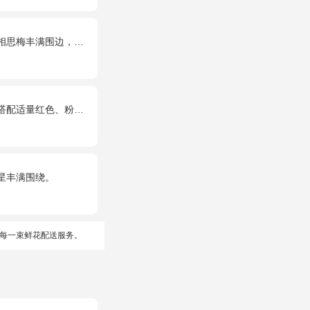
边，搭配皇冠、黑色缎带装饰
红色、粉色、白色石竹梅。
星丰满围绕。
每一束鲜花配送服务。