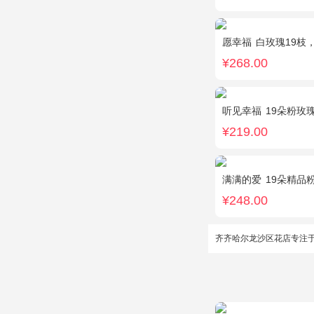
愿幸福
白玫瑰19枝
¥268.00
听见幸福
19朵粉玫
¥219.00
满满的爱
19朵精品
¥248.00
齐齐哈尔龙沙区花店专注