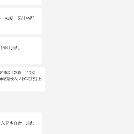
带，桔梗、绿叶搭配
利绿叶搭配
艺师亲手制作，品质保
市区最快2小时鲜花配送上
合，搭配满天星、黄莺装饰。