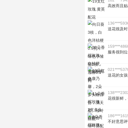
182****794
高效而且贴
136****593
送花很及时
159****486
服务很到位
021****537
送花的女孩
138****230
花很新鲜，
186****161
不好意思评