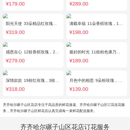
¥179.00
¥289.00
阳光天使
33朵精品红玫瑰，外围搭配适量红色、粉色、白色石竹梅。
满载幸福
11朵香槟玫瑰，1支白色多头香水百合，搭配桔梗、黄莺。
¥319.00
¥198.00
感恩在心
12枝香槟玫瑰，2枝向日葵，搭配白色满天星、尤加利叶
最好的时光
11枝粉色康乃馨，2枝粉色多头香水百合，栀子叶适量
¥279.00
¥189.00
深情款款
19枝红玫瑰，3枝白百合，3枝粉百合，搭配满天星，绿叶等配材
月色中的相思
9朵粉玫瑰，配满天星，绿叶
¥318.00
¥139.00
齐齐哈尔碾子山区花店专注于高品质的鲜花速递、齐齐哈尔碾子山区订花送花服
务，齐齐哈尔碾子山区鲜花店认真完成每一束鲜花配送服务。
齐齐哈尔碾子山区花店订花服务