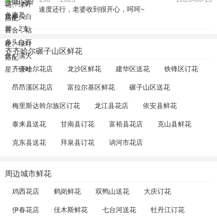
速度还行，老婆收到很开心，呵呵~
齐齐哈尔碾子山区鲜花
齐齐哈尔花店
龙沙区鲜花
建华区送花
铁锋区订花
昂昂溪区花店
富拉尔基区鲜花
碾子山区送花
梅里斯达斡尔族区订花
龙江县花店
依安县鲜花
泰来县送花
甘南县订花
富裕县花店
克山县鲜花
克东县送花
拜泉县订花
讷河市花店
周边城市鲜花
鸡西花店
鹤岗鲜花
双鸭山送花
大庆订花
伊春花店
佳木斯鲜花
七台河送花
牡丹江订花