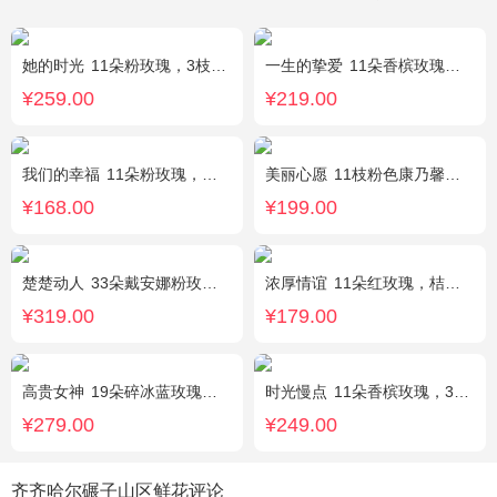
她的时光
11朵粉玫瑰，3枝白色多头百合，白色洋桔梗
一生的挚爱
11朵香槟玫瑰，搭配适量叶上黄金，随机赠送一个小熊。
¥259.00
¥219.00
我们的幸福
11朵粉玫瑰，银叶菊，尤加利搭配
美丽心愿
11枝粉色康乃馨，2枝白色多头香水百合，搭配黄莺满天星
¥168.00
¥199.00
楚楚动人
33朵戴安娜粉玫瑰，相思梅搭配
浓厚情谊
11朵红玫瑰，桔梗、红豆、绿叶搭配
¥319.00
¥179.00
高贵女神
19朵碎冰蓝玫瑰，绿叶搭配
时光慢点
11朵香槟玫瑰，3朵向日葵，1个蓝色绣球，桔梗、绿叶搭配
¥279.00
¥249.00
齐齐哈尔碾子山区鲜花评论