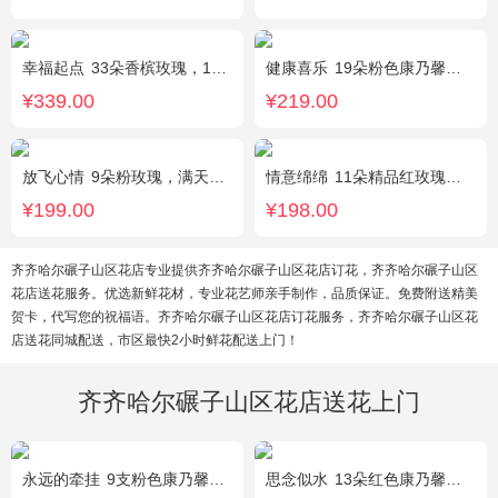
幸福起点
33朵香槟玫瑰，1条灯带，满天星、绿叶搭配
健康喜乐
19朵粉色康乃馨，满天星、绿叶搭配
¥339.00
¥219.00
放飞心情
9朵粉玫瑰，满天星、栀子叶适量
情意绵绵
11朵精品红玫瑰，搭配相思梅、黄莺，随机赠送一对小熊。
¥199.00
¥198.00
齐齐哈尔碾子山区花店专业提供齐齐哈尔碾子山区花店订花，齐齐哈尔碾子山区
花店送花服务。优选新鲜花材，专业花艺师亲手制作，品质保证。免费附送精美
贺卡，代写您的祝福语。齐齐哈尔碾子山区花店订花服务，齐齐哈尔碾子山区花
店送花同城配送，市区最快2小时鲜花配送上门！
齐齐哈尔碾子山区花店送花上门
永远的牵挂
9支粉色康乃馨，1支多头白百合，搭配黄莺、满天星。
思念似水
13朵红色康乃馨，5朵粉玫瑰，粉色洋桔梗、红豆、尤加利搭配