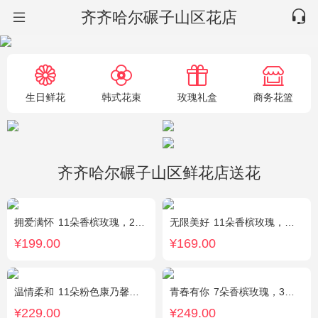
齐齐哈尔碾子山区花店
生日鲜花
韩式花束
玫瑰礼盒
商务花篮
齐齐哈尔碾子山区鲜花店送花
拥爱满怀
11朵香槟玫瑰，2支多头白百合，绿叶搭配
无限美好
11朵香槟玫瑰，桔梗、小花、绿叶搭配
¥199.00
¥169.00
温情柔和
11朵粉色康乃馨，8朵粉玫瑰，搭配桔梗
青春有你
7朵香槟玫瑰，3朵向日葵，一个绣球，桔梗、配花、配草搭配
¥229.00
¥249.00