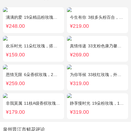
满满的爱
19朵精品粉玫瑰，搭配适量紫色勿忘我间插。
今生有你
3枝多头粉百合，5枝红玫瑰，点缀情人草叶材作成精美的 花瓶花插
¥248.00
¥219.00
欢乐时光
11朵红玫瑰，搭配适量红色石竹梅、叶上黄金间插。
真情传递
33支粉色康乃馨，搭配黄莺、满天星。
¥159.00
¥269.00
恩情无限
6朵香槟玫瑰，2枝向日葵，蓝色绣球，绿色桔梗、绿叶搭配
为你等候
33枝红玫瑰，外围满天星和黄莺，随机赠送两只公仔
¥259.00
¥319.00
非我莫属
11枝A级香槟玫瑰，间插黄英、满天星，另加2只可爱小熊公仔（小熊以实物为准）。
静享慢时光
19朵粉玫瑰，1枝粉色绣球，粉色洋桔梗、白色乒乓菊、尤加利搭配
¥179.00
¥319.00
泉州晋江市鲜花评论