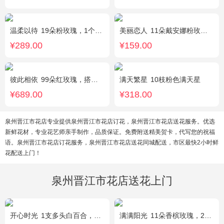
温柔以待
19朵粉玫瑰，1个粉色绣球，1枝多头白百合，桔梗、满天星、绿叶搭配
美丽恋人
11朵戴安娜粉玫瑰，粉色满天星、尤加利绿叶搭配
¥289.00
¥159.00
彼此相依
99朵红玫瑰，搭配适量石竹梅。
满天繁星
10枝粉色满天星
¥689.00
¥318.00
泉州晋江市花店专业提供泉州晋江市花店订花，泉州晋江市花店送花服务。优选
新鲜花材，专业花艺师亲手制作，品质保证。免费附送精美贺卡，代写您的祝福
语。泉州晋江市花店订花服务，泉州晋江市花店送花同城配送，市区最快2小时鲜
花配送上门！
泉州晋江市花店送花上门
开心时光
1支多头白百合，3朵粉玫瑰，4朵康乃馨，桔梗、满天星、绿叶混搭
满满阳光
11朵香槟玫瑰，2朵向日葵，1个蓝色绣球，配花、桔梗、绿叶搭配