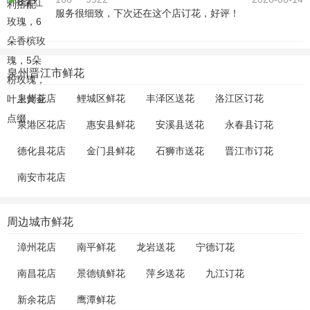
服务很细致，下次还在这个店订花，好评！
泉州晋江市鲜花
泉州花店
鲤城区鲜花
丰泽区送花
洛江区订花
泉港区花店
惠安县鲜花
安溪县送花
永春县订花
德化县花店
金门县鲜花
石狮市送花
晋江市订花
南安市花店
周边城市鲜花
漳州花店
南平鲜花
龙岩送花
宁德订花
南昌花店
景德镇鲜花
萍乡送花
九江订花
新余花店
鹰潭鲜花