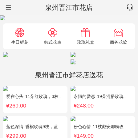
泉州晋江市花店
生日鲜花
韩式花束
玫瑰礼盒
商务花篮
泉州晋江市鲜花店送花
爱在心头
11朵红玫瑰，3枝多头白香水百合，黄莺、绿叶搭配
永恒的爱恋
19朵混搭玫瑰（粉色、香槟色、白色），2个小熊，黄莺、满天星点缀
¥269.00
¥248.00
蓝色深情
香槟玫瑰9枝，蓝绣球1枝，向日葵3枝，白色洋桔梗、大叶尤加利搭配
粉色心情
11枝戴安娜粉玫瑰，满天星，绿叶搭配
¥299.00
¥149.00