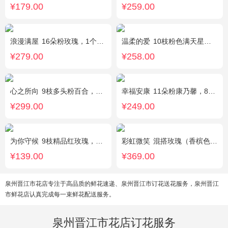
¥179.00
¥259.00
浪漫满屋
16朵粉玫瑰，1个粉色绣球，3个乒乓菊，桔梗、绿叶搭配
温柔的爱
10枝粉色满天星，1条灯带
¥279.00
¥258.00
心之所向
9枝多头粉百合，桔梗，尤加利搭配
幸福安康
11朵粉康乃馨，8朵粉玫瑰，搭配相思梅、黄莺穿插点缀。
¥299.00
¥249.00
为你守候
9枝精品红玫瑰，满天星、黄莺点缀，加可爱小熊1只。(小熊以实物为准)
彩虹微笑
混搭玫瑰（香槟色，紫色，白色，戴安娜粉色）共52朵，相思梅、桔梗配花
¥139.00
¥369.00
泉州晋江市花店专注于高品质的鲜花速递、泉州晋江市订花送花服务，泉州晋江
市鲜花店认真完成每一束鲜花配送服务。
泉州晋江市花店订花服务