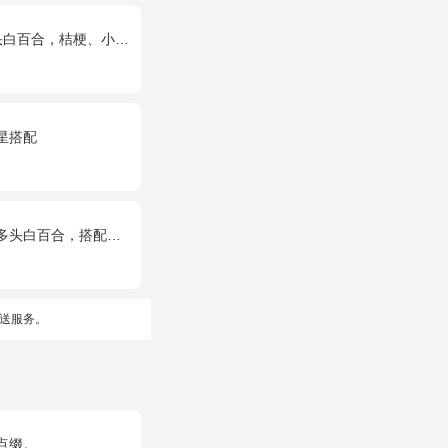
合，桔梗、小花、绿叶搭配
星搭配
百合，搭配黄莺、满天星。
送服务。
点缀。