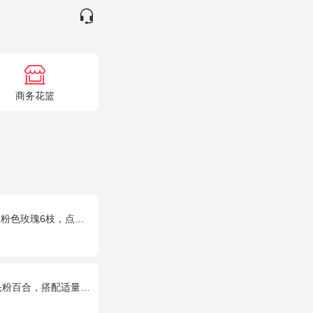
商务花篮
点缀适量黄莺、深山樱和绿叶。
搭配适量黄莺草、栀子叶间插。