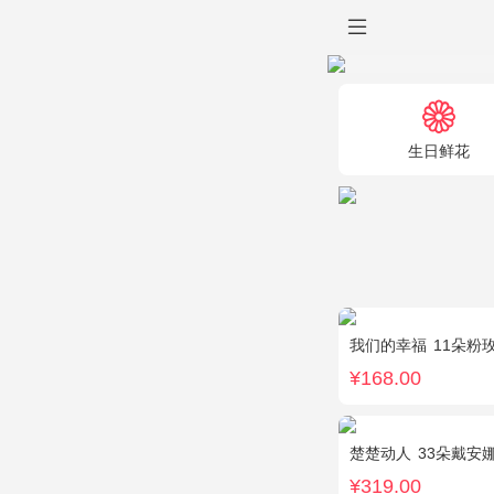
生日鲜花
我们的幸福
11朵粉
¥168.00
楚楚动人
33朵戴安
¥319.00