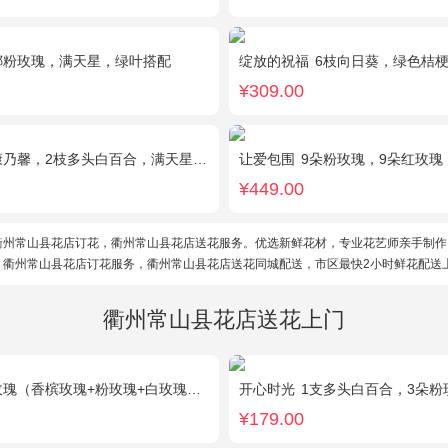
娜粉玫瑰，满天星，绿叶搭配
绽放的祝福
6枝向日葵，绿色桔
¥309.00
乃馨，2枝多头白百合，满天星、绿叶搭配
让爱包围
9朵粉玫瑰，9朵红玫瑰，7朵白玫瑰，7朵蓝玫瑰，7朵香槟
¥449.00
衢州常山县花店订花，衢州常山县花店送花服务。优选新鲜花材，专业花艺师亲手制作
。衢州常山县花店订花服务，衢州常山县花店送花同城配送，市区最快2小时鲜花配送
衢州常山县花店送花上门
（香槟玫瑰+粉玫瑰+白玫瑰），配花、绿叶搭配
开心时光
1支多头白百合，3朵粉玫瑰，4朵康
¥179.00