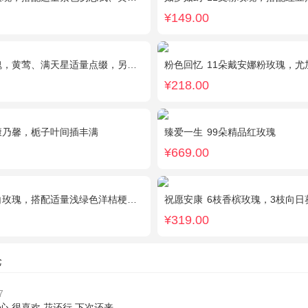
¥149.00
满天星适量点缀，另加2只可爱小熊公仔。(小熊以实物为准)
粉色回忆
11朵戴安娜粉玫瑰，尤加
¥218.00
康乃馨，栀子叶间插丰满
臻爱一生
99朵精品红玫瑰
¥669.00
瑰，搭配适量浅绿色洋桔梗、书带草、黄莺。
祝愿安康
6枝香槟玫瑰，3枝向日
¥319.00
论
7
,很喜欢,花还行,下次还来....