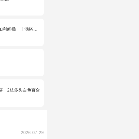
利间插，丰满搭配绿叶
葵，2枝多头白色百合
2026-07-29