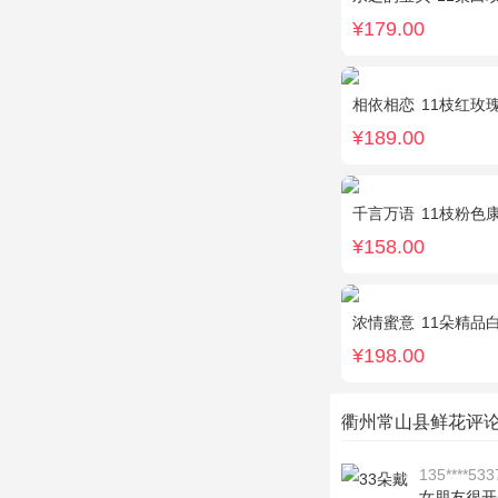
¥179.00
相依相恋
11枝红玫瑰，黄莺、
¥189.00
千言万语
11枝粉色
¥158.00
浓情蜜意
11朵精品白玫
¥198.00
衢州常山县鲜花评
135****533
女朋友很开心