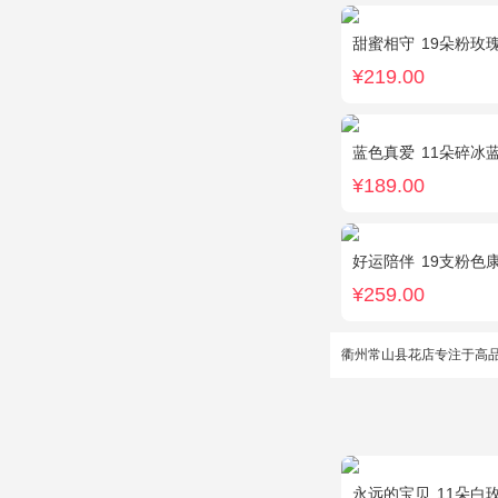
甜蜜相守
19朵粉玫
¥219.00
蓝色真爱
11朵碎冰
¥189.00
好运陪伴
19支粉色康乃
¥259.00
衢州常山县花店专注于高
永远的宝贝
11朵白玫