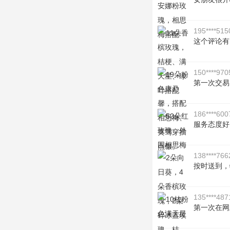
195****515
这个评论有
150****970
第一次交易
186****600
服务态度好
138****766
按时送到，
135****487
第一次在网