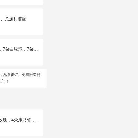
梗、尤加利搭配
玫瑰，满天星和绿草丰满外围，随机赠送两只公仔
，品质保证。免费附送精
上门！
乃馨，桔梗、满天星、绿叶混搭