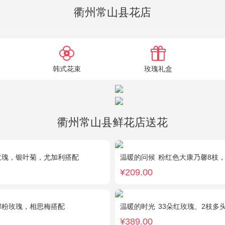
衢州常山县花店
韩式花束
玫瑰礼盒
衢州常山县鲜花店送花
玫瑰，银叶菊，尤加利搭配
温暖的问候
粉红色大康乃馨8枝，粉色玫瑰6枝，
¥209.00
娜粉玫瑰，相思梅搭配
温暖的时光
33朵红玫瑰、2枝多头粉百合，
¥389.00