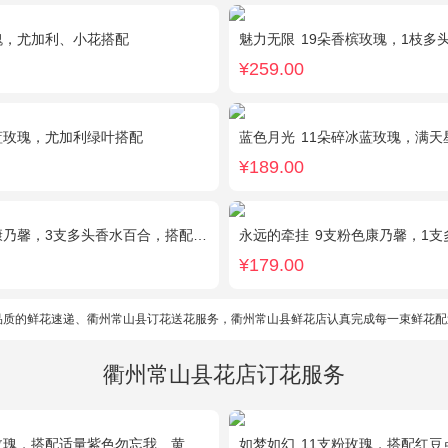
瑰，尤加利、小花搭配
魅力无限
19朵香槟玫瑰，1枝多头白百
¥259.00
蓝玫瑰，尤加利绿叶搭配
蓝色月光
11朵碎冰蓝玫瑰，满天
¥189.00
馨，3支多头香水百合，搭配满天星、黄莺装饰。
永远的牵挂
9支粉色康乃馨，1支多头白
¥179.00
品质的鲜花速递、衢州常山县订花送花服务，衢州常山县鲜花店认真完成每一束鲜花配
衢州常山县花店订花服务
瑰，搭配适量紫色勿忘我、黄莺、栀子叶间插。
如梦如幻
11支粉玫瑰，搭配红豆