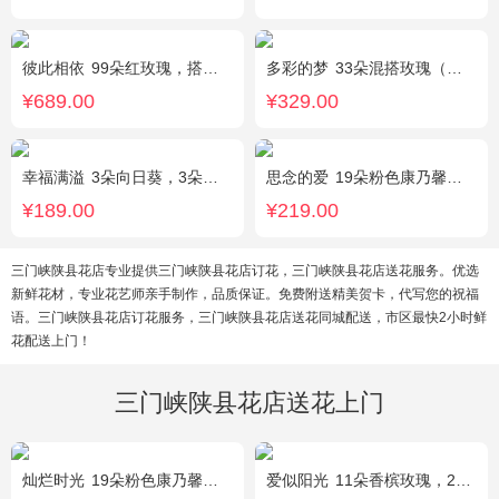
彼此相依
99朵红玫瑰，搭配适量石竹梅。
多彩的梦
33朵混搭玫瑰（香槟玫瑰+粉玫瑰+白玫瑰），配花、绿叶搭配
¥689.00
¥329.00
幸福满溢
3朵向日葵，3朵香槟玫瑰，配花、绿叶搭配
思念的爱
19朵粉色康乃馨，尤加利搭配
¥189.00
¥219.00
三门峡陕县花店专业提供三门峡陕县花店订花，三门峡陕县花店送花服务。优选
新鲜花材，专业花艺师亲手制作，品质保证。免费附送精美贺卡，代写您的祝福
语。三门峡陕县花店订花服务，三门峡陕县花店送花同城配送，市区最快2小时鲜
花配送上门！
三门峡陕县花店送花上门
灿烂时光
19朵粉色康乃馨，2支多头粉百合，桔梗、黄莺搭配
爱似阳光
11朵香槟玫瑰，2朵向日葵，桔梗、配花、绿叶搭配