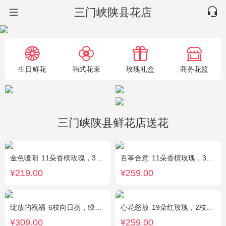
三门峡陕县花店
生日鲜花
韩式花束
玫瑰礼盒
商务花篮
三门峡陕县鲜花店送花
金色暖阳
11朵香槟玫瑰，3朵向日葵，桔梗、满天星混搭
百事合意
11朵香槟玫瑰，3枝多头白百合，黄莺搭配
¥219.00
¥259.00
绽放的祝福
6枝向日葵，绿色桔梗、尤加利搭配
心花怒放
19朵红玫瑰，2枝多头粉百合，配花、黄莺搭配
¥309.00
¥259.00