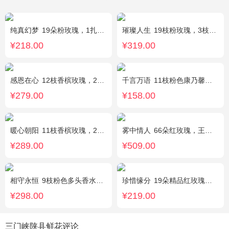
纯真幻梦
19朵粉玫瑰，1扎满天星间插丰满
璀璨人生
19枝粉玫瑰，3枝向日葵，绿叶搭配
¥218.00
¥319.00
感恩在心
12枝香槟玫瑰，2枝向日葵，搭配白色满天星、尤加利叶
千言万语
11枝粉色康乃馨，栀子叶间插丰满
¥279.00
¥158.00
暖心朝阳
11枝香槟玫瑰，2枝向日葵，多头黄玫瑰（或类似配材替换）、桔梗搭配
雾中情人
66朵红玫瑰，王冠，灯带
¥289.00
¥509.00
相守永恒
9枝粉色多头香水百合，黄莺点缀，搭配剑叶。
珍惜缘分
19朵精品红玫瑰，火龙珠、银叶菊、绿叶间插。
¥298.00
¥219.00
三门峡陕县鲜花评论