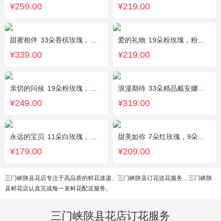
¥259.00
¥219.00
甜蜜相伴
33朵香槟玫瑰，配花、绿叶搭配
爱的礼物
19朵粉玫瑰，粉色满天星搭配
¥339.00
¥219.00
亲切的问候
19朵粉玫瑰，叶上黄金点缀。
浪漫期待
33朵精品戴安娜粉玫瑰，叶上黄金适量搭配。
¥249.00
¥319.00
永远的宝贝
11朵白玫瑰，搭配适量紫色勿忘我、黄莺、栀子叶间插。
甜美如你
7朵红玫瑰，9朵戴安娜粉玫瑰，白色满天星丰满间插，尤加利搭配
¥179.00
¥209.00
三门峡陕县花店专注于高品质的鲜花速递、三门峡陕县订花送花服务，三门峡陕
县鲜花店认真完成每一束鲜花配送服务。
三门峡陕县花店订花服务