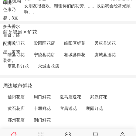
女朋友很喜欢。谢谢你们的功劳。。。以后我会经常光顾
啊。。
商丘梁园区鲜花
商丘订花
梁园区花店
睢阳区鲜花
民权县送花
睢县订花
宁陵县花店
柘城县鲜花
虞城县送花
夏邑县订花
永城市花店
周边城市鲜花
信阳花店
周口鲜花
驻马店送花
武汉订花
黄石花店
十堰鲜花
宜昌送花
襄阳订花
鄂州花店
荆门鲜花