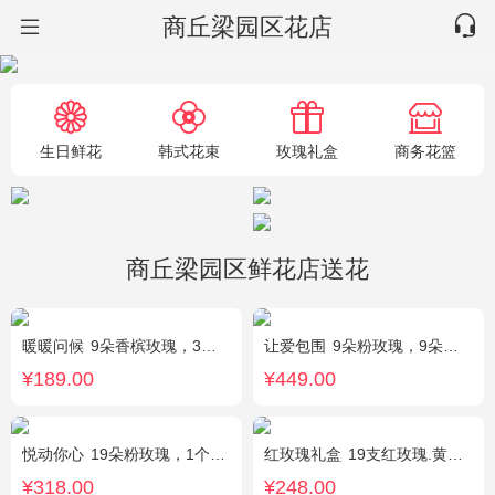
商丘梁园区花店
生日鲜花
韩式花束
玫瑰礼盒
商务花篮
商丘梁园区鲜花店送花
暖暖问候
9朵香槟玫瑰，3朵向日葵，满天星、绿叶搭配
让爱包围
9朵粉玫瑰，9朵红玫瑰，7朵白玫瑰，7朵蓝玫瑰，7朵香槟玫瑰，满天星和绿草丰满外围，随机赠送两只公仔
¥189.00
¥449.00
悦动你心
19朵粉玫瑰，1个粉色绣球，2个白色乒乓菊，粉色桔梗、尤加利间插丰满
红玫瑰礼盒
19支红玫瑰.黄英配花
¥318.00
¥248.00