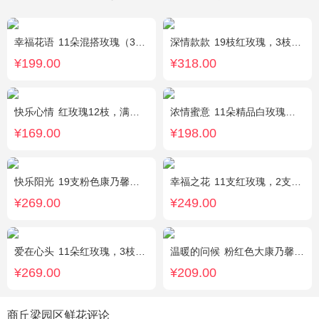
幸福花语
11朵混搭玫瑰（3支红玫瑰、3支粉玫瑰、3支白玫瑰、2支香槟玫瑰），搭配适量黄莺、栀子叶，随机赠送1只可爱小熊。
深情款款
19枝红玫瑰，3枝白百合，3枝粉百合，搭配满天星，绿叶等配材
¥199.00
¥318.00
快乐心情
红玫瑰12枝，满天星、绿叶丰满
浓情蜜意
11朵精品白玫瑰，搭配适量浅绿色洋桔梗、书带草、黄莺。
¥169.00
¥198.00
快乐阳光
19支粉色康乃馨，3支多头白百合，绿叶、黄莺点缀。
幸福之花
11支红玫瑰，2支多头白香水百合，配草
¥269.00
¥249.00
爱在心头
11朵红玫瑰，3枝多头白香水百合，黄莺、绿叶搭配
温暖的问候
粉红色大康乃馨8枝，粉色玫瑰6枝，点缀适量黄莺、深山樱和绿叶。
¥269.00
¥209.00
商丘梁园区鲜花评论