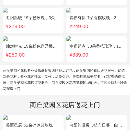
向阳温暖
19朵粉玫瑰，3朵向日葵，绿叶搭配
青春有你
7朵香槟玫瑰，3朵向日葵，一个绣球，桔梗、配花、配草搭配
¥279.00
¥249.00
灿烂时光
19朵粉色康乃馨，2支多头粉百合，桔梗、黄莺搭配
幸福起点
33朵香槟玫瑰，1条灯带，满天星、绿叶搭配
¥259.00
¥339.00
商丘梁园区花店专业提供商丘梁园区花店订花，商丘梁园区花店送花服务。优选
新鲜花材，专业花艺师亲手制作，品质保证。免费附送精美贺卡，代写您的祝福
语。商丘梁园区花店订花服务，商丘梁园区花店送花同城配送，市区最快2小时鲜
花配送上门！
商丘梁园区花店送花上门
美丽星辰
52朵碎冰蓝玫瑰
向阳的温暖
3枝向日葵，白色洋桔梗、绿叶搭配