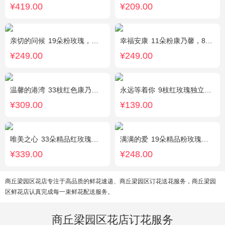
¥419.00
¥209.00
亲切的问候
19朵粉玫瑰，叶上黄金点缀。
幸福安康
11朵粉康乃馨，8朵粉玫瑰，搭配相思梅、黄莺穿插点缀。
¥249.00
¥249.00
温馨的港湾
33枝红色康乃馨，3枝白色多头香水百合，绿叶，满天星搭配丰满。
永远等着你
9枝红玫瑰独立包装，黄英丰满。
¥309.00
¥139.00
唯美之心
33朵精品红玫瑰，搭配适量相思梅。
满满的爱
19朵精品粉玫瑰，搭配适量紫色勿忘我间插。
¥339.00
¥248.00
商丘梁园区花店专注于高品质的鲜花速递、商丘梁园区订花送花服务，商丘梁园
区鲜花店认真完成每一束鲜花配送服务。
商丘梁园区花店订花服务