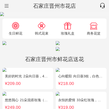
石家庄晋州市花店
生日鲜花
韩式花束
玫瑰礼盒
商务花篮
石家庄晋州市鲜花店送花
美好的时光
2朵向日葵，4朵香槟玫瑰，2朵碎冰蓝玫瑰，桔梗、配花、配草搭配
心向暖阳
向日葵3枝，白色洋桔梗0.5扎，绿色小雏菊2枝，雪柳0.1扎
¥209.00
¥218.00
悠悠我心
21朵混搭玫瑰（粉玫瑰+紫玫瑰），绿叶搭配
永恒的爱情
33朵红玫瑰，满天星、绿叶搭配
¥249.00
¥319.00