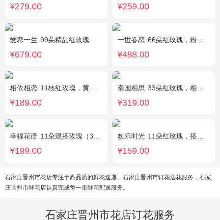
¥279.00
¥259.00
爱恋一生
99朵精品红玫瑰，搭配适量相思梅。
一世眷恋
66朵红玫瑰，粉色石竹梅外围丰满围边，黑色丝带搭配
¥679.00
¥488.00
相依相恋
11枝红玫瑰，黄莺、满天星适量点缀，另加2只可爱小熊公仔。(小熊以实物为准)
南国相思
33朵红玫瑰，相思梅丰满围边
¥189.00
¥319.00
幸福花语
11朵混搭玫瑰（3支红玫瑰、3支粉玫瑰、3支白玫瑰、2支香槟玫瑰），搭配适量黄莺、栀子叶，随机赠送1只可爱小熊。
欢乐时光
11朵红玫瑰，搭配适量红色石竹梅、叶上黄金间插。
¥199.00
¥159.00
石家庄晋州市花店专注于高品质的鲜花速递、石家庄晋州市订花送花服务，石家
庄晋州市鲜花店认真完成每一束鲜花配送服务。
石家庄晋州市花店订花服务