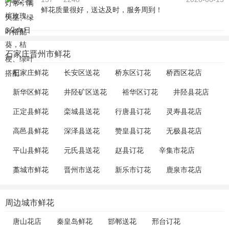
鲜花质量很好，送达及时，服务周到！
石家庄晋州市鲜花
石家庄鲜花
长安区送花
桥东区订花
桥西区花店
新华区鲜花
井陉矿区送花
裕华区订花
井陉县花店
正定县鲜花
栾城县送花
行唐县订花
灵寿县花店
高邑县鲜花
深泽县送花
赞皇县订花
无极县花店
平山县鲜花
元氏县送花
赵县订花
辛集市花店
藁城市鲜花
晋州市送花
新乐市订花
鹿泉市花店
周边城市鲜花
唐山花店
秦皇岛鲜花
邯郸送花
邢台订花