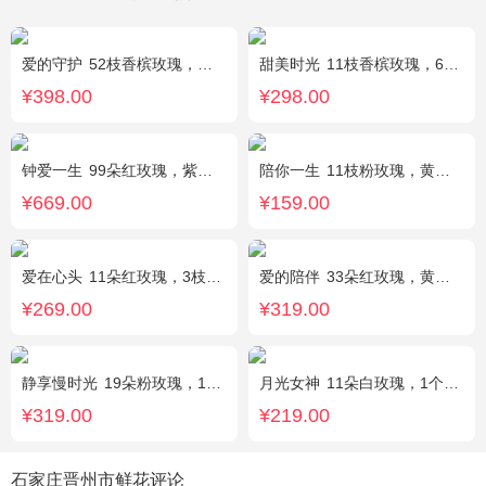
爱的守护
52枝香槟玫瑰，外围桔梗
甜美时光
11枝香槟玫瑰，6枝多头白百合，搭配适量尤加利叶装饰
¥398.00
¥298.00
钟爱一生
99朵红玫瑰，紫色勿忘我围边
陪你一生
11枝粉玫瑰，黄莺、满天星间插。
¥669.00
¥159.00
爱在心头
11朵红玫瑰，3枝多头白香水百合，黄莺、绿叶搭配
爱的陪伴
33朵红玫瑰，黄莺间插点缀，白色满天星外围点缀搭配
¥269.00
¥319.00
静享慢时光
19朵粉玫瑰，1枝粉色绣球，粉色洋桔梗、白色乒乓菊、尤加利搭配
月光女神
11朵白玫瑰，1个蓝色绣球，桔梗搭配
¥319.00
¥219.00
石家庄晋州市鲜花评论