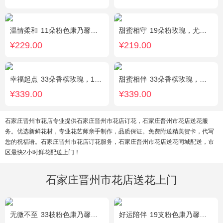
温情柔和
11朵粉色康乃馨，8朵粉玫瑰，搭配桔梗
甜蜜相守
19朵粉玫瑰，尤加利、小花搭配
¥229.00
¥219.00
幸福起点
33朵香槟玫瑰，1条灯带，满天星、绿叶搭配
甜蜜相伴
33朵香槟玫瑰，配花、绿叶搭配
¥339.00
¥339.00
石家庄晋州市花店专业提供石家庄晋州市花店订花，石家庄晋州市花店送花服
务。优选新鲜花材，专业花艺师亲手制作，品质保证。免费附送精美贺卡，代写
您的祝福语。石家庄晋州市花店订花服务，石家庄晋州市花店送花同城配送，市
区最快2小时鲜花配送上门！
石家庄晋州市花店送花上门
无微不至
33枝粉色康乃馨，石竹梅围绕
好运陪伴
19支粉色康乃馨，3支多头香水百合，搭配满天星、黄莺装饰。