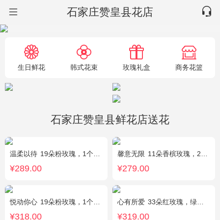
石家庄赞皇县花店
生日鲜花
韩式花束
玫瑰礼盒
商务花篮
石家庄赞皇县鲜花店送花
温柔以待
19朵粉玫瑰，1个粉色绣球，1枝多头白百合，桔梗、满天星、绿叶搭配
馨意无限
11朵香槟玫瑰，2枝多头白色百合，白色洋桔梗、绿叶
¥289.00
¥279.00
悦动你心
19朵粉玫瑰，1个粉色绣球，2个白色乒乓菊，粉色桔梗、尤加利间插丰满
心有所爱
33朵红玫瑰，绿叶搭配
¥318.00
¥319.00