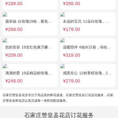
¥189.00
¥288.00
愿幸福
白玫瑰19枝，紫色勿忘我围绕。
永远的宝贝
11朵白玫瑰，搭配适量紫色勿忘我、黄莺、栀子叶间插。
¥268.00
¥179.00
您的笑容
19支红色康乃馨，搭配适量石竹。
温暖陪伴
6枝向日葵，绿桔梗丰满，栀子叶搭配
¥209.00
¥319.00
满满的爱
19朵精品粉玫瑰，搭配适量紫色勿忘我间插。
感恩在心
12枝香槟玫瑰，2枝向日葵，搭配白色满天星、尤加利叶
¥248.00
¥279.00
石家庄赞皇县花店专注于高品质的鲜花速递、石家庄赞皇县订花送花服务，石家
庄赞皇县鲜花店认真完成每一束鲜花配送服务。
石家庄赞皇县花店订花服务