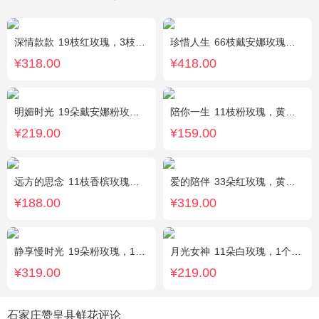
深情款款
19枝红玫瑰，3枝白百合，3枝粉百合，搭配满天星，绿叶等配材
珍惜人生
66枝戴安娜玫瑰，勿忘我适量围绕。
¥318.00
¥418.00
明媚时光
19朵戴安娜粉玫瑰，尤加利丰满间插，粉色满天星点缀
陪你一生
11枝粉玫瑰，黄莺、满天星间插。
¥219.00
¥159.00
远方的思念
11枝香槟玫瑰单独包装，绿叶丰满。
爱的陪伴
33朵红玫瑰，黄莺间插点缀，白色满天星外围点缀搭配
¥188.00
¥319.00
静享慢时光
19朵粉玫瑰，1枝粉色绣球，粉色洋桔梗、白色乒乓菊、尤加利搭配
月光女神
11朵白玫瑰，1个蓝色绣球，桔梗搭配
¥319.00
¥219.00
石家庄赞皇县鲜花评论