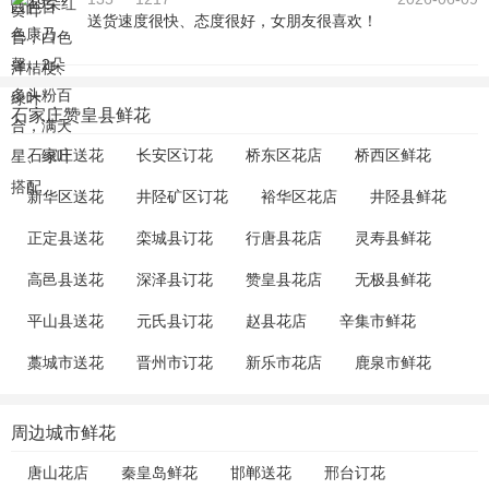
送货速度很快、态度很好，女朋友很喜欢！
石家庄赞皇县鲜花
石家庄送花
长安区订花
桥东区花店
桥西区鲜花
新华区送花
井陉矿区订花
裕华区花店
井陉县鲜花
正定县送花
栾城县订花
行唐县花店
灵寿县鲜花
高邑县送花
深泽县订花
赞皇县花店
无极县鲜花
平山县送花
元氏县订花
赵县花店
辛集市鲜花
藁城市送花
晋州市订花
新乐市花店
鹿泉市鲜花
周边城市鲜花
唐山花店
秦皇岛鲜花
邯郸送花
邢台订花