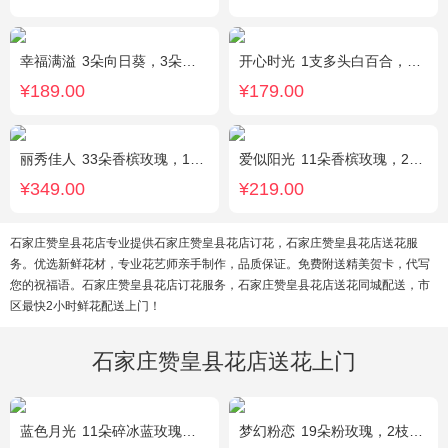
幸福满溢
3朵向日葵，3朵香槟玫瑰，配花、绿叶搭配
开心时光
1支多头白百合，3朵粉玫瑰，4朵康乃馨，桔梗、满天星、绿叶混搭
¥189.00
¥179.00
丽秀佳人
33朵香槟玫瑰，1条灯带，桔梗、绿叶搭配
爱似阳光
11朵香槟玫瑰，2朵向日葵，桔梗、配花、绿叶搭配
¥349.00
¥219.00
石家庄赞皇县花店专业提供石家庄赞皇县花店订花，石家庄赞皇县花店送花服
务。优选新鲜花材，专业花艺师亲手制作，品质保证。免费附送精美贺卡，代写
您的祝福语。石家庄赞皇县花店订花服务，石家庄赞皇县花店送花同城配送，市
区最快2小时鲜花配送上门！
石家庄赞皇县花店送花上门
蓝色月光
11朵碎冰蓝玫瑰，满天星搭配
梦幻粉恋
19朵粉玫瑰，2枝白色香水百合、尤加利叶搭配