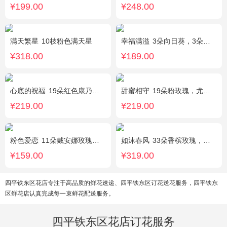
¥199.00
¥248.00
满天繁星
10枝粉色满天星
幸福满溢
3朵向日葵，3朵香槟玫瑰，配花、绿叶搭配
¥318.00
¥189.00
心底的祝福
19朵红色康乃馨，绿叶搭配
甜蜜相守
19朵粉玫瑰，尤加利、小花搭配
¥219.00
¥219.00
粉色爱恋
11朵戴安娜玫瑰，满天星、绿叶搭配
如沐春风
33朵香槟玫瑰，绿叶搭配
¥159.00
¥319.00
四平铁东区花店专注于高品质的鲜花速递、四平铁东区订花送花服务，四平铁东
区鲜花店认真完成每一束鲜花配送服务。
四平铁东区花店订花服务