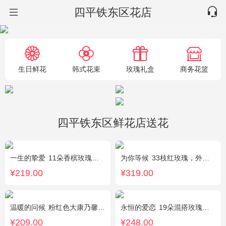
四平铁东区花店
生日鲜花
韩式花束
玫瑰礼盒
商务花篮
四平铁东区鲜花店送花
一生的挚爱
11朵香槟玫瑰，搭配适量叶上黄金，随机赠送一个小熊。
为你等候
33枝红玫瑰，外围满天星和黄莺，随机赠送两只公仔
¥219.00
¥319.00
温暖的问候
粉红色大康乃馨8枝，粉色玫瑰6枝，点缀适量黄莺、深山樱和绿叶。
永恒的爱恋
19朵混搭玫瑰（粉色、香槟色、白色），2个小熊，黄莺、满天星点缀
¥209.00
¥248.00