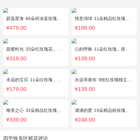
蔚蓝星海
66朵碎冰蓝玫瑰，外围满天星环绕
情意绵绵
11朵精品红玫瑰，搭配相思梅、黄莺，随机赠送一对小熊。
¥479.00
¥198.00
甜蜜时光
33朵红玫瑰花，外围相思梅配花，黑色饰条环绕
心的呼唤
11朵红玫瑰，搭配适量黄莺间插。
¥319.00
¥139.00
永远的宝贝
11朵白玫瑰，搭配适量紫色勿忘我、黄莺、栀子叶间插。
永远等着你
9枝红玫瑰独立包装，黄英丰满。
¥179.00
¥139.00
唯美之心
33朵精品红玫瑰，搭配适量相思梅。
满满的爱
19朵精品粉玫瑰，搭配适量紫色勿忘我间插。
¥339.00
¥248.00
四平铁东区鲜花评论