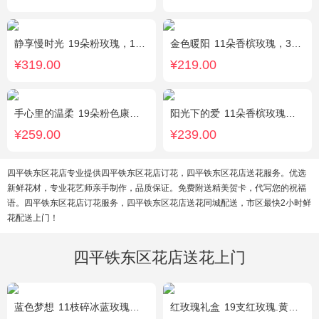
静享慢时光
19朵粉玫瑰，1枝粉色绣球，粉色洋桔梗、白色乒乓菊、尤加利搭配
金色暖阳
11朵香槟玫瑰，3朵向日葵，桔梗、满天星混搭
¥319.00
¥219.00
手心里的温柔
19朵粉色康乃馨，5朵粉玫瑰，绿叶搭配
阳光下的爱
11朵香槟玫瑰，3朵向日葵，1个蓝色绣球，配花、绿叶搭配
¥259.00
¥239.00
四平铁东区花店专业提供四平铁东区花店订花，四平铁东区花店送花服务。优选
新鲜花材，专业花艺师亲手制作，品质保证。免费附送精美贺卡，代写您的祝福
语。四平铁东区花店订花服务，四平铁东区花店送花同城配送，市区最快2小时鲜
花配送上门！
四平铁东区花店送花上门
蓝色梦想
11枝碎冰蓝玫瑰，洋甘菊和尤加利叶适量搭配
红玫瑰礼盒
19支红玫瑰.黄英配花