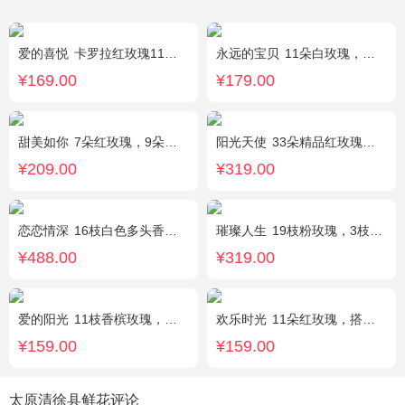
爱的喜悦
卡罗拉红玫瑰11枝、白色满天星、尤加利搭配
永远的宝贝
11朵白玫瑰，搭配适量紫色勿忘我、黄莺、栀子叶间插。
¥169.00
¥179.00
甜美如你
7朵红玫瑰，9朵戴安娜粉玫瑰，白色满天星丰满间插，尤加利搭配
阳光天使
33朵精品红玫瑰，外围搭配适量红色、粉色、白色石竹梅。
¥209.00
¥319.00
恋恋情深
16枝白色多头香水百合，黄莺点缀。
璀璨人生
19枝粉玫瑰，3枝向日葵，绿叶搭配
¥488.00
¥319.00
爱的阳光
11枝香槟玫瑰，间插白色满天星、白色桔梗、尤加利叶
欢乐时光
11朵红玫瑰，搭配适量红色石竹梅、叶上黄金间插。
¥159.00
¥159.00
太原清徐县鲜花评论