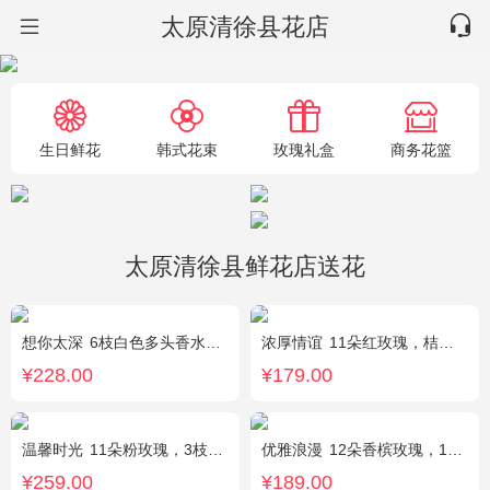
太原清徐县花店
生日鲜花
韩式花束
玫瑰礼盒
商务花篮
太原清徐县鲜花店送花
想你太深
6枝白色多头香水百合，黄莺、勿忘我搭配。
浓厚情谊
11朵红玫瑰，桔梗、红豆、绿叶搭配
¥228.00
¥179.00
温馨时光
11朵粉玫瑰，3枝多头粉百合，黄莺搭配
优雅浪漫
12朵香槟玫瑰，1枝多头白百合，黄莺搭配
¥259.00
¥189.00