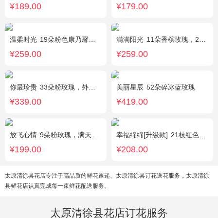
¥189.00
¥179.00
温柔时光
19朵粉色康乃馨，2支多头粉百合，黄莺搭配
满满阳光
11朵香槟玫瑰，2朵向日葵，1个蓝色绣球，配花、桔梗、绿叶搭配
¥259.00
¥259.00
你最珍贵
33朵粉玫瑰，外围满天星
美丽星辰
52朵碎冰蓝玫瑰
¥339.00
¥419.00
放飞心情
9朵粉玫瑰，满天星、栀子叶适量
幸福绵绵[升级款]
21枝红色康乃馨，加拿大黄莺，满天星间插丰满
¥199.00
¥208.00
太原清徐县花店专注于高品质的鲜花速递、太原清徐县订花送花服务，太原清徐
县鲜花店认真完成每一束鲜花配送服务。
太原清徐县花店订花服务