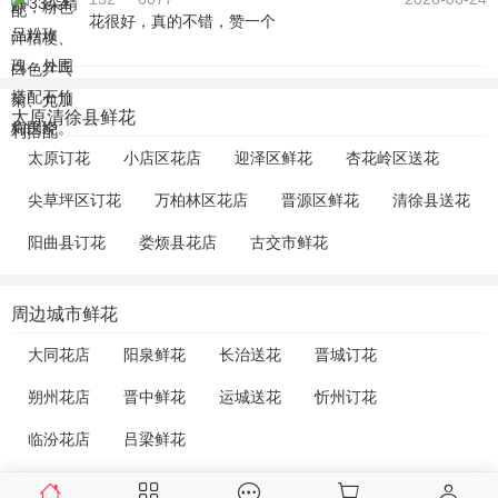
花很好，真的不错，赞一个
太原清徐县鲜花
太原订花
小店区花店
迎泽区鲜花
杏花岭区送花
尖草坪区订花
万柏林区花店
晋源区鲜花
清徐县送花
阳曲县订花
娄烦县花店
古交市鲜花
周边城市鲜花
大同花店
阳泉鲜花
长治送花
晋城订花
朔州花店
晋中鲜花
运城送花
忻州订花
临汾花店
吕梁鲜花