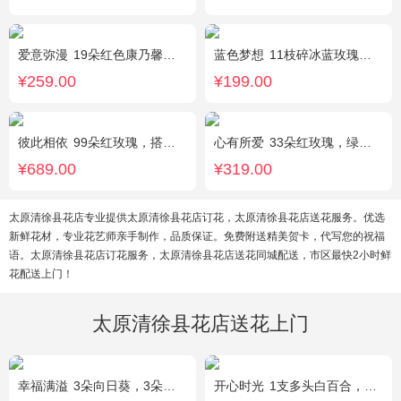
爱意弥漫
19朵红色康乃馨粉，2枝多头粉百合，黄莺、石竹梅搭配
蓝色梦想
11枝碎冰蓝玫瑰，洋甘菊和尤加利叶适量搭配
¥259.00
¥199.00
彼此相依
99朵红玫瑰，搭配适量石竹梅。
心有所爱
33朵红玫瑰，绿叶搭配
¥689.00
¥319.00
太原清徐县花店专业提供太原清徐县花店订花，太原清徐县花店送花服务。优选
新鲜花材，专业花艺师亲手制作，品质保证。免费附送精美贺卡，代写您的祝福
语。太原清徐县花店订花服务，太原清徐县花店送花同城配送，市区最快2小时鲜
花配送上门！
太原清徐县花店送花上门
幸福满溢
3朵向日葵，3朵香槟玫瑰，配花、绿叶搭配
开心时光
1支多头白百合，3朵粉玫瑰，4朵康乃馨，桔梗、满天星、绿叶混搭