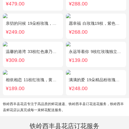
¥479.00
¥288.00
亲切的问候
19朵粉玫瑰，叶上黄金点缀。
愿幸福
白玫瑰19枝，紫色勿忘我围绕。
¥249.00
¥268.00
温馨的港湾
33枝红色康乃馨，3枝白色多头香水百合，绿叶，满天星搭配丰满。
永远等着你
9枝红玫瑰独立包装，黄英丰满。
¥309.00
¥139.00
相依相恋
11枝红玫瑰，黄莺、满天星适量点缀，另加2只可爱小熊公仔。(小熊以实物为准)
满满的爱
19朵精品粉玫瑰，搭配适量紫色勿忘我间插。
¥189.00
¥248.00
铁岭西丰县花店专注于高品质的鲜花速递、铁岭西丰县订花送花服务，铁岭西丰
县鲜花店认真完成每一束鲜花配送服务。
铁岭西丰县花店订花服务