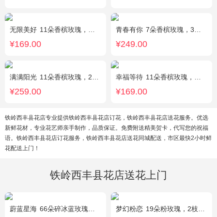
无限美好
11朵香槟玫瑰，桔梗、小花、绿叶搭配
青春有你
7朵香槟玫瑰，3朵向日葵，一个绣球，桔梗、配花、配草搭配
¥169.00
¥249.00
满满阳光
11朵香槟玫瑰，2朵向日葵，1个蓝色绣球，配花、桔梗、绿叶搭配
幸福等待
11朵香槟玫瑰，桔梗、满天星、绿叶搭配
¥259.00
¥169.00
铁岭西丰县花店专业提供铁岭西丰县花店订花，铁岭西丰县花店送花服务。优选
新鲜花材，专业花艺师亲手制作，品质保证。免费附送精美贺卡，代写您的祝福
语。铁岭西丰县花店订花服务，铁岭西丰县花店送花同城配送，市区最快2小时鲜
花配送上门！
铁岭西丰县花店送花上门
蔚蓝星海
66朵碎冰蓝玫瑰，外围满天星环绕
梦幻粉恋
19朵粉玫瑰，2枝白色香水百合、尤加利叶搭配