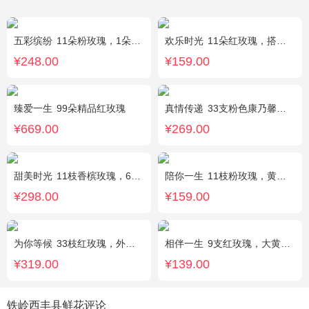
五彩缤纷
11朵粉玫瑰，1朵粉绣球，白色乒乓菊，桔梗、绿叶搭配
欢乐时光
11朵红玫瑰，搭配适量红色石竹梅、叶上黄金间插。
¥248.00
¥159.00
臻爱一生
99朵精品红玫瑰
真情传递
33支粉色康乃馨，搭配黄莺、满天星。
¥669.00
¥269.00
甜美时光
11枝香槟玫瑰，6枝多头白百合，搭配适量尤加利叶装饰
陪你一生
11枝粉玫瑰，黄莺、满天星间插。
¥298.00
¥159.00
为你等候
33枝红玫瑰，外围满天星和黄莺，随机赠送两只公仔
相伴一生
9支红玫瑰，大黄莺.满天星搭配。
¥319.00
¥139.00
铁岭西丰县鲜花评论