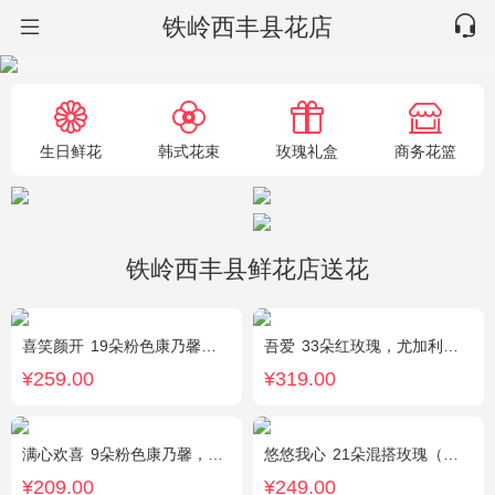
铁岭西丰县花店
生日鲜花
韩式花束
玫瑰礼盒
商务花篮
铁岭西丰县鲜花店送花
喜笑颜开
19朵粉色康乃馨，2枝多头白百合，满天星、绿叶搭配
吾爱
33朵红玫瑰，尤加利绿叶搭配
¥259.00
¥319.00
满心欢喜
9朵粉色康乃馨，2朵粉玫瑰，桔梗、满天星、绿叶搭配
悠悠我心
21朵混搭玫瑰（粉玫瑰+紫玫瑰），绿叶搭配
¥209.00
¥249.00