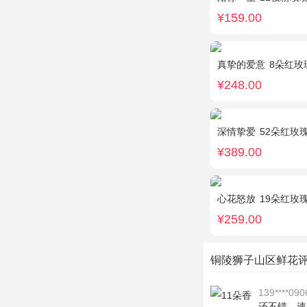
¥159.00
真挚的爱意
8朵红玫瑰
¥248.00
深情挚爱
52朵红玫
¥389.00
心花怒放
19朵红玫
¥259.00
铜陵狮子山区鲜花
139****090
还不错，速