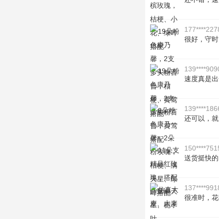
177****227
很好，守时
139****909
速度真是出
139****186
还可以，就是
150****751
送货挺快的
137****991
很准时，花