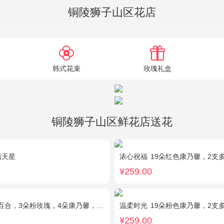
铜陵狮子山区花店
韩式花束
玫瑰礼盒
铜陵狮子山区鲜花店送花
满天星
浓心祝福
19朵红色康乃馨，2支
¥259.00
3朵粉玫瑰，4朵康乃馨，桔梗、满天星、绿叶混搭
温柔时光
19朵粉色康乃馨，2支
¥259.00