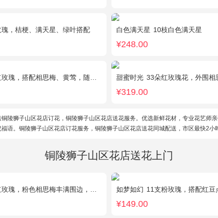
玫瑰，桔梗、满天星、绿叶搭配
白色满天星
10枝白色满天星
¥248.00
瑰，搭配相思梅、黄莺，随机赠送一对小熊。
甜蜜时光
33朵红玫瑰花，外围相思
¥319.00
供铜陵狮子山区花店订花，铜陵狮子山区花店送花服务。优选新鲜花材，专业花艺师亲
祝福语。铜陵狮子山区花店订花服务，铜陵狮子山区花店送花同城配送，市区最快2小
铜陵狮子山区花店送花上门
，粉色相思梅丰满围边，搭配皇冠、黑色缎带装饰
如梦如幻
11支粉玫瑰，搭配红豆
¥149.00