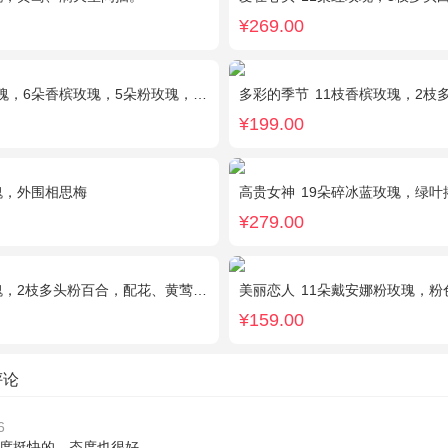
¥269.00
，6朵香槟玫瑰，5朵粉玫瑰，叶上黄金点缀。
多彩的季节
11枝香槟玫瑰，2枝多
¥199.00
瑰，外围相思梅
高贵女神
19朵碎冰蓝玫瑰，绿叶
¥279.00
瑰，2枝多头粉百合，配花、黄莺搭配
美丽恋人
11朵戴安娜粉玫瑰，粉色满
¥159.00
评论
6
度挺快的，态度也很好。