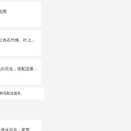
边围
石竹梅、叶上黄金间插。
合，搭配适量尤加利叶装饰
鲜花配送服务。
水百合，黄莺、绿叶搭配