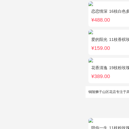
恋恋情深
16枝白色
¥488.00
爱的阳光
11枝香槟玫
¥159.00
花香清逸
19枝粉玫瑰，2枝
¥389.00
铜陵狮子山区花店专注于
陪你一生
11枝粉玫