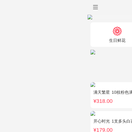
生日鲜花
满天繁星
10枝粉色
¥318.00
开心时光
1支多头白百合，
¥179.00