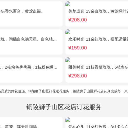
多头香水百合，黄莺点缀。
美梦成真
19朵白玫瑰，黄莺绿叶
¥208.00
瑰，间插白色满天星、白色桔梗、尤加利叶
欢乐时光
11朵红玫瑰，搭配适量红色
¥159.00
粉色乒乓菊，1枝粉色绣球，银叶菊，粉色满天星，绿叶搭配
甜美时光
11枝香槟玫瑰，6枝多头白百
¥298.00
高品质的鲜花速递、铜陵狮子山区订花送花服务，铜陵狮子山区鲜花店认真完成每一束
铜陵狮子山区花店订花服务
瑰，黄莺、满天星间插。
爱在心头
11朵红玫瑰，3枝多头白香