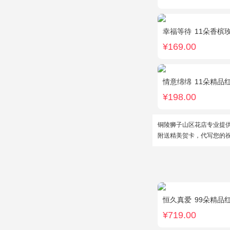
幸福等待
11朵香槟
¥169.00
情意绵绵
11朵精品红玫
¥198.00
铜陵狮子山区花店专业提
附送精美贺卡，代写您的
恒久真爱
99朵精品红玫瑰
¥719.00