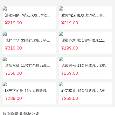
遥远问候
7枝红玫瑰，9粒巧克力，2只可爱小熊，满天星、绿叶周围点缀；巧克力选择高端品牌（德芙、金莎、费列罗等），具体以当地市场为准，小熊以实物为准。
爱你情深
红玫瑰19枝，白色相思梅、栀子叶搭配
¥219.00
¥219.00
花样年华
33朵红玫瑰，搭配适量石竹梅外围。
甜蜜心意
戴安娜粉玫瑰11枝，浅紫勿忘我、尤加利搭配
¥319.00
¥199.00
清新祝福
11枝红色康乃馨，搭配黄莺栀子叶适量
温馨时光
11朵粉玫瑰，3枝多头粉百合，黄莺搭配
¥158.00
¥259.00
阳光下的爱
11朵香槟玫瑰，3朵向日葵，1个蓝色绣球，配花、绿叶搭配
心花怒放
19朵红玫瑰，2枝多头粉百合，配花、黄莺搭配
¥239.00
¥259.00
襄阳保康县鲜花评论