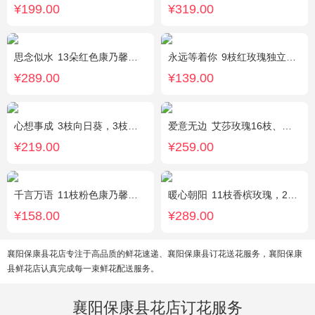
¥199.00
¥319.00
思念似水
13朵红色康乃馨，5朵粉玫瑰，粉色洋桔梗、红豆、尤加利搭配
永远等着你
9枝红玫瑰独立包装，黄英丰满。
¥289.00
¥139.00
心想事成
3枝向日葵，3枝香槟玫瑰，搭配桔梗、尤加利叶
爱意无边
艾莎玫瑰16枝、白色洋桔梗5枝、尤加利10枝
¥219.00
¥259.00
千言万语
11枝粉色康乃馨，栀子叶间插丰满
暖心朝阳
11枝香槟玫瑰，2枝向日葵，多头黄玫瑰（或类似配材替换）、桔梗搭配
¥158.00
¥289.00
襄阳保康县花店专注于高品质的鲜花速递、襄阳保康县订花送花服务，襄阳保康
县鲜花店认真完成每一束鲜花配送服务。
襄阳保康县花店订花服务