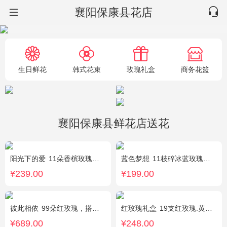
襄阳保康县花店
生日鲜花
韩式花束
玫瑰礼盒
商务花篮
襄阳保康县鲜花店送花
阳光下的爱
11朵香槟玫瑰，3朵向日葵，1个蓝色绣球，配花、绿叶搭配
蓝色梦想
11枝碎冰蓝玫瑰，洋甘菊和尤加利叶适量搭配
¥239.00
¥199.00
彼此相依
99朵红玫瑰，搭配适量石竹梅。
红玫瑰礼盒
19支红玫瑰.黄英配花
¥689.00
¥248.00