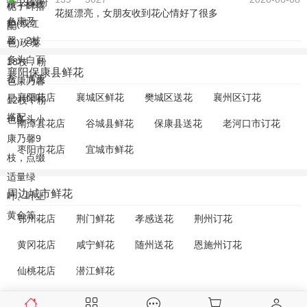
花挺漂亮，女朋友收到花心情好了很多
襄阳保康县鲜花
襄阳花店
襄城区鲜花
樊城区送花
襄州区订花
南漳县花店
谷城县鲜花
保康县送花
老河口市订花
枣阳市花店
宜城市鲜花
周边城市鲜花
鄂州花店
荆门鲜花
孝感送花
荆州订花
黄冈花店
咸宁鲜花
随州送花
恩施州订花
仙桃花店
潜江鲜花