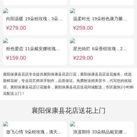
向阳温暖
19朵粉玫瑰，3朵向日葵，绿叶搭配
温柔时光
19朵粉色康乃馨，2支多头粉百合，黄莺搭配
¥279.00
¥259.00
粉色爱恋
11朵戴安娜玫瑰，满天星、绿叶搭配
星光灿烂
6朵香槟玫瑰，2朵向日葵，1个蓝色绣球，桔梗、小花、绿叶搭配
¥159.00
¥229.00
襄阳保康县花店专业提供襄阳保康县花店订花，襄阳保康县花店送花服务。优选
新鲜花材，专业花艺师亲手制作，品质保证。免费附送精美贺卡，代写您的祝福
语。襄阳保康县花店订花服务，襄阳保康县花店送花同城配送，市区最快2小时鲜
花配送上门！
襄阳保康县花店送花上门
放飞心情
9朵粉玫瑰，满天星、栀子叶适量
浪漫期待
33朵精品戴安娜粉玫瑰，叶上黄金适量搭配。