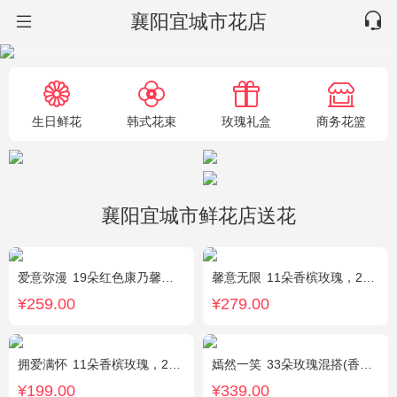
襄阳宜城市花店
生日鲜花
韩式花束
玫瑰礼盒
商务花篮
襄阳宜城市鲜花店送花
爱意弥漫
19朵红色康乃馨粉，2枝多头粉百合，黄莺、石竹梅搭配
馨意无限
11朵香槟玫瑰，2枝多头白色百合，白色洋桔梗、绿叶
¥259.00
¥279.00
拥爱满怀
11朵香槟玫瑰，2支多头白百合，绿叶搭配
嫣然一笑
33朵玫瑰混搭(香槟玫瑰+红玫瑰)，桔梗、配花、绿叶
¥199.00
¥339.00