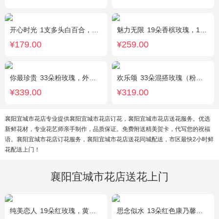
开心时光
1支多头白百合，3朵粉玫瑰，4朵康乃馨，桔梗、满天星、绿叶混搭
魅力无限
19朵香槟玫瑰，1枝多头白百合，桔梗、小花、绿叶搭配
¥179.00
¥259.00
你最珍贵
33朵粉玫瑰，外围满天星
欢乐颂
33朵混搭玫瑰（粉玫瑰+香槟玫瑰），白色满天星环绕
¥339.00
¥319.00
襄阳宜城市花店专业提供襄阳宜城市花店订花，襄阳宜城市花店送花服务。优选
新鲜花材，专业花艺师亲手制作，品质保证。免费附送精美贺卡，代写您的祝福
语。襄阳宜城市花店订花服务，襄阳宜城市花店送花同城配送，市区最快2小时鲜
花配送上门！
襄阳宜城市花店送花上门
纯美恋人
19朵红玫瑰，黄莺、满天星、绿叶适量点缀
思念似水
13朵红色康乃馨，5朵粉玫瑰，粉色洋桔梗、红豆、尤加利搭配