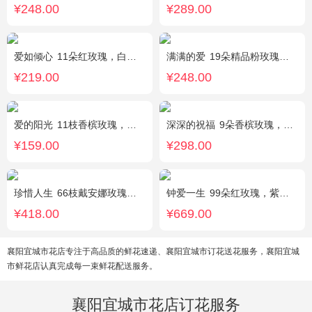
¥248.00
¥289.00
爱如倾心
11朵红玫瑰，白色满天星间插，一条灯带，一对小熊、黄莺或尤加利叶搭配
满满的爱
19朵精品粉玫瑰，搭配适量紫色勿忘我间插。
¥219.00
¥248.00
爱的阳光
11枝香槟玫瑰，间插白色满天星、白色桔梗、尤加利叶
深深的祝福
9朵香槟玫瑰，3支向日葵、香槟色桔梗、洋甘菊、尤加利
¥159.00
¥298.00
珍惜人生
66枝戴安娜玫瑰，勿忘我适量围绕。
钟爱一生
99朵红玫瑰，紫色勿忘我围边
¥418.00
¥669.00
襄阳宜城市花店专注于高品质的鲜花速递、襄阳宜城市订花送花服务，襄阳宜城
市鲜花店认真完成每一束鲜花配送服务。
襄阳宜城市花店订花服务