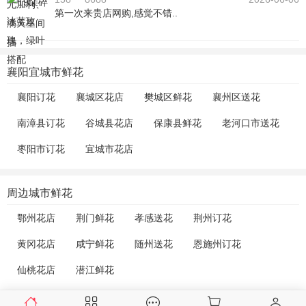
第一次来贵店网购,感觉不错..
襄阳宜城市鲜花
襄阳订花
襄城区花店
樊城区鲜花
襄州区送花
南漳县订花
谷城县花店
保康县鲜花
老河口市送花
枣阳市订花
宜城市花店
周边城市鲜花
鄂州花店
荆门鲜花
孝感送花
荆州订花
黄冈花店
咸宁鲜花
随州送花
恩施州订花
仙桃花店
潜江鲜花