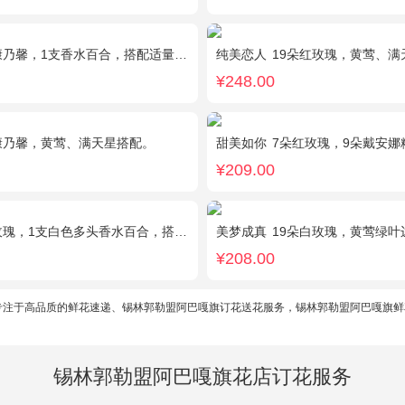
馨，1支香水百合，搭配适量石竹梅、黄莺。
纯美恋人
19朵红玫瑰，黄莺、
¥248.00
康乃馨，黄莺、满天星搭配。
甜美如你
7朵红玫瑰，9朵戴安娜粉玫瑰，白色
¥209.00
，1支白色多头香水百合，搭配桔梗、黄莺。
美梦成真
19朵白玫瑰，黄莺绿叶
¥208.00
专注于高品质的鲜花速递、锡林郭勒盟阿巴嘎旗订花送花服务，锡林郭勒盟阿巴嘎旗鲜
锡林郭勒盟阿巴嘎旗花店订花服务