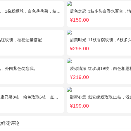
，1朵粉绣球，白色乒乓菊，桔梗、绿叶搭配
蓝色之恋
3枝多头白香水百合，
¥159.00
品红玫瑰，桔梗适量搭配
甜美时光
11枝香槟玫瑰，6枝多头白百
¥298.00
瑰，外围紫色勿忘我。
爱你情深
红玫瑰19枝，白色相思
¥219.00
8枝，粉色玫瑰6枝，点缀适量黄莺、深山樱和绿叶。
甜蜜心意
戴安娜粉玫瑰11枝，浅紫
¥199.00
旗鲜花评论