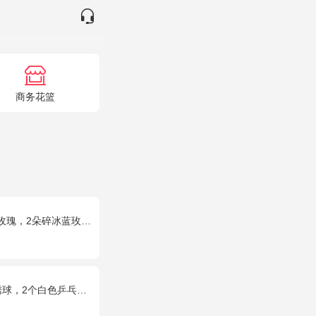
商务花篮
冰蓝玫瑰，桔梗、配花、配草搭配
乓菊，粉色桔梗、尤加利间插丰满