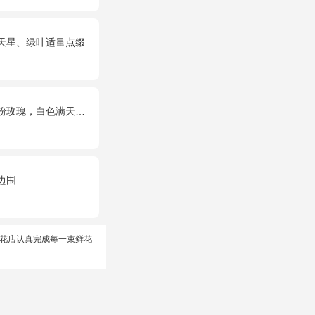
满天星、绿叶适量点缀
满天星丰满间插，尤加利搭配
边围
花店认真完成每一束鲜花