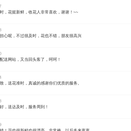
7
时，花挺新鲜，收花人非常喜欢，谢谢！~~
8
担心呢，不过很及时，花也不错，朋友很高兴
0
配送网站，又当回头客了，呵呵！
4
致，送花准时，真诚的感谢你们优质的服务。
8
好，送达及时，服务周到！
9
错！花也很新鲜也很漂亮，非常棒，以后多来逛逛。