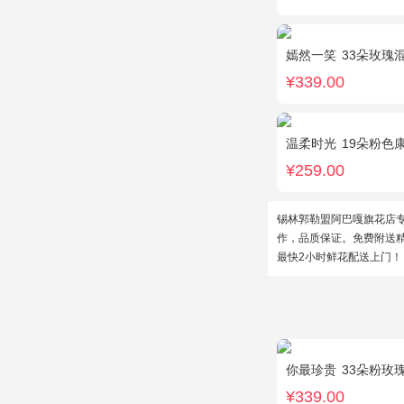
嫣然一笑
33朵玫瑰混
¥339.00
温柔时光
19朵粉色
¥259.00
锡林郭勒盟阿巴嘎旗花店
作，品质保证。免费附送
最快2小时鲜花配送上门！
你最珍贵
33朵粉玫
¥339.00