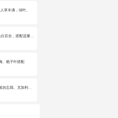
情人草丰满，绿叶。
合，搭配适量尤加利叶装饰
梅、栀子叶搭配
勿忘我、尤加利搭配