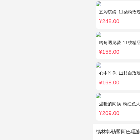
五彩缤纷
11朵粉玫瑰
¥248.00
转角遇见爱
11枝精
¥158.00
心中唯你
11枝白玫
¥168.00
温暖的问候
粉红色大康乃馨
¥209.00
锡林郭勒盟阿巴嘎