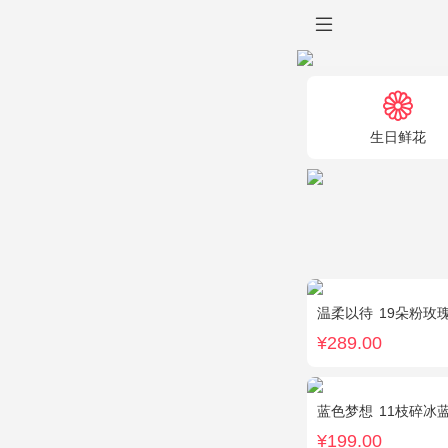
生日鲜花
温柔以待
19朵粉玫瑰，1
¥289.00
蓝色梦想
11枝碎冰
¥199.00