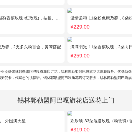
搭(香槟玫瑰+红玫瑰)，桔梗、配花、绿叶
温情柔和
11朵粉色康乃馨，8朵
¥229.00
康乃馨，2支多头粉百合，黄莺搭配
满满阳光
11朵香槟玫瑰，2朵向日葵，1个蓝
¥259.00
专业提供锡林郭勒盟阿巴嘎旗花店订花，锡林郭勒盟阿巴嘎旗花店送花服务。优选新鲜
精美贺卡，代写您的祝福语。锡林郭勒盟阿巴嘎旗花店订花服务，锡林郭勒盟阿巴嘎旗
锡林郭勒盟阿巴嘎旗花店送花上门
瑰，外围满天星
欢乐颂
33朵混搭玫瑰（粉玫瑰+香槟
¥319.00