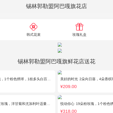
锡林郭勒盟阿巴嘎旗花店
韩式花束
玫瑰礼盒
锡林郭勒盟阿巴嘎旗鲜花店送花
个粉色绣球，1枝多头白百合，桔梗、满天星、绿叶搭配
美好的时光
2朵向日葵，4朵香槟玫瑰，2朵碎
¥209.00
蓝玫瑰，洋甘菊和尤加利叶适量搭配
悦动你心
19朵粉玫瑰，1个粉色绣球，2个白色乒
¥318.00