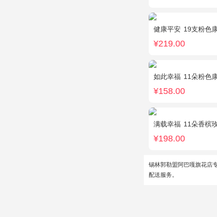
健康平安
19支粉色康乃
¥219.00
如此幸福
11朵粉色
¥158.00
满载幸福
11朵香槟玫瑰
¥198.00
锡林郭勒盟阿巴嘎旗花店
配送服务。