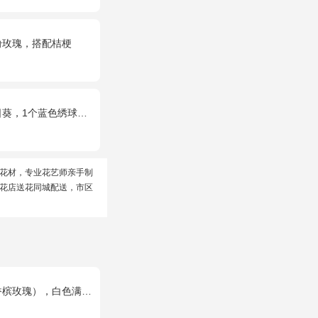
粉玫瑰，搭配桔梗
色绣球，配花、桔梗、绿叶搭配
花材，专业花艺师亲手制
花店送花同城配送，市区
玫瑰），白色满天星环绕