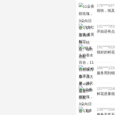
178****437
很快，很及
131****781
开始还有点
191****922
很好的鲜花
186****123
服务周到细
157****224
鲜花质量很
138****256
服务非常不