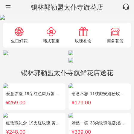
锡林郭勒盟太仆寺旗花店
生日鲜花
韩式花束
玫瑰礼盒
商务花篮
锡林郭勒盟太仆寺旗鲜花店送花
爱意弥漫
19朵红色康乃馨粉，2枝多头粉百合，黄莺、石竹梅搭配
念念不忘
11枝戴安娜粉玫瑰，1枝多头百合，满天星、栀子叶
¥259.00
¥179.00
红玫瑰礼盒
19支红玫瑰.黄英配花
嫣然一笑
33朵玫瑰混搭(香槟玫瑰+红玫瑰)，桔梗、配花、绿叶
¥248.00
¥339.00