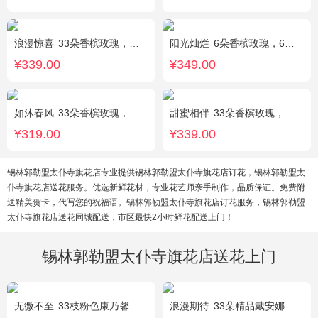
浪漫惊喜
33朵香槟玫瑰，白桔梗、尤加利间插
阳光灿烂
6朵香槟玫瑰，6朵粉玫瑰，3朵向日葵，2枝多头白百合，1枝多头粉百合，绿叶
¥339.00
¥349.00
如沐春风
33朵香槟玫瑰，绿叶搭配
甜蜜相伴
33朵香槟玫瑰，配花、绿叶搭配
¥319.00
¥339.00
锡林郭勒盟太仆寺旗花店专业提供锡林郭勒盟太仆寺旗花店订花，锡林郭勒盟太
仆寺旗花店送花服务。优选新鲜花材，专业花艺师亲手制作，品质保证。免费附
送精美贺卡，代写您的祝福语。锡林郭勒盟太仆寺旗花店订花服务，锡林郭勒盟
太仆寺旗花店送花同城配送，市区最快2小时鲜花配送上门！
锡林郭勒盟太仆寺旗花店送花上门
无微不至
33枝粉色康乃馨，石竹梅围绕
浪漫期待
33朵精品戴安娜粉玫瑰，叶上黄金适量搭配。