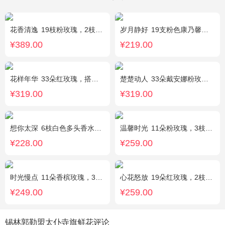
花香清逸
19枝粉玫瑰，2枝粉色乒乓菊，1枝粉色绣球，银叶菊，粉色满天星，绿叶搭配
岁月静好
19支粉色康乃馨，1枝白色多头百合，搭配满天星、黄莺装饰。
¥389.00
¥219.00
花样年华
33朵红玫瑰，搭配适量石竹梅外围。
楚楚动人
33朵戴安娜粉玫瑰，相思梅搭配
¥319.00
¥319.00
想你太深
6枝白色多头香水百合，黄莺、勿忘我搭配。
温馨时光
11朵粉玫瑰，3枝多头粉百合，黄莺搭配
¥228.00
¥259.00
时光慢点
11朵香槟玫瑰，3朵向日葵，1个蓝色绣球，桔梗、绿叶搭配
心花怒放
19朵红玫瑰，2枝多头粉百合，配花、黄莺搭配
¥249.00
¥259.00
锡林郭勒盟太仆寺旗鲜花评论