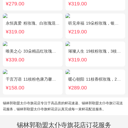
¥279.00
¥319.00
永恒真爱
粉玫瑰、白玫瑰混搭，共33朵，桔梗、尤加利搭配
听见幸福
19朵粉玫瑰，银叶菊间插，搭配满天星
¥319.00
¥219.00
唯美之心
33朵精品红玫瑰，搭配适量相思梅。
璀璨人生
19枝粉玫瑰，3枝向日葵，绿叶搭配
¥339.00
¥319.00
千言万语
11枝粉色康乃馨，栀子叶间插丰满
暖心朝阳
11枝香槟玫瑰，2枝向日葵，多头黄玫瑰（或类似配材替换）、桔梗搭配
¥158.00
¥289.00
锡林郭勒盟太仆寺旗花店专注于高品质的鲜花速递、锡林郭勒盟太仆寺旗订花送
花服务，锡林郭勒盟太仆寺旗鲜花店认真完成每一束鲜花配送服务。
锡林郭勒盟太仆寺旗花店订花服务