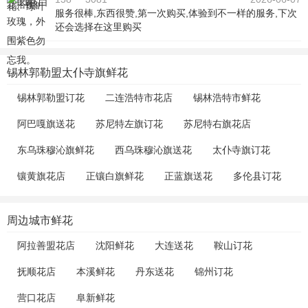
服务很棒,东西很赞,第一次购买,体验到不一样的服务,下次
还会选择在这里购买
锡林郭勒盟太仆寺旗鲜花
锡林郭勒盟订花
二连浩特市花店
锡林浩特市鲜花
阿巴嘎旗送花
苏尼特左旗订花
苏尼特右旗花店
东乌珠穆沁旗鲜花
西乌珠穆沁旗送花
太仆寺旗订花
镶黄旗花店
正镶白旗鲜花
正蓝旗送花
多伦县订花
周边城市鲜花
阿拉善盟花店
沈阳鲜花
大连送花
鞍山订花
抚顺花店
本溪鲜花
丹东送花
锦州订花
营口花店
阜新鲜花