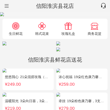
信阳淮滨县花店
生日鲜花
韩式花束
玫瑰礼盒
商务花篮
信阳淮滨县鲜花店送花
悠悠我心
21朵混搭玫瑰（粉玫瑰+紫玫瑰），绿叶搭配
浓心祝福
19朵红色康乃馨，2支多头粉百合，绿叶搭配
¥249.00
¥259.00
温暖阳光
3朵向日葵，3朵香槟玫瑰，1枝多头白百合，配花、配草搭配
牵挂
19朵粉色康乃馨，3支多头粉百合，黄莺搭配
¥219.00
¥279.00