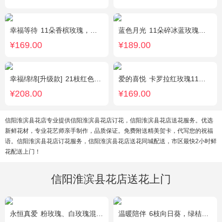
幸福等待
11朵香槟玫瑰，桔梗、满天星、绿叶搭配
蓝色月光
11朵碎冰蓝玫瑰，满天星搭配
¥169.00
¥189.00
幸福绵绵[升级款]
21枝红色康乃馨，加拿大黄莺，满天星间插丰满
爱的喜悦
卡罗拉红玫瑰11枝、白色满天星、尤加利搭配
¥208.00
¥169.00
信阳淮滨县花店专业提供信阳淮滨县花店订花，信阳淮滨县花店送花服务。优选
新鲜花材，专业花艺师亲手制作，品质保证。免费附送精美贺卡，代写您的祝福
语。信阳淮滨县花店订花服务，信阳淮滨县花店送花同城配送，市区最快2小时鲜
花配送上门！
信阳淮滨县花店送花上门
永恒真爱
粉玫瑰、白玫瑰混搭，共33朵，桔梗、尤加利搭配
温暖陪伴
6枝向日葵，绿桔梗丰满，栀子叶搭配