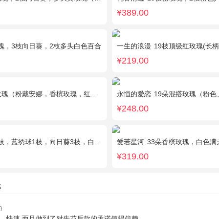
¥389.00
瑰，3枝向日葵，2枝多头白色百合
一生的浪漫
19枝顶级红玫瑰(长柄)紧密
¥219.00
粉戴安娜，香槟玫瑰，红玫瑰），相思梅、绿叶搭配
永恒的爱恋
19朵混搭玫瑰（粉色、香槟色、白色
¥248.00
绣球1枝，向日葵3枝，白色洋桔梗、大叶尤加利搭配
爱若星河
33朵香槟玫瑰，白色满
¥319.00
论
9
、快速 而且做到了对先花后款的承诺值得信赖