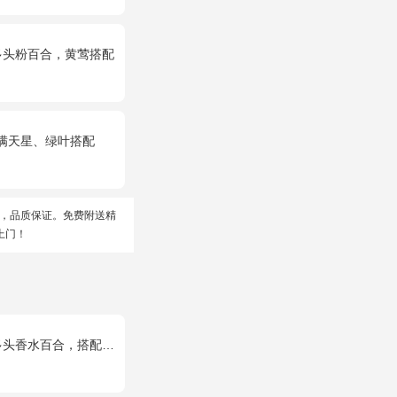
多头粉百合，黄莺搭配
、满天星、绿叶搭配
，品质保证。免费附送精
上门！
合，搭配满天星、黄莺装饰。