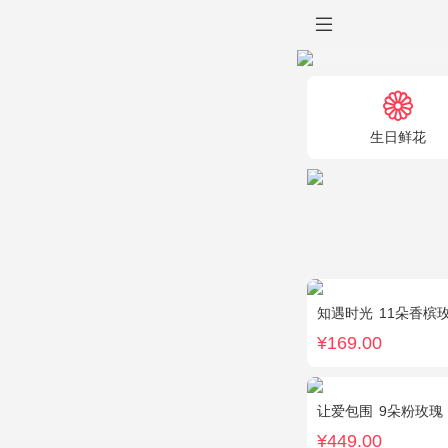
生日鲜花
知遇时光
11朵香槟
¥169.00
让爱包围
9朵粉玫瑰，9朵红玫瑰，7
¥449.00