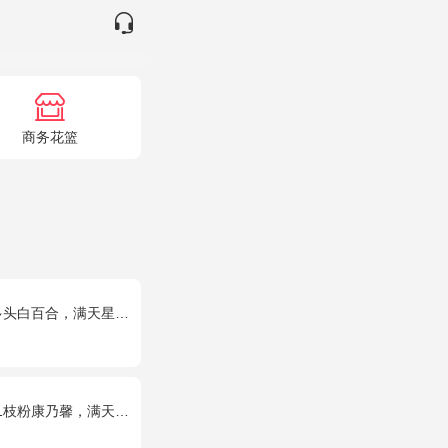
商务花篮
百合，满天星、绿叶搭配
乃馨，满天星+绿叶适量。