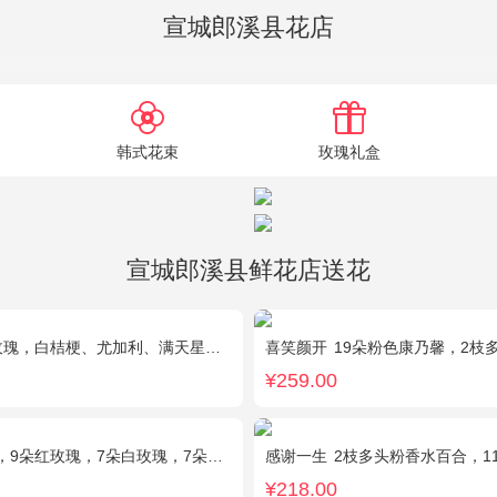
宣城郎溪县花店
韩式花束
玫瑰礼盒
宣城郎溪县鲜花店送花
玫瑰，白桔梗、尤加利、满天星间插
喜笑颜开
19朵粉色康乃馨，2枝多头白
¥259.00
朵白玫瑰，7朵蓝玫瑰，7朵香槟玫瑰，满天星和绿草丰满外围，随机赠送两只公仔
感谢一生
2枝多头粉香水百合，11枝粉康
¥218.00