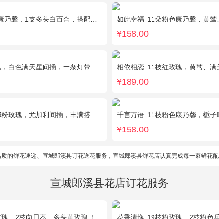
乃馨，1支多头白百合，搭配黄莺、满天星。
如此幸福
11朵粉色康乃馨，黄莺
¥158.00
满天星间插，一条灯带，一对小熊、黄莺或尤加利叶搭配
相依相恋
11枝红玫瑰，黄莺、满天星适量点缀，另加2
¥189.00
娜粉玫瑰，尤加利间插，丰满搭配绿叶
千言万语
11枝粉色康乃馨，栀子
¥158.00
品质的鲜花速递、宣城郎溪县订花送花服务，宣城郎溪县鲜花店认真完成每一束鲜花配
宣城郎溪县花店订花服务
2枝向日葵，多头黄玫瑰（或类似配材替换）、桔梗搭配
花香清逸
19枝粉玫瑰，2枝粉色乒乓菊，1枝粉色绣