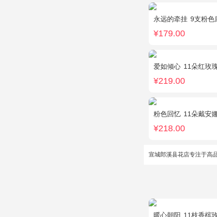
永远的牵挂
9支粉色康
¥179.00
爱如倾心
11朵红玫瑰，白色
¥219.00
粉色回忆
11朵戴安
¥218.00
宣城郎溪县花店专注于高
暖心朝阳
11枝香槟玫瑰，