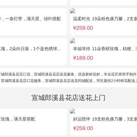
馨，一条灯带，满天星、绿叶搭配
温柔时光
19朵粉色康乃馨，2支
¥259.00
2朵向日葵，1个蓝色绣球，配花、桔梗、绿叶搭配
幸福等待
11朵香槟玫瑰，桔梗
¥169.00
宣城郎溪县花店订花，宣城郎溪县花店送花服务。优选新鲜花材，专业花艺师亲手制作
。宣城郎溪县花店订花服务，宣城郎溪县花店送花同城配送，市区最快2小时鲜花配送
宣城郎溪县花店送花上门
蓝玫瑰，满天星搭配
好运陪伴
19支粉色康乃馨，3支多头香水百
¥259.00