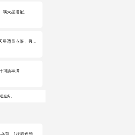
、满天星搭配。
只可爱小熊公仔。(小熊以实物为准)
叶间插丰满
送服务。
球，银叶菊，粉色满天星，绿叶搭配