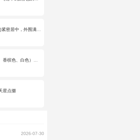
居中，外围满天星丰满环绕。
），2个小熊，黄莺、满天星点缀
天星点缀
2026-07-30