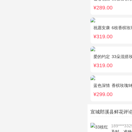
¥289.00
祝愿安康
6枝香槟玫
¥319.00
爱的约定
33朵混搭玫瑰（
¥319.00
蓝色深情
香槟玫瑰9枝，蓝
¥299.00
宣城郎溪县鲜花评
189****332
及时、准确