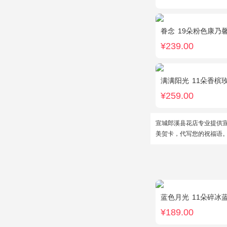
眷念
19朵粉色康乃
¥239.00
满满阳光
11朵香槟玫瑰，
¥259.00
宣城郎溪县花店专业提供
美贺卡，代写您的祝福语
蓝色月光
11朵碎冰
¥189.00