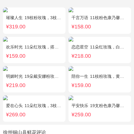
璀璨人生
19枝粉玫瑰，3枝向日葵，绿叶搭配
千言万语
11枝粉色康乃馨，栀子叶间插丰满
¥319.00
¥158.00
欢乐时光
11朵红玫瑰，搭配适量红色石竹梅、叶上黄金间插。
恋恋星空
11朵红玫瑰，白色满天星丰满搭配，红豆点缀，一条灯带，搭配2只小熊
¥159.00
¥218.00
明媚时光
19朵戴安娜粉玫瑰，尤加利丰满间插，粉色满天星点缀
陪你一生
11枝粉玫瑰，黄莺、满天星间插。
¥219.00
¥159.00
爱在心头
11朵红玫瑰，3枝多头白香水百合，黄莺、绿叶搭配
平安快乐
19支粉色康乃馨，2支白色多头百合，搭配适量叶上黄金。
¥269.00
¥259.00
徐州铜山县鲜花评论