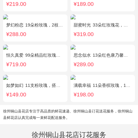
¥219.00
¥189.00
梦幻粉恋
19朵粉玫瑰，2枝白色香水百合、尤加利叶搭配
甜蜜时光
33朵红玫瑰花，外围相思梅配花，黑色饰条环绕
¥288.00
¥319.00
恒久真爱
99朵精品红玫瑰，粉色相思梅丰满围边，搭配皇冠、黑色缎带装饰
思念似水
13朵红色康乃馨，5朵粉玫瑰，粉色洋桔梗、红豆、尤加利搭配
¥719.00
¥289.00
如梦如幻
11支粉玫瑰，搭配红豆点缀。
满载幸福
11朵香槟玫瑰，1支白色多头香水百合，搭配桔梗、黄莺。
¥149.00
¥198.00
徐州铜山县花店专注于高品质的鲜花速递、徐州铜山县订花送花服务，徐州铜山
县鲜花店认真完成每一束鲜花配送服务。
徐州铜山县花店订花服务