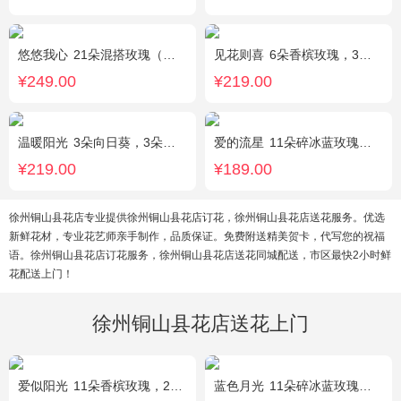
悠悠我心
21朵混搭玫瑰（粉玫瑰+紫玫瑰），绿叶搭配
见花则喜
6朵香槟玫瑰，3朵向日葵，桔梗、绿叶搭配
¥249.00
¥219.00
温暖阳光
3朵向日葵，3朵香槟玫瑰，1枝多头白百合，配花、配草搭配
爱的流星
11朵碎冰蓝玫瑰，尤加利绿叶搭配
¥219.00
¥189.00
徐州铜山县花店专业提供徐州铜山县花店订花，徐州铜山县花店送花服务。优选
新鲜花材，专业花艺师亲手制作，品质保证。免费附送精美贺卡，代写您的祝福
语。徐州铜山县花店订花服务，徐州铜山县花店送花同城配送，市区最快2小时鲜
花配送上门！
徐州铜山县花店送花上门
爱似阳光
11朵香槟玫瑰，2朵向日葵，桔梗、配花、绿叶搭配
蓝色月光
11朵碎冰蓝玫瑰，满天星搭配