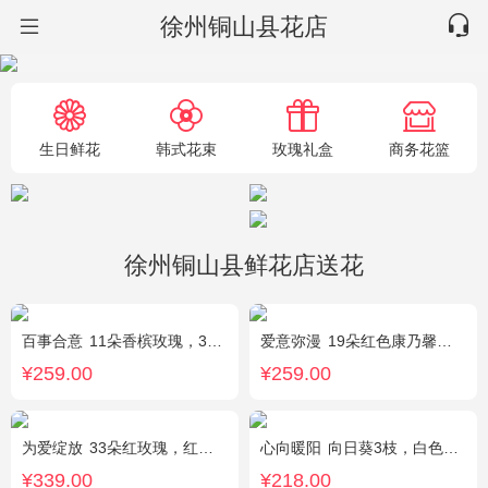
徐州铜山县花店
生日鲜花
韩式花束
玫瑰礼盒
商务花篮
徐州铜山县鲜花店送花
百事合意
11朵香槟玫瑰，3枝多头白百合，黄莺搭配
爱意弥漫
19朵红色康乃馨粉，2枝多头粉百合，黄莺、石竹梅搭配
¥259.00
¥259.00
为爱绽放
33朵红玫瑰，红豆、尤加利绿叶搭配
心向暖阳
向日葵3枝，白色洋桔梗0.5扎，绿色小雏菊2枝，雪柳0.1扎
¥339.00
¥218.00