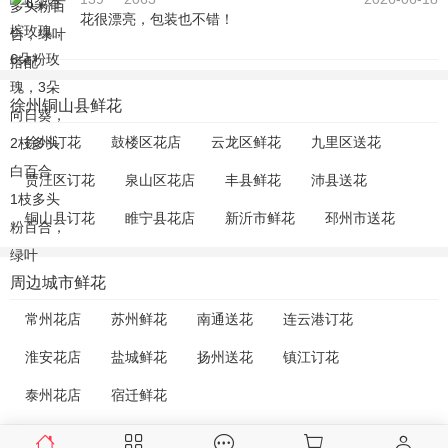
花很漂亮，包装也不错！
徐州铜山县鲜花
徐州订花
鼓楼区花店
云龙区鲜花
九里区送花
贾汪区订花
泉山区花店
丰县鲜花
沛县送花
铜山县订花
睢宁县花店
新沂市鲜花
邳州市送花
周边城市鲜花
常州花店
苏州鲜花
南通送花
连云港订花
淮安花店
盐城鲜花
扬州送花
镇江订花
泰州花店
宿迁鲜花