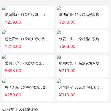
爱如倾心
11朵红玫瑰，白色满天星间插，一条灯带，一对小熊、黄莺或尤加利叶搭配
满满的爱
19朵精品粉玫瑰，搭配适量紫色勿忘我间插。
¥219.00
¥248.00
粉色回忆
11朵戴安娜粉玫瑰，尤加利间插，丰满搭配绿叶
臻爱一生
99朵精品红玫瑰
¥218.00
¥669.00
爱的守护
52枝香槟玫瑰，外围桔梗
明媚时光
19朵戴安娜粉玫瑰，尤加利丰满间插，粉色满天星点缀
¥398.00
¥219.00
恩情无限
6朵香槟玫瑰，2枝向日葵，蓝色绣球，绿色桔梗、绿叶搭配
爱的约定
33朵混搭玫瑰（粉戴安娜，香槟玫瑰，红玫瑰），相思梅、绿叶搭配
¥259.00
¥319.00
烟台莱山区鲜花评论