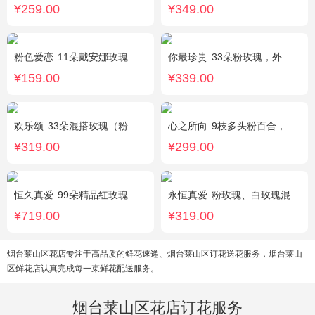
¥259.00
¥349.00
粉色爱恋
11朵戴安娜玫瑰，满天星、绿叶搭配
你最珍贵
33朵粉玫瑰，外围满天星
¥159.00
¥339.00
欢乐颂
33朵混搭玫瑰（粉玫瑰+香槟玫瑰），白色满天星环绕
心之所向
9枝多头粉百合，桔梗，尤加利搭配
¥319.00
¥299.00
恒久真爱
99朵精品红玫瑰，粉色相思梅丰满围边，搭配皇冠、黑色缎带装饰
永恒真爱
粉玫瑰、白玫瑰混搭，共33朵，桔梗、尤加利搭配
¥719.00
¥319.00
烟台莱山区花店专注于高品质的鲜花速递、烟台莱山区订花送花服务，烟台莱山
区鲜花店认真完成每一束鲜花配送服务。
烟台莱山区花店订花服务