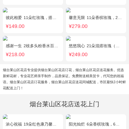
彼此相爱
11朵红玫瑰，搭配适量满天星、叶上黄金。
馨意无限
11朵香槟玫瑰，2枝多头白色百合，白色洋桔梗、绿叶
¥149.00
¥279.00
感谢一生
2枝多头粉香水百合，11枝粉康乃馨，满天星+绿叶适量。
悠悠我心
21朵混搭玫瑰（粉玫瑰+紫玫瑰），绿叶搭配
¥218.00
¥249.00
烟台莱山区花店专业提供烟台莱山区花店订花，烟台莱山区花店送花服务。优选
新鲜花材，专业花艺师亲手制作，品质保证。免费附送精美贺卡，代写您的祝福
语。烟台莱山区花店订花服务，烟台莱山区花店送花同城配送，市区最快2小时鲜
花配送上门！
烟台莱山区花店送花上门
浓心祝福
19朵红色康乃馨，2支多头粉百合，绿叶搭配
阳光灿烂
6朵香槟玫瑰，6朵粉玫瑰，3朵向日葵，2枝多头白百合，1枝多头粉百合，绿叶