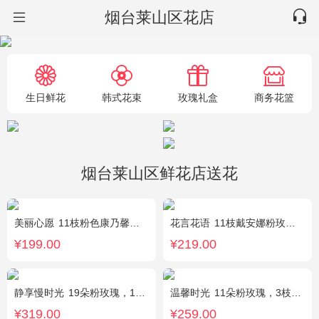
烟台莱山区花店
生日鲜花
韩式花束
玫瑰礼盒
商务花篮
烟台莱山区鲜花店送花
美丽心愿
11枝粉色康乃馨，2枝白色多头香水百合，搭配黄莺满天星
花言花语
11枝戴安娜粉玫瑰，2枝多头白百合，白色相思梅、栀子叶搭配
¥199.00
¥219.00
静享慢时光
19朵粉玫瑰，1枝粉色绣球，粉色洋桔梗、白色乒乓菊、尤加利搭配
温馨时光
11朵粉玫瑰，3枝多头粉百合，黄莺搭配
¥319.00
¥259.00