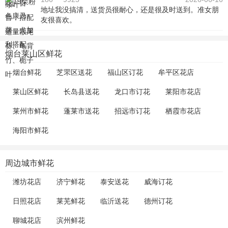
地址我没搞清，送货员很耐心，还是很及时送到。准女朋
友很喜欢。
烟台莱山区鲜花
烟台鲜花
芝罘区送花
福山区订花
牟平区花店
莱山区鲜花
长岛县送花
龙口市订花
莱阳市花店
莱州市鲜花
蓬莱市送花
招远市订花
栖霞市花店
海阳市鲜花
周边城市鲜花
潍坊花店
济宁鲜花
泰安送花
威海订花
日照花店
莱芜鲜花
临沂送花
德州订花
聊城花店
滨州鲜花