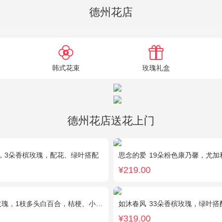
德州花店
韩式花束
玫瑰礼盒
德州花店送花上门
，3朵香槟玫瑰，配花、绿叶搭配
思念的爱
19朵粉色康乃馨，尤加
¥219.00
瑰，1枝多头白百合，桔梗、小花、绿叶搭配
如沐春风
33朵香槟玫瑰，绿叶搭
¥319.00