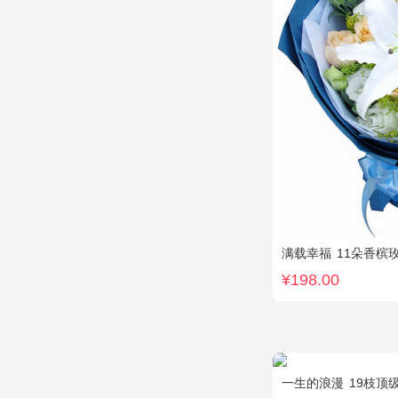
满载幸福
11朵香槟玫瑰
¥198.00
一生的浪漫
19枝顶级