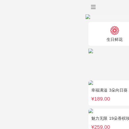
生日鲜花
幸福满溢
3朵向日葵
¥189.00
魅力无限
19朵香槟玫
¥259.00