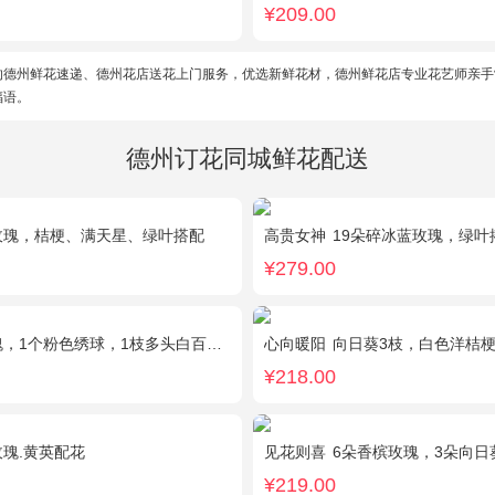
¥209.00
的德州鲜花速递、德州花店送花上门服务，优选新鲜花材，德州鲜花店专业花艺师亲手
福语。
德州订花同城鲜花配送
玫瑰，桔梗、满天星、绿叶搭配
高贵女神
19朵碎冰蓝玫瑰，绿叶
¥279.00
个粉色绣球，1枝多头白百合，桔梗、满天星、绿叶搭配
心向暖阳
向日葵3枝，白色洋桔梗0.5扎，绿
¥218.00
玫瑰.黄英配花
见花则喜
6朵香槟玫瑰，3朵向
¥219.00