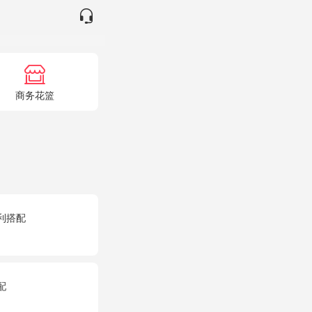
商务花篮
利搭配
配