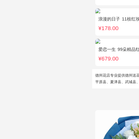
浪漫的日子
11枝红
¥178.00
爱恋一生
99朵精品
¥679.00
德州花店专业提供德州送
平原县、夏津县、武城县