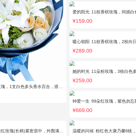
爱的阳光
11枝香槟玫瑰，间插白色满天
¥159.00
暖心朝阳
11枝香槟玫瑰，2枝向日葵，多头黄玫
¥289.00
她的时光
11朵粉玫瑰，3枝白色
¥259.00
，1支白色多头香水百合，搭配桔梗、黄莺。
钟爱一生
99朵红玫瑰，紫色勿忘
¥669.00
红玫瑰(长柄)紧密居中，外围满天星丰满环绕。
温暖的问候
粉红色大康乃馨8枝，粉色玫瑰6枝，