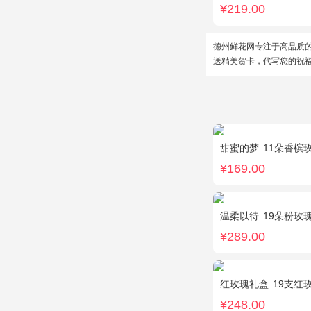
¥219.00
德州鲜花网专注于高品质
送精美贺卡，代写您的祝
甜蜜的梦
11朵香槟
¥169.00
温柔以待
19朵粉玫瑰，1
¥289.00
红玫瑰礼盒
19支红
¥248.00