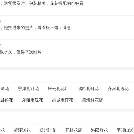
，送货很及时，包装精美，花花搭配的也好看
6
，她拍过来的照片，看着很不错，满意
9
很水灵，值得下次回购
县送花
宁津县订花
庆云县花店
临邑县鲜花
齐河县送花
城县鲜花
乐陵市送花
禹城市订花
德州鲜花店
鲜花
荷泽送花
郑州订花
开封花店
洛阳鲜花
平顶山送