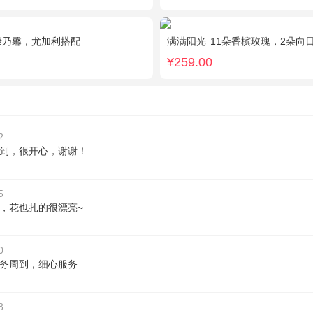
康乃馨，尤加利搭配
满满阳光
11朵香槟玫瑰，2朵向日葵，1个蓝
¥259.00
2
到，很开心，谢谢！
5
，花也扎的很漂亮~
0
务周到，细心服务
8