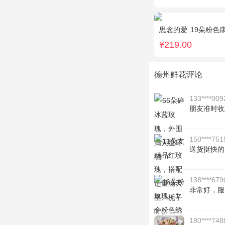
思念的爱
19朵粉色
¥219.00
德州鲜花评论
133****009
朋友准时收
150****751
送货挺快的
138****679
非常好，服
180****748