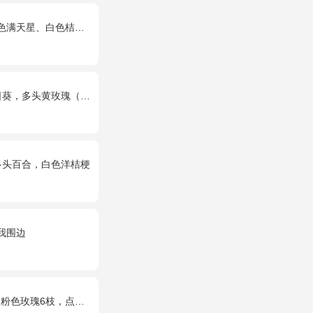
星、白色桔梗、尤加利叶
瑰（或类似配材替换）、桔梗搭配
多头百合，白色洋桔梗
我围边
点缀适量黄莺、深山樱和绿叶。