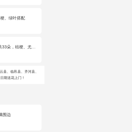
桔梗、绿叶搭配
朵，桔梗、尤加利搭配
云县、临邑县、齐河县、
定日期送花上门！
满围边