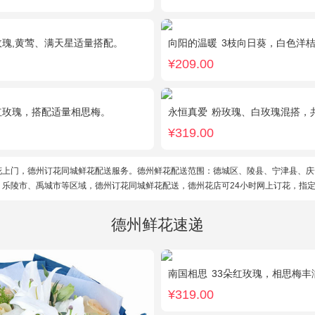
玫瑰,黄莺、满天星适量搭配。
向阳的温暖
3枝向日葵，白色洋
¥209.00
红玫瑰，搭配适量相思梅。
永恒真爱
粉玫瑰、白玫瑰混搭，共33
¥319.00
花上门，德州订花同城鲜花配送服务。德州鲜花配送范围：德城区、陵县、宁津县、庆
、乐陵市、禹城市等区域，德州订花同城鲜花配送，德州花店可24小时网上订花，指
德州鲜花速递
南国相思
33朵红玫瑰，相思梅丰
¥319.00