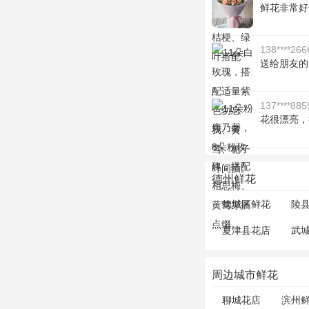
鲜花非常好
138****266
送给朋友的
137****885
花很漂亮，
德州鲜花
德城区鲜花
陵
夏津县花店
武
周边城市鲜花
聊城花店
滨州