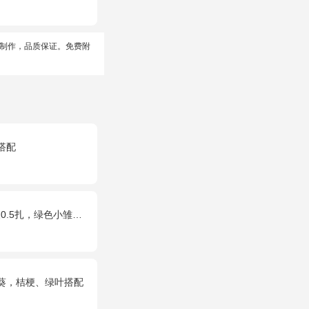
制作，品质保证。免费附
搭配
色小雏菊2枝，雪柳0.1扎
日葵，桔梗、绿叶搭配