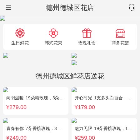
德州德城区花店
生日鲜花
韩式花束
玫瑰礼盒
商务花篮
德州德城区鲜花店送花
向阳温暖
19朵粉玫瑰，3朵向日葵，绿叶搭配
开心时光
1支多头白百合，3朵粉玫瑰，4朵康乃馨，桔梗、满天星、绿叶混搭
¥279.00
¥179.00
青春有你
7朵香槟玫瑰，3朵向日葵，一个绣球，桔梗、配花、配草搭配
魅力无限
19朵香槟玫瑰，1枝多头白百合，桔梗、小花、绿叶搭配
¥249.00
¥259.00