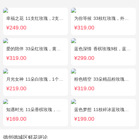
幸福之花
11支红玫瑰，2支多头白香水百合，配草
为你等候
33枝红玫瑰，外围满天星和黄莺，随机赠送两只公仔
¥249.00
¥319.00
爱的陪伴
33朵红玫瑰，黄莺间插点缀，白色满天星外围点缀搭配
蓝色深情
香槟玫瑰9枝，蓝绣球1枝，向日葵3枝，白色洋桔梗、大叶尤加利搭配
¥319.00
¥299.00
月光女神
11朵白玫瑰，1个蓝色绣球，桔梗搭配
粉色晴空
33朵精品粉玫瑰，外围搭配石竹梅围绕。
¥219.00
¥319.00
知遇时光
11朵香槟玫瑰，白桔梗、尤加利、满天星间插
蓝色梦想
11枝碎冰蓝玫瑰，洋甘菊和尤加利叶适量搭配
¥169.00
¥199.00
德州德城区鲜花评论