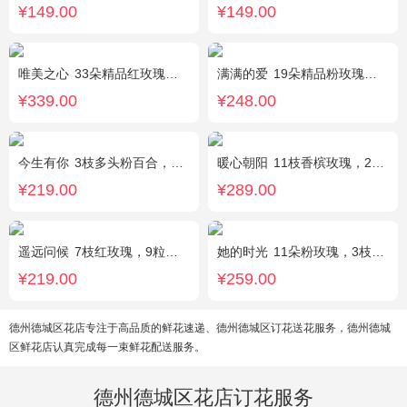
¥149.00
¥149.00
唯美之心
33朵精品红玫瑰，搭配适量相思梅。
满满的爱
19朵精品粉玫瑰，搭配适量紫色勿忘我间插。
¥339.00
¥248.00
今生有你
3枝多头粉百合，5枝红玫瑰，点缀情人草叶材作成精美的 花瓶花插
暖心朝阳
11枝香槟玫瑰，2枝向日葵，多头黄玫瑰（或类似配材替换）、桔梗搭配
¥219.00
¥289.00
遥远问候
7枝红玫瑰，9粒巧克力，2只可爱小熊，满天星、绿叶周围点缀；巧克力选择高端品牌（德芙、金莎、费列罗等），具体以当地市场为准，小熊以实物为准。
她的时光
11朵粉玫瑰，3枝白色多头百合，白色洋桔梗
¥219.00
¥259.00
德州德城区花店专注于高品质的鲜花速递、德州德城区订花送花服务，德州德城
区鲜花店认真完成每一束鲜花配送服务。
德州德城区花店订花服务