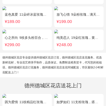
蓝色真爱
11朵碎冰蓝玫瑰，尤加利绿叶搭配
放飞心情
9朵粉玫瑰，满天星、栀子叶适量
¥189.00
¥199.00
心之所向
9枝多头粉百合，桔梗，尤加利搭配
纯美恋人
19朵红玫瑰，黄莺、满天星、绿叶适量点缀
¥299.00
¥248.00
德州德城区花店专业提供德州德城区花店订花，德州德城区花店送花服务。优选
新鲜花材，专业花艺师亲手制作，品质保证。免费附送精美贺卡，代写您的祝福
语。德州德城区花店订花服务，德州德城区花店送花同城配送，市区最快2小时鲜
花配送上门！
德州德城区花店送花上门
因为爱情
11枝精品红玫瑰，黄英丰满。
如梦如幻
11支粉玫瑰，搭配红豆点缀。