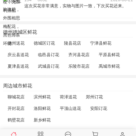
这次买花非常满意，实物与图片一致，下次买花还来。
德州德城区鲜花
德州送花
德城区订花
陵县花店
宁津县鲜花
庆云县送花
临邑县订花
齐河县花店
平原县鲜花
夏津县送花
武城县订花
乐陵市花店
禹城市鲜花
周边城市鲜花
聊城花店
滨州鲜花
荷泽送花
郑州订花
开封花店
洛阳鲜花
平顶山送花
安阳订花
鹤壁花店
新乡鲜花