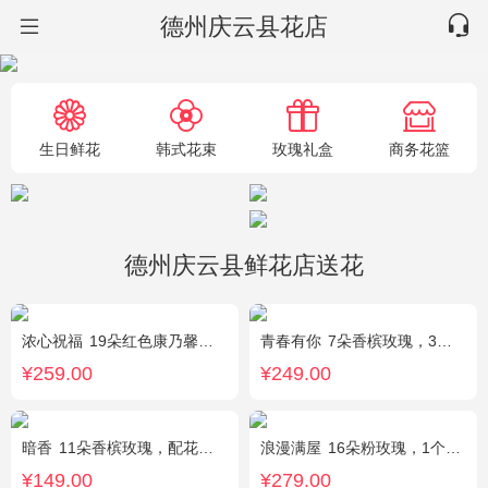
德州庆云县花店
生日鲜花
韩式花束
玫瑰礼盒
商务花篮
德州庆云县鲜花店送花
浓心祝福
19朵红色康乃馨，2支多头粉百合，绿叶搭配
青春有你
7朵香槟玫瑰，3朵向日葵，一个绣球，桔梗、配花、配草搭配
¥259.00
¥249.00
暗香
11朵香槟玫瑰，配花、绿叶搭配
浪漫满屋
16朵粉玫瑰，1个粉色绣球，3个乒乓菊，桔梗、绿叶搭配
¥149.00
¥279.00