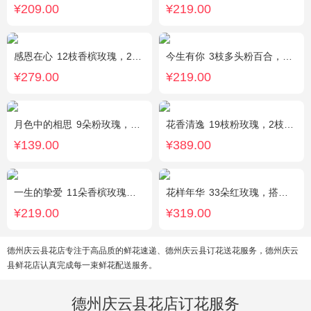
¥209.00
¥219.00
感恩在心
12枝香槟玫瑰，2枝向日葵，搭配白色满天星、尤加利叶
今生有你
3枝多头粉百合，5枝红玫瑰，点缀情人草叶材作成精美的 花瓶花插
¥279.00
¥219.00
月色中的相思
9朵粉玫瑰，配满天星，绿叶
花香清逸
19枝粉玫瑰，2枝粉色乒乓菊，1枝粉色绣球，银叶菊，粉色满天星，绿叶搭配
¥139.00
¥389.00
一生的挚爱
11朵香槟玫瑰，搭配适量叶上黄金，随机赠送一个小熊。
花样年华
33朵红玫瑰，搭配适量石竹梅外围。
¥219.00
¥319.00
德州庆云县花店专注于高品质的鲜花速递、德州庆云县订花送花服务，德州庆云
县鲜花店认真完成每一束鲜花配送服务。
德州庆云县花店订花服务