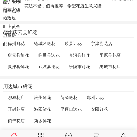
花还不错，值得推荐，希望花店生意兴隆
德州庆云县鲜花
德州鲜花
德城区送花
陵县订花
宁津县花店
庆云县鲜花
临邑县送花
齐河县订花
平原县花店
夏津县鲜花
武城县送花
乐陵市订花
禹城市花店
周边城市鲜花
聊城花店
滨州鲜花
荷泽送花
郑州订花
开封花店
洛阳鲜花
平顶山送花
安阳订花
鹤壁花店
新乡鲜花