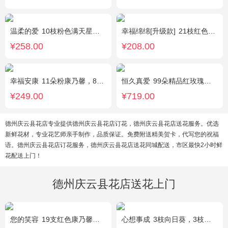
温柔的爱
10枝粉色满天星，1条灯带
幸福绵绵[升级款]
21枝红色康乃馨，加拿大黄莺，满天星间插丰满
¥258.00
¥208.00
幸福安康
11朵粉康乃馨，8朵粉玫瑰，搭配相思梅、黄莺穿插点缀。
恒久真爱
99朵精品红玫瑰，粉色相思梅丰满围边，搭配皇冠、黑色缎带装饰
¥249.00
¥719.00
德州庆云县花店专业提供德州庆云县花店订花，德州庆云县花店送花服务。优选
新鲜花材，专业花艺师亲手制作，品质保证。免费附送精美贺卡，代写您的祝福
语。德州庆云县花店订花服务，德州庆云县花店送花同城配送，市区最快2小时鲜
花配送上门！
德州庆云县花店送花上门
您的笑容
19支红色康乃馨，搭配适量石竹。
心想事成
3枝向日葵，3枝香槟玫瑰，搭配桔梗、尤加利叶