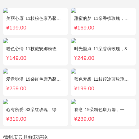
美丽心愿
11枝粉色康乃馨，2枝白色多头香水百合，搭配黄莺满天星
甜蜜的梦
11朵香槟玫瑰，桔梗、满天星、绿叶搭配
¥199.00
¥169.00
粉色心情
11枝戴安娜粉玫瑰，满天星，绿叶搭配
时光慢点
11朵香槟玫瑰，3朵向日葵，1个蓝色绣球，桔梗、绿叶搭配
¥149.00
¥249.00
爱意弥漫
19朵红色康乃馨粉，2枝多头粉百合，黄莺、石竹梅搭配
蓝色梦想
11枝碎冰蓝玫瑰，洋甘菊和尤加利叶适量搭配
¥259.00
¥199.00
心有所爱
33朵红玫瑰，绿叶搭配
眷念
19朵粉色康乃馨，一条灯带，满天星、绿叶搭配
¥319.00
¥239.00
德州庆云县鲜花评论