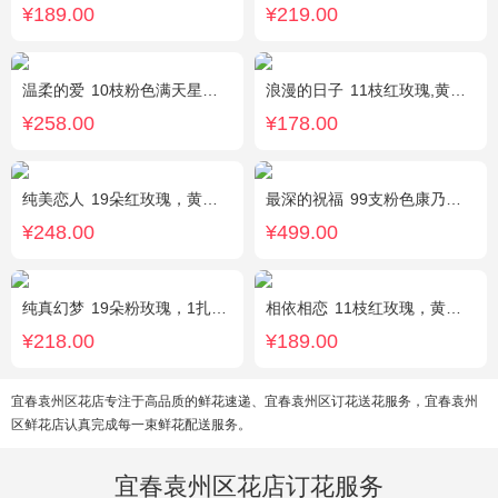
¥189.00
¥219.00
温柔的爱
10枝粉色满天星，1条灯带
浪漫的日子
11枝红玫瑰,黄莺、满天星适量搭配。
¥258.00
¥178.00
纯美恋人
19朵红玫瑰，黄莺、满天星、绿叶适量点缀
最深的祝福
99支粉色康乃馨，搭配绿叶、黄莺。
¥248.00
¥499.00
纯真幻梦
19朵粉玫瑰，1扎满天星间插丰满
相依相恋
11枝红玫瑰，黄莺、满天星适量点缀，另加2只可爱小熊公仔。(小熊以实物为准)
¥218.00
¥189.00
宜春袁州区花店专注于高品质的鲜花速递、宜春袁州区订花送花服务，宜春袁州
区鲜花店认真完成每一束鲜花配送服务。
宜春袁州区花店订花服务