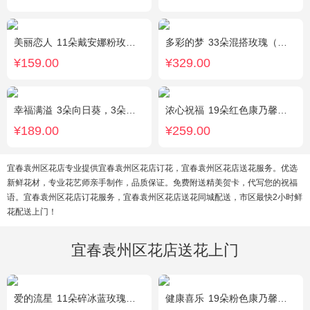
美丽恋人
11朵戴安娜粉玫瑰，粉色满天星、尤加利绿叶搭配
多彩的梦
33朵混搭玫瑰（香槟玫瑰+粉玫瑰+白玫瑰），配花、绿叶搭配
¥159.00
¥329.00
幸福满溢
3朵向日葵，3朵香槟玫瑰，配花、绿叶搭配
浓心祝福
19朵红色康乃馨，2支多头粉百合，绿叶搭配
¥189.00
¥259.00
宜春袁州区花店专业提供宜春袁州区花店订花，宜春袁州区花店送花服务。优选
新鲜花材，专业花艺师亲手制作，品质保证。免费附送精美贺卡，代写您的祝福
语。宜春袁州区花店订花服务，宜春袁州区花店送花同城配送，市区最快2小时鲜
花配送上门！
宜春袁州区花店送花上门
爱的流星
11朵碎冰蓝玫瑰，尤加利绿叶搭配
健康喜乐
19朵粉色康乃馨，满天星、绿叶搭配