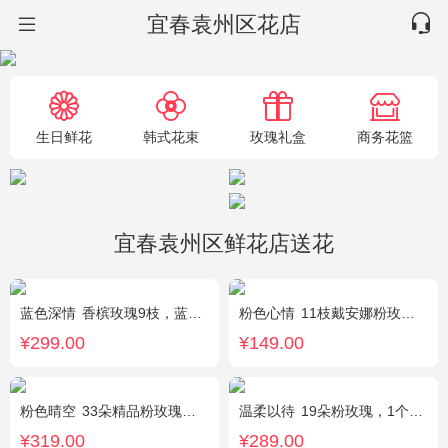
宜春袁州区花店
生日鲜花
韩式花束
玫瑰礼盒
商务花篮
宜春袁州区鲜花店送花
蓝色深情
香槟玫瑰9枝，蓝绣球1枝，向日葵3枝，白色洋桔梗、大叶尤加利搭配
粉色心情
11枝戴安娜粉玫瑰，满天星，绿叶搭配
¥299.00
¥149.00
粉色晴空
33朵精品粉玫瑰，外围搭配石竹梅围绕。
温柔以待
19朵粉玫瑰，1个粉色绣球，1枝多头白百合，桔梗、满天星、绿叶搭配
¥319.00
¥289.00