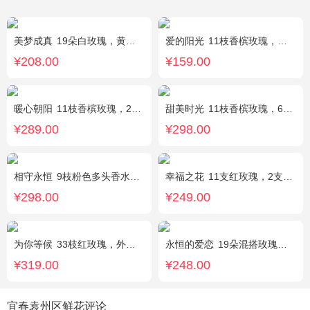
美梦成真
19朵白玫瑰，黄莺绿叶边围
爱的阳光
11枝香槟玫瑰，间插白色满天星、白色桔梗、尤加利叶
¥208.00
¥159.00
暖心朝阳
11枝香槟玫瑰，2枝向日葵，多头黄玫瑰（或类似配材替换）、桔梗搭配
甜美时光
11枝香槟玫瑰，6枝多头白百合，搭配适量尤加利叶装饰
¥289.00
¥298.00
相守永恒
9枝粉色多头香水百合，黄莺点缀，搭配剑叶。
幸福之花
11支红玫瑰，2支多头白香水百合，配草
¥298.00
¥249.00
为你等候
33枝红玫瑰，外围满天星和黄莺，随机赠送两只公仔
永恒的爱恋
19朵混搭玫瑰（粉色、香槟色、白色），2个小熊，黄莺、满天星点缀
¥319.00
¥248.00
宜春袁州区鲜花评论