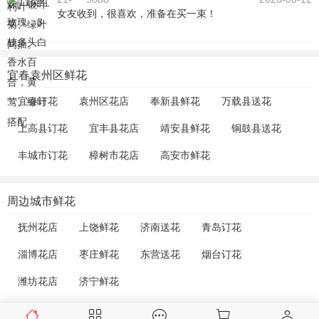
女友收到，很喜欢，准备在买一束！
宜春袁州区鲜花
宜春订花
袁州区花店
奉新县鲜花
万载县送花
上高县订花
宜丰县花店
靖安县鲜花
铜鼓县送花
丰城市订花
樟树市花店
高安市鲜花
周边城市鲜花
抚州花店
上饶鲜花
济南送花
青岛订花
淄博花店
枣庄鲜花
东营送花
烟台订花
潍坊花店
济宁鲜花