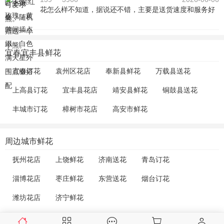
花怎么样不知道，据说还不错，主要是送货速度和服务好
宜春宜丰县鲜花
宜春订花
袁州区花店
奉新县鲜花
万载县送花
上高县订花
宜丰县花店
靖安县鲜花
铜鼓县送花
丰城市订花
樟树市花店
高安市鲜花
周边城市鲜花
抚州花店
上饶鲜花
济南送花
青岛订花
淄博花店
枣庄鲜花
东营送花
烟台订花
潍坊花店
济宁鲜花