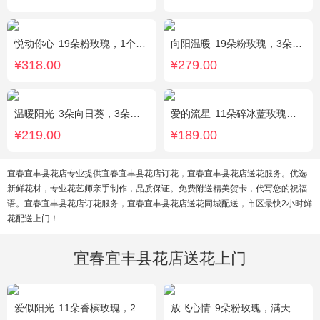
悦动你心
19朵粉玫瑰，1个粉色绣球，2个白色乒乓菊，粉色桔梗、尤加利间插丰满
向阳温暖
19朵粉玫瑰，3朵向日葵，绿叶搭配
¥318.00
¥279.00
温暖阳光
3朵向日葵，3朵香槟玫瑰，1枝多头白百合，配花、配草搭配
爱的流星
11朵碎冰蓝玫瑰，尤加利绿叶搭配
¥219.00
¥189.00
宜春宜丰县花店专业提供宜春宜丰县花店订花，宜春宜丰县花店送花服务。优选
新鲜花材，专业花艺师亲手制作，品质保证。免费附送精美贺卡，代写您的祝福
语。宜春宜丰县花店订花服务，宜春宜丰县花店送花同城配送，市区最快2小时鲜
花配送上门！
宜春宜丰县花店送花上门
爱似阳光
11朵香槟玫瑰，2朵向日葵，桔梗、配花、绿叶搭配
放飞心情
9朵粉玫瑰，满天星、栀子叶适量