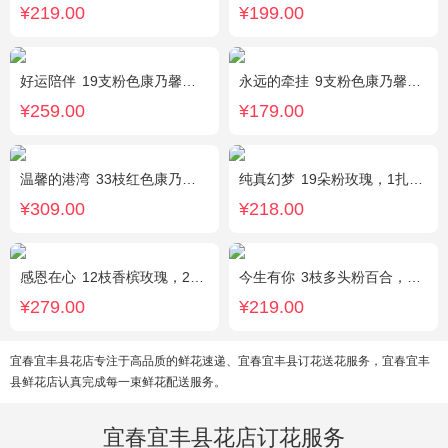
¥219.00
¥199.00
好运陪伴
19支粉色康乃馨，3支多头香水百合，搭配满天星、黄莺装饰。
永远的牵挂
9支粉色康乃馨，1支多头白百合，搭配黄莺、满天星。
¥259.00
¥179.00
温馨的港湾
33枝红色康乃馨，3枝白色多头香水百合，绿叶，满天星搭配丰满。
纯真幻梦
19朵粉玫瑰，1扎满天星间插丰满
¥309.00
¥218.00
感恩在心
12枝香槟玫瑰，2枝向日葵，搭配白色满天星、尤加利叶
今生有你
3枝多头粉百合，5枝红玫瑰，点缀情人草叶材作成精美的 花瓶花插
¥279.00
¥219.00
宜春宜丰县花店专注于高品质的鲜花速递、宜春宜丰县订花送花服务，宜春宜丰
县鲜花店认真完成每一束鲜花配送服务。
宜春宜丰县花店订花服务