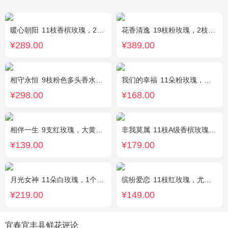
暖心朝阳
11枝香槟玫瑰，2枝向日葵，多头黄玫瑰（或类似配材替换）、桔梗搭配
花香清逸
19枝粉玫瑰，2枝粉色乒乓菊，1枝粉色绣球，银叶菊，粉色满天星，绿叶搭配
¥289.00
¥389.00
相守永恒
9枝粉色多头香水百合，黄莺点缀，搭配剑叶。
我们的幸福
11朵粉玫瑰，银叶菊，尤加利搭配
¥298.00
¥168.00
相伴一生
9支红玫瑰，大黄莺.满天星搭配。
非我莫属
11枝A级香槟玫瑰，间插黄英、满天星，另加2只可爱小熊公仔（小熊以实物为准）。
¥139.00
¥179.00
月光女神
11朵白玫瑰，1个蓝色绣球，桔梗搭配
缤纷爱恋
11枝红玫瑰，尤加利叶搭配
¥219.00
¥149.00
宜春宜丰县鲜花评论