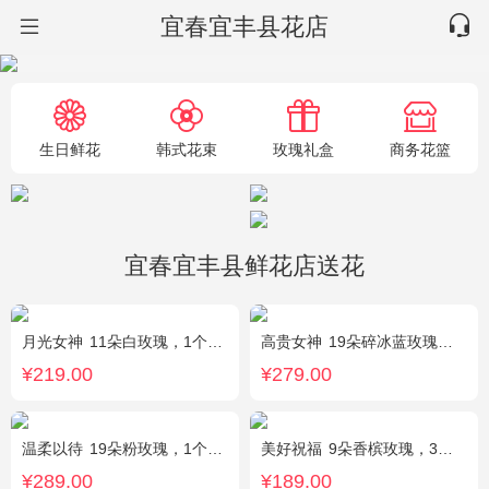
宜春宜丰县花店
生日鲜花
韩式花束
玫瑰礼盒
商务花篮
宜春宜丰县鲜花店送花
月光女神
11朵白玫瑰，1个蓝色绣球，桔梗搭配
高贵女神
19朵碎冰蓝玫瑰，绿叶搭配
¥219.00
¥279.00
温柔以待
19朵粉玫瑰，1个粉色绣球，1枝多头白百合，桔梗、满天星、绿叶搭配
美好祝福
9朵香槟玫瑰，3朵向日葵，桔梗、配花、配草搭配
¥289.00
¥189.00