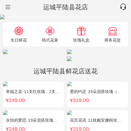
运城平陆县花店
生日鲜花
韩式花束
玫瑰礼盒
商务花篮
运城平陆县鲜花店送花
幸福之花
11支红玫瑰，2支多头白香水百合，配草
爱的约定
33朵混搭玫瑰（粉戴安娜，香槟玫瑰，红玫瑰），相思梅、绿叶搭配
¥249.00
¥319.00
永恒的爱恋
19朵混搭玫瑰（粉色、香槟色、白色），2个小熊，黄莺、满天星点缀
花言花语
11枝戴安娜粉玫瑰，2枝多头白百合，白色相思梅、栀子叶搭配
¥248.00
¥219.00