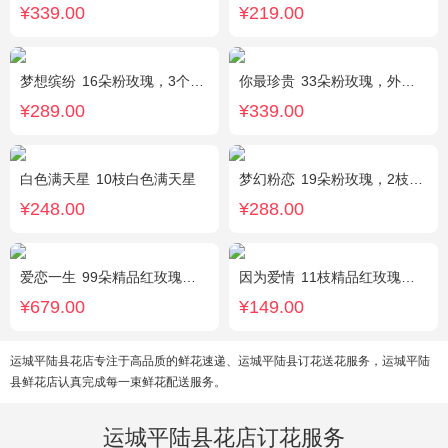
¥339.00
¥219.00
梦想缤纷
16朵粉玫瑰，3个白色乒乓菊，一个紫色绣球，紫色桔梗、绿叶搭配
你最珍贵
33朵粉玫瑰，外围满天星
¥289.00
¥339.00
白色满天星
10枝白色满天星
梦幻粉恋
19朵粉玫瑰，2枝白色香水百合、尤加利叶搭配
¥248.00
¥288.00
爱恋一生
99朵精品红玫瑰，搭配适量相思梅。
因为爱情
11枝精品红玫瑰，黄英丰满。
¥679.00
¥149.00
运城平陆县花店专注于高品质的鲜花速递、运城平陆县订花送花服务，运城平陆
县鲜花店认真完成每一束鲜花配送服务。
运城平陆县花店订花服务