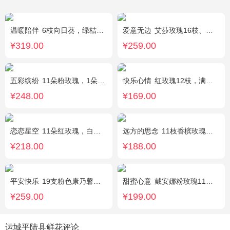
温暖陪伴
6枝向日葵，绿桔梗丰满，栀子叶搭配
爱意无边
艾莎玫瑰16枝、白色洋桔梗5枝、尤加利10枝
¥319.00
¥259.00
五彩缤纷
11朵粉玫瑰，1朵粉绣球，白色乒乓菊，桔梗、绿叶搭配
快乐心情
红玫瑰12枝，满天星、绿叶丰满
¥248.00
¥169.00
恋恋星空
11朵红玫瑰，白色满天星丰满搭配，红豆点缀，一条灯带，搭配2只小熊
远方的思念
11枝香槟玫瑰单独包装，绿叶丰满。
¥218.00
¥188.00
平安快乐
19支粉色康乃馨，2支白色多头百合，搭配适量叶上黄金。
甜蜜心意
戴安娜粉玫瑰11枝，浅紫勿忘我、尤加利搭配
¥259.00
¥199.00
运城平陆县鲜花评论