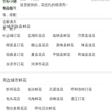
送货挺快的，花也扎的很漂亮~
运城平陆县鲜花
运城订花
盐湖区花店
临猗县鲜花
万荣县送花
闻喜县订花
稷山县花店
新绛县鲜花
绛县送花
垣曲县订花
夏县花店
平陆县鲜花
芮城县送花
永济市订花
河津市花店
周边城市鲜花
忻州花店
临汾鲜花
吕梁送花
呼和浩特订花
包头花店
乌海鲜花
赤峰送花
通辽订花
鄂尔多斯花店
呼伦贝尔鲜花