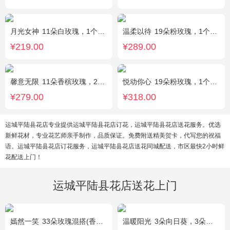
月光女神
11朵白玫瑰，1个蓝色绣球，桔梗搭配
温柔以待
19朵粉玫瑰，1个粉色绣球，1枝多头白百合，桔梗、满天星、绿叶搭配
¥219.00
¥289.00
馨意无限
11朵香槟玫瑰，2枝多头白色百合，白色洋桔梗、绿叶
悦动你心
19朵粉玫瑰，1个粉色绣球，2个白色乒乓菊，粉色桔梗、尤加利间插丰满
¥279.00
¥318.00
运城平陆县花店专业提供运城平陆县花店订花，运城平陆县花店送花服务。优选
新鲜花材，专业花艺师亲手制作，品质保证。免费附送精美贺卡，代写您的祝福
语。运城平陆县花店订花服务，运城平陆县花店送花同城配送，市区最快2小时鲜
花配送上门！
运城平陆县花店送花上门
嫣然一笑
33朵玫瑰混搭(香槟玫瑰+红玫瑰)，桔梗、配花、绿叶
温暖阳光
3朵向日葵，3朵香槟玫瑰，1枝多头白百合，配花、配草搭配