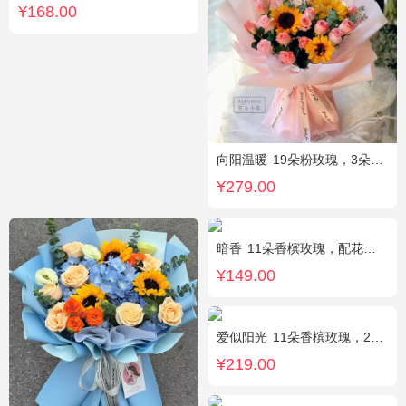
¥168.00
向阳温暖
19朵粉玫瑰，3朵向日葵，绿叶搭配
¥279.00
暗香
11朵香槟玫瑰，配花、绿叶搭配
¥149.00
爱似阳光
11朵香槟玫瑰，2朵向日葵，桔梗、配花、绿叶搭配
¥219.00