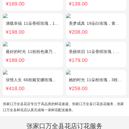
¥169.00
¥139.00
满载幸福
11朵香槟玫瑰，1支白色多头香水百合，搭配桔梗、黄莺。
美梦成真
19朵白玫瑰，黄莺绿叶边围
¥198.00
¥208.00
最好的时光
11枝粉色康乃馨，2枝粉色多头香水百合，栀子叶适量
美丽依旧
11朵香槟玫瑰，搭配石竹梅间插。
¥189.00
¥179.00
珍惜人生
66枝戴安娜玫瑰，勿忘我适量围绕。
她的时光
11朵粉玫瑰，3枝白色多头百合，白色洋桔梗
¥418.00
¥259.00
张家口万全县花店专注于高品质的鲜花速递、张家口万全县订花送花服务，张家
口万全县鲜花店认真完成每一束鲜花配送服务。
张家口万全县花店订花服务