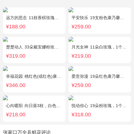
远方的思念
11枝香槟玫瑰单独包装，绿叶丰满。
平安快乐
19支粉色康乃馨，2支白色多头百合，搭配适量叶上黄金。
¥188.00
¥259.00
楚楚动人
33朵戴安娜粉玫瑰，相思梅搭配
月光女神
11朵白玫瑰，1个蓝色绣球，桔梗搭配
¥319.00
¥219.00
幸福花园
桃红色(或红色)康乃馨18枝，桃红色(或红色)玫瑰18枝，粉色康乃馨12枝，粉色多头小康乃馨9枝，点缀适量绿叶、叶上黄金等。
爱意弥漫
19朵红色康乃馨粉，2枝多头粉百合，黄莺、石竹梅搭配
¥346.00
¥259.00
心向暖阳
向日葵3枝，白色洋桔梗0.5扎，绿色小雏菊2枝，雪柳0.1扎
悦动你心
19朵粉玫瑰，1个粉色绣球，2个白色乒乓菊，粉色桔梗、尤加利间插丰满
¥218.00
¥318.00
张家口万全县鲜花评论