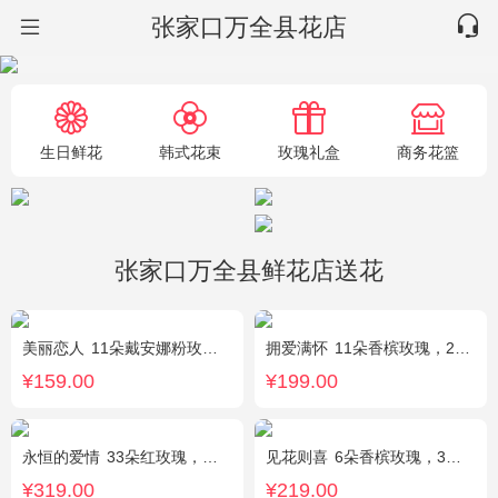
张家口万全县花店
生日鲜花
韩式花束
玫瑰礼盒
商务花篮
张家口万全县鲜花店送花
美丽恋人
11朵戴安娜粉玫瑰，粉色满天星、尤加利绿叶搭配
拥爱满怀
11朵香槟玫瑰，2支多头白百合，绿叶搭配
¥159.00
¥199.00
永恒的爱情
33朵红玫瑰，满天星、绿叶搭配
见花则喜
6朵香槟玫瑰，3朵向日葵，桔梗、绿叶搭配
¥319.00
¥219.00