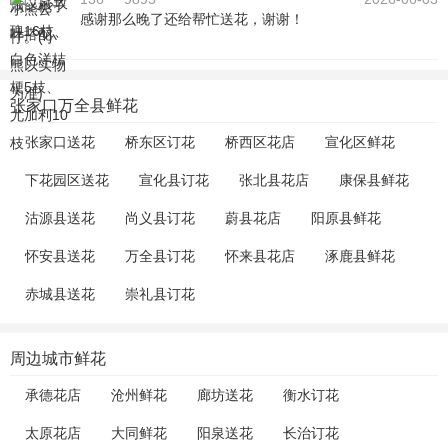
感谢那么晚了还给帮忙送花，谢谢！
张家口万全县鲜花
张家口送花
桥东区订花
桥西区花店
宣化区鲜花
下花园区送花
宣化县订花
张北县花店
康保县鲜花
沽源县送花
尚义县订花
蔚县花店
阳原县鲜花
怀安县送花
万全县订花
怀来县花店
涿鹿县鲜花
赤城县送花
崇礼县订花
周边城市鲜花
承德花店
沧州鲜花
廊坊送花
衡水订花
太原花店
大同鲜花
阳泉送花
长治订花