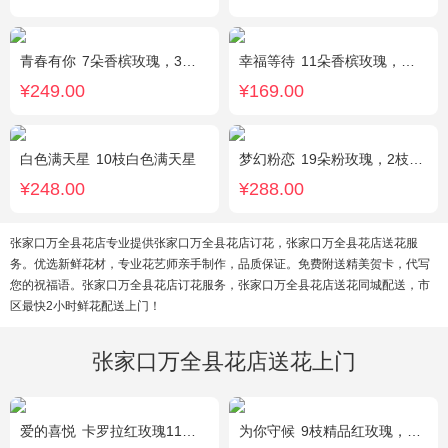
青春有你
7朵香槟玫瑰，3朵向日葵，一个绣球，桔梗、配花、配草搭配
幸福等待
11朵香槟玫瑰，桔梗、满天星、绿叶搭配
¥249.00
¥169.00
白色满天星
10枝白色满天星
梦幻粉恋
19朵粉玫瑰，2枝白色香水百合、尤加利叶搭配
¥248.00
¥288.00
张家口万全县花店专业提供张家口万全县花店订花，张家口万全县花店送花服
务。优选新鲜花材，专业花艺师亲手制作，品质保证。免费附送精美贺卡，代写
您的祝福语。张家口万全县花店订花服务，张家口万全县花店送花同城配送，市
区最快2小时鲜花配送上门！
张家口万全县花店送花上门
爱的喜悦
卡罗拉红玫瑰11枝、白色满天星、尤加利搭配
为你守候
9枝精品红玫瑰，满天星、黄莺点缀，加可爱小熊1只。(小熊以实物为准)