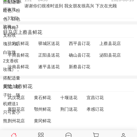
谢谢你们很准时送到 我女朋友很高兴 下次在光顾
驻马店上蔡县鲜花
驻马店鲜花
驿城区送花
西平县订花
上蔡县花店
平舆县鲜花
正阳县送花
确山县订花
泌阳县花店
汝南县鲜花
遂平县送花
新蔡县订花
周边城市鲜花
武汉花店
黄石鲜花
十堰送花
宜昌订花
襄阳花店
鄂州鲜花
荆门送花
孝感订花
荆州花店
黄冈鲜花