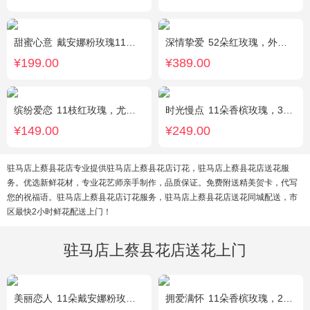
甜蜜心意
戴安娜粉玫瑰11枝，浅紫勿忘我、尤加利搭配
深情挚爱
52朵红玫瑰，外围相思梅
¥199.00
¥389.00
缤纷爱恋
11枝红玫瑰，尤加利叶搭配
时光慢点
11朵香槟玫瑰，3朵向日葵，1个蓝色绣球，桔梗、绿叶搭配
¥149.00
¥249.00
驻马店上蔡县花店专业提供驻马店上蔡县花店订花，驻马店上蔡县花店送花服
务。优选新鲜花材，专业花艺师亲手制作，品质保证。免费附送精美贺卡，代写
您的祝福语。驻马店上蔡县花店订花服务，驻马店上蔡县花店送花同城配送，市
区最快2小时鲜花配送上门！
驻马店上蔡县花店送花上门
美丽恋人
11朵戴安娜粉玫瑰，粉色满天星、尤加利绿叶搭配
拥爱满怀
11朵香槟玫瑰，2支多头白百合，绿叶搭配