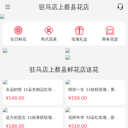
驻马店上蔡县花店
生日鲜花
韩式花束
玫瑰礼盒
商务花篮
驻马店上蔡县鲜花店送花
永远的情
11朵支精品红玫瑰，搭配适量满天星、栀子叶。
陪你一生
11枝粉玫瑰，黄莺、满天星间插。
¥149.00
¥159.00
远方的思念
11枝香槟玫瑰单独包装，绿叶丰满。
花样年华
33朵红玫瑰，搭配适量石竹梅外围。
¥188.00
¥319.00