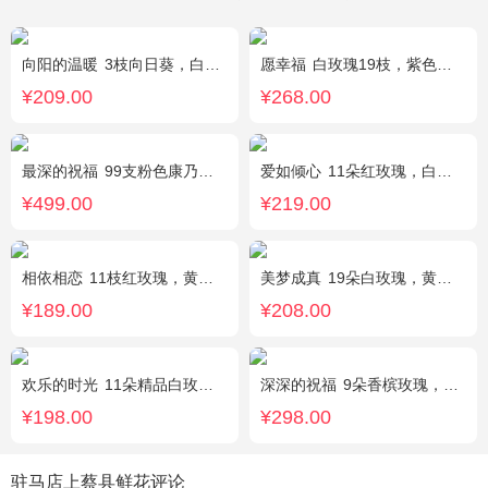
向阳的温暖
3枝向日葵，白色洋桔梗、绿叶搭配
愿幸福
白玫瑰19枝，紫色勿忘我围绕。
¥209.00
¥268.00
最深的祝福
99支粉色康乃馨，搭配绿叶、黄莺。
爱如倾心
11朵红玫瑰，白色满天星间插，一条灯带，一对小熊、黄莺或尤加利叶搭配
¥499.00
¥219.00
相依相恋
11枝红玫瑰，黄莺、满天星适量点缀，另加2只可爱小熊公仔。(小熊以实物为准)
美梦成真
19朵白玫瑰，黄莺绿叶边围
¥189.00
¥208.00
欢乐的时光
11朵精品白玫瑰，搭配适量黄莺，随机赠送1只可爱小熊。
深深的祝福
9朵香槟玫瑰，3支向日葵、香槟色桔梗、洋甘菊、尤加利
¥198.00
¥298.00
驻马店上蔡县鲜花评论