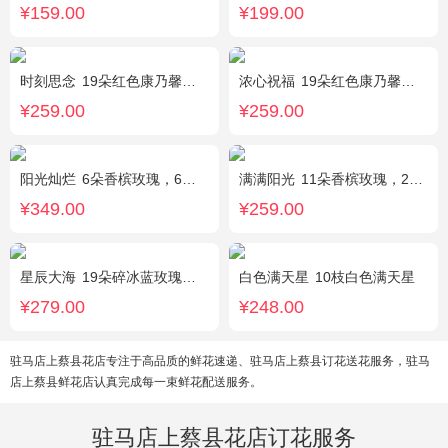
¥159.00
¥199.00
时刻思念
19朵红色康乃馨，2朵多头粉百合，满天星、绿叶搭配
浓心祝福
19朵红色康乃馨，2支多头粉百合，绿叶搭配
¥259.00
¥259.00
阳光灿烂
6朵香槟玫瑰，6朵粉玫瑰，3朵向日葵，2枝多头白百合，1枝多头粉百合，绿叶
满满阳光
11朵香槟玫瑰，2朵向日葵，1个蓝色绣球，配花、桔梗、绿叶搭配
¥349.00
¥259.00
星辰大海
19朵碎冰蓝玫瑰，尤加利绿叶搭配
白色满天星
10枝白色满天星
¥279.00
¥248.00
驻马店上蔡县花店专注于高品质的鲜花速递、驻马店上蔡县订花送花服务，驻马
店上蔡县鲜花店认真完成每一束鲜花配送服务。
驻马店上蔡县花店订花服务