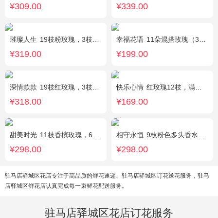
¥309.00
¥339.00
璀璨人生
19枝粉玫瑰，3枝向日葵，绿叶搭配
幸福花语
11朵混搭玫瑰（3支红玫瑰、3支粉玫瑰、3支白玫瑰、2支香槟玫瑰），搭配适量黄莺、栀子叶，随机赠送1只可爱小熊。
¥319.00
¥199.00
深情款款
19枝红玫瑰，3枝白百合，3枝粉百合，搭配满天星，绿叶等配材
快乐心情
红玫瑰12枝，满天星、绿叶丰满
¥318.00
¥169.00
甜美时光
11枝香槟玫瑰，6枝多头白百合，搭配适量尤加利叶装饰
相守永恒
9枝粉色多头香水百合，黄莺点缀，搭配剑叶。
¥298.00
¥298.00
驻马店驿城区花店专注于高品质的鲜花速递、驻马店驿城区订花送花服务，驻马
店驿城区鲜花店认真完成每一束鲜花配送服务。
驻马店驿城区花店订花服务