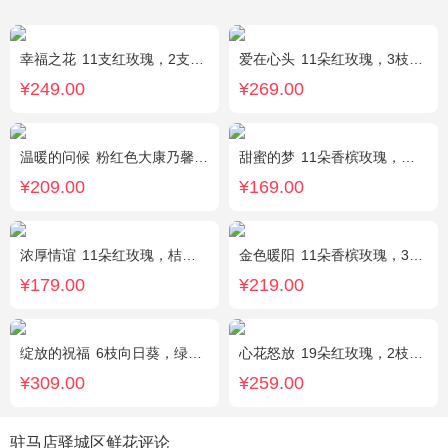
幸福之花
11支红玫瑰，2支多头白香水百合，配草
爱在心头
11朵红玫瑰，3枝多头白香水百合，黄莺、绿叶搭配
¥249.00
¥269.00
温暖的问候
粉红色大康乃馨8枝，粉色玫瑰6枝，点缀适量黄莺、深山樱和绿叶。
甜蜜的梦
11朵香槟玫瑰，桔梗、满天星、绿叶搭配
¥209.00
¥169.00
浓厚情谊
11朵红玫瑰，桔梗、红豆、绿叶搭配
金色暖阳
11朵香槟玫瑰，3朵向日葵，桔梗、满天星混搭
¥179.00
¥219.00
绽放的祝福
6枝向日葵，绿色桔梗、尤加利搭配
心花怒放
19朵红玫瑰，2枝多头粉百合，配花、黄莺搭配
¥309.00
¥259.00
驻马店驿城区鲜花评论