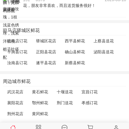
花，朋友非常喜欢，而且送货服务很好！
驻马店驿城区鲜花
驻马店订花
驿城区花店
西平县鲜花
上蔡县送花
平舆县订花
正阳县花店
确山县鲜花
泌阳县送花
汝南县订花
遂平县花店
新蔡县鲜花
周边城市鲜花
武汉花店
黄石鲜花
十堰送花
宜昌订花
襄阳花店
鄂州鲜花
荆门送花
孝感订花
荆州花店
黄冈鲜花