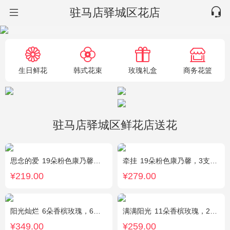
驻马店驿城区花店
生日鲜花
韩式花束
玫瑰礼盒
商务花篮
驻马店驿城区鲜花店送花
思念的爱
19朵粉色康乃馨，尤加利搭配
牵挂
19朵粉色康乃馨，3支多头粉百合，黄莺搭配
¥219.00
¥279.00
阳光灿烂
6朵香槟玫瑰，6朵粉玫瑰，3朵向日葵，2枝多头白百合，1枝多头粉百合，绿叶
满满阳光
11朵香槟玫瑰，2朵向日葵，1个蓝色绣球，配花、桔梗、绿叶搭配
¥349.00
¥259.00