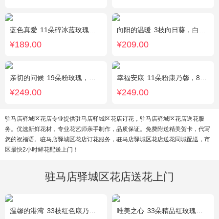
蓝色真爱
11朵碎冰蓝玫瑰，尤加利绿叶搭配
向阳的温暖
3枝向日葵，白色洋桔梗、绿叶搭配
¥189.00
¥209.00
亲切的问候
19朵粉玫瑰，叶上黄金点缀。
幸福安康
11朵粉康乃馨，8朵粉玫瑰，搭配相思梅、黄莺穿插点缀。
¥249.00
¥249.00
驻马店驿城区花店专业提供驻马店驿城区花店订花，驻马店驿城区花店送花服
务。优选新鲜花材，专业花艺师亲手制作，品质保证。免费附送精美贺卡，代写
您的祝福语。驻马店驿城区花店订花服务，驻马店驿城区花店送花同城配送，市
区最快2小时鲜花配送上门！
驻马店驿城区花店送花上门
温馨的港湾
33枝红色康乃馨，3枝白色多头香水百合，绿叶，满天星搭配丰满。
唯美之心
33朵精品红玫瑰，搭配适量相思梅。