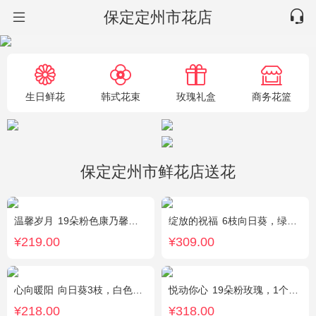
保定定州市花店
生日鲜花
韩式花束
玫瑰礼盒
商务花篮
保定定州市鲜花店送花
温馨岁月
19朵粉色康乃馨，粉色满天星搭配
绽放的祝福
6枝向日葵，绿色桔梗、尤加利搭配
¥219.00
¥309.00
心向暖阳
向日葵3枝，白色洋桔梗0.5扎，绿色小雏菊2枝，雪柳0.1扎
悦动你心
19朵粉玫瑰，1个粉色绣球，2个白色乒乓菊，粉色桔梗、尤加利间插丰满
¥218.00
¥318.00