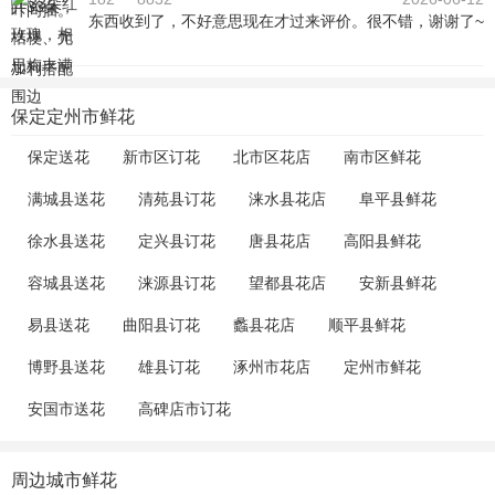
东西收到了，不好意思现在才过来评价。很不错，谢谢了~
保定定州市鲜花
保定送花
新市区订花
北市区花店
南市区鲜花
满城县送花
清苑县订花
涞水县花店
阜平县鲜花
徐水县送花
定兴县订花
唐县花店
高阳县鲜花
容城县送花
涞源县订花
望都县花店
安新县鲜花
易县送花
曲阳县订花
蠡县花店
顺平县鲜花
博野县送花
雄县订花
涿州市花店
定州市鲜花
安国市送花
高碑店市订花
周边城市鲜花