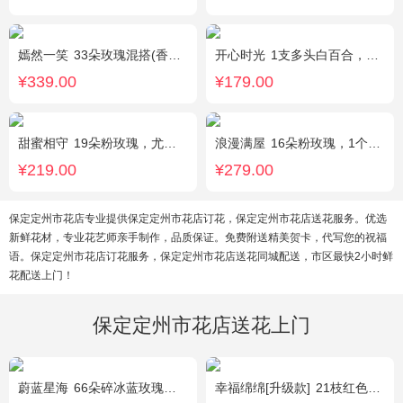
嫣然一笑
33朵玫瑰混搭(香槟玫瑰+红玫瑰)，桔梗、配花、绿叶
开心时光
1支多头白百合，3朵粉玫瑰，4朵康乃馨，桔梗、满天星、绿叶混搭
¥339.00
¥179.00
甜蜜相守
19朵粉玫瑰，尤加利、小花搭配
浪漫满屋
16朵粉玫瑰，1个粉色绣球，3个乒乓菊，桔梗、绿叶搭配
¥219.00
¥279.00
保定定州市花店专业提供保定定州市花店订花，保定定州市花店送花服务。优选
新鲜花材，专业花艺师亲手制作，品质保证。免费附送精美贺卡，代写您的祝福
语。保定定州市花店订花服务，保定定州市花店送花同城配送，市区最快2小时鲜
花配送上门！
保定定州市花店送花上门
蔚蓝星海
66朵碎冰蓝玫瑰，外围满天星环绕
幸福绵绵[升级款]
21枝红色康乃馨，加拿大黄莺，满天星间插丰满