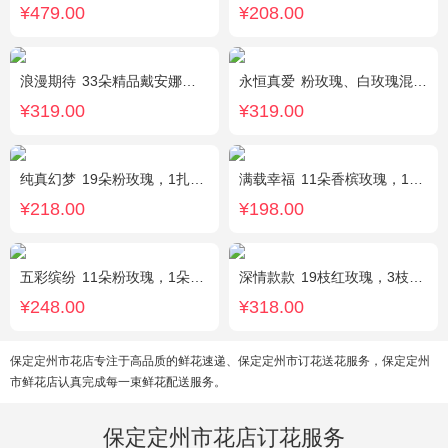
¥479.00
¥208.00
浪漫期待
33朵精品戴安娜粉玫瑰，叶上黄金适量搭配。
永恒真爱
粉玫瑰、白玫瑰混搭，共33朵，桔梗、尤加利搭配
¥319.00
¥319.00
纯真幻梦
19朵粉玫瑰，1扎满天星间插丰满
满载幸福
11朵香槟玫瑰，1支白色多头香水百合，搭配桔梗、黄莺。
¥218.00
¥198.00
五彩缤纷
11朵粉玫瑰，1朵粉绣球，白色乒乓菊，桔梗、绿叶搭配
深情款款
19枝红玫瑰，3枝白百合，3枝粉百合，搭配满天星，绿叶等配材
¥248.00
¥318.00
保定定州市花店专注于高品质的鲜花速递、保定定州市订花送花服务，保定定州
市鲜花店认真完成每一束鲜花配送服务。
保定定州市花店订花服务