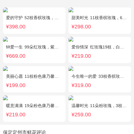
爱的守护
52枝香槟玫瑰，外围桔梗
甜美时光
11枝香槟玫瑰，6枝多头白百合，搭配适量尤加利叶装饰
¥398.00
¥298.00
钟爱一生
99朵红玫瑰，紫色勿忘我围边
爱你情深
红玫瑰19枝，白色相思梅、栀子叶搭配
¥669.00
¥219.00
美丽心愿
11枝粉色康乃馨，2枝白色多头香水百合，搭配黄莺满天星
今生唯一的爱
33枝香槟玫瑰，黄莺、满天星丰满，随机赠送2只小熊。
¥199.00
¥319.00
暖意满满
19朵粉色康乃馨，搭配相思梅、黄莺穿插点缀。
温馨时光
11朵粉玫瑰，3枝多头粉百合，黄莺搭配
¥219.00
¥259.00
保定定州市鲜花评论