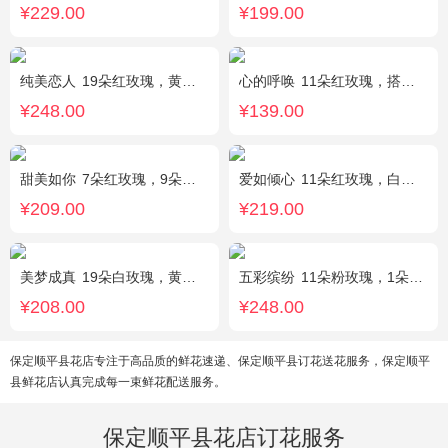
¥229.00
¥199.00
纯美恋人
19朵红玫瑰，黄莺、满天星、绿叶适量点缀
心的呼唤
11朵红玫瑰，搭配适量黄莺间插。
¥248.00
¥139.00
甜美如你
7朵红玫瑰，9朵戴安娜粉玫瑰，白色满天星丰满间插，尤加利搭配
爱如倾心
11朵红玫瑰，白色满天星间插，一条灯带，一对小熊、黄莺或尤加利叶搭配
¥209.00
¥219.00
美梦成真
19朵白玫瑰，黄莺绿叶边围
五彩缤纷
11朵粉玫瑰，1朵粉绣球，白色乒乓菊，桔梗、绿叶搭配
¥208.00
¥248.00
保定顺平县花店专注于高品质的鲜花速递、保定顺平县订花送花服务，保定顺平
县鲜花店认真完成每一束鲜花配送服务。
保定顺平县花店订花服务