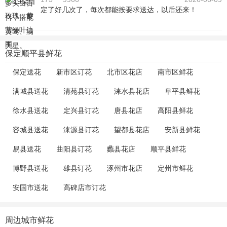
定了好几次了，每次都能按要求送达，以后还来！
保定顺平县鲜花
保定送花
新市区订花
北市区花店
南市区鲜花
满城县送花
清苑县订花
涞水县花店
阜平县鲜花
徐水县送花
定兴县订花
唐县花店
高阳县鲜花
容城县送花
涞源县订花
望都县花店
安新县鲜花
易县送花
曲阳县订花
蠡县花店
顺平县鲜花
博野县送花
雄县订花
涿州市花店
定州市鲜花
安国市送花
高碑店市订花
周边城市鲜花