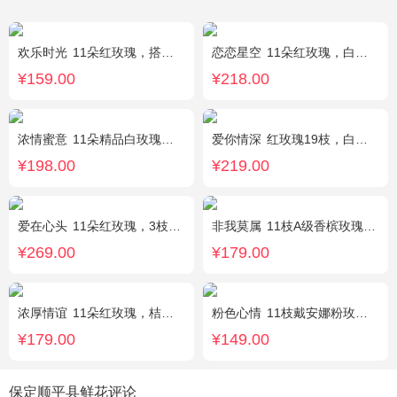
欢乐时光
11朵红玫瑰，搭配适量红色石竹梅、叶上黄金间插。
恋恋星空
11朵红玫瑰，白色满天星丰满搭配，红豆点缀，一条灯带，搭配2只小熊
¥159.00
¥218.00
浓情蜜意
11朵精品白玫瑰，搭配适量浅绿色洋桔梗、书带草、黄莺。
爱你情深
红玫瑰19枝，白色相思梅、栀子叶搭配
¥198.00
¥219.00
爱在心头
11朵红玫瑰，3枝多头白香水百合，黄莺、绿叶搭配
非我莫属
11枝A级香槟玫瑰，间插黄英、满天星，另加2只可爱小熊公仔（小熊以实物为准）。
¥269.00
¥179.00
浓厚情谊
11朵红玫瑰，桔梗、红豆、绿叶搭配
粉色心情
11枝戴安娜粉玫瑰，满天星，绿叶搭配
¥179.00
¥149.00
保定顺平县鲜花评论