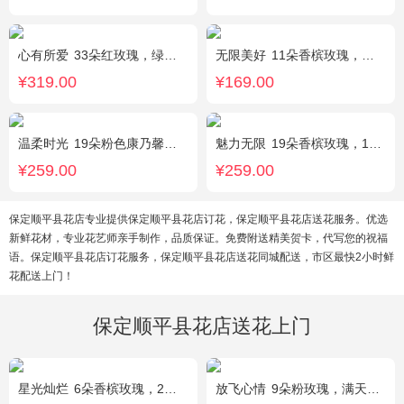
心有所爱
33朵红玫瑰，绿叶搭配
无限美好
11朵香槟玫瑰，桔梗、小花、绿叶搭配
¥319.00
¥169.00
温柔时光
19朵粉色康乃馨，2支多头粉百合，黄莺搭配
魅力无限
19朵香槟玫瑰，1枝多头白百合，桔梗、小花、绿叶搭配
¥259.00
¥259.00
保定顺平县花店专业提供保定顺平县花店订花，保定顺平县花店送花服务。优选
新鲜花材，专业花艺师亲手制作，品质保证。免费附送精美贺卡，代写您的祝福
语。保定顺平县花店订花服务，保定顺平县花店送花同城配送，市区最快2小时鲜
花配送上门！
保定顺平县花店送花上门
星光灿烂
6朵香槟玫瑰，2朵向日葵，1个蓝色绣球，桔梗、小花、绿叶搭配
放飞心情
9朵粉玫瑰，满天星、栀子叶适量