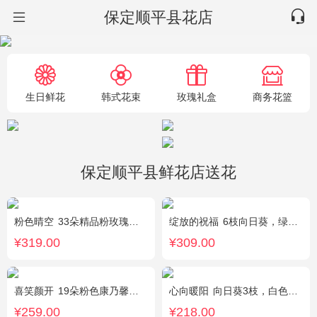
保定顺平县花店
生日鲜花
韩式花束
玫瑰礼盒
商务花篮
保定顺平县鲜花店送花
粉色晴空
33朵精品粉玫瑰，外围搭配石竹梅围绕。
绽放的祝福
6枝向日葵，绿色桔梗、尤加利搭配
¥319.00
¥309.00
喜笑颜开
19朵粉色康乃馨，2枝多头白百合，满天星、绿叶搭配
心向暖阳
向日葵3枝，白色洋桔梗0.5扎，绿色小雏菊2枝，雪柳0.1扎
¥259.00
¥218.00