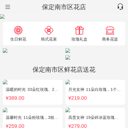
保定南市区花店
生日鲜花
韩式花束
玫瑰礼盒
商务花篮
保定南市区鲜花店送花
温暖的时光
33朵红玫瑰、2枝多头粉百合，搭配适量黄莺草、栀子叶间插。
月光女神
11朵白玫瑰，1个蓝色绣球，桔梗搭配
¥389.00
¥219.00
温馨时光
11朵粉玫瑰，3枝多头粉百合，黄莺搭配
高贵女神
19朵碎冰蓝玫瑰，绿叶搭配
¥259.00
¥279.00