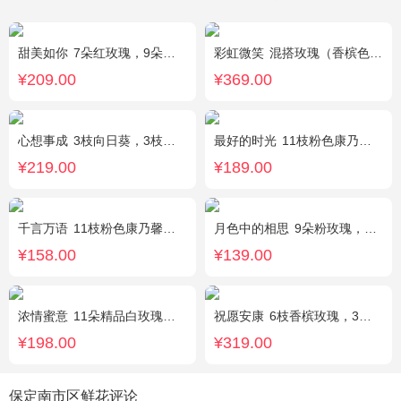
甜美如你
7朵红玫瑰，9朵戴安娜粉玫瑰，白色满天星丰满间插，尤加利搭配
彩虹微笑
混搭玫瑰（香槟色，紫色，白色，戴安娜粉色）共52朵，相思梅、桔梗配花
¥209.00
¥369.00
心想事成
3枝向日葵，3枝香槟玫瑰，搭配桔梗、尤加利叶
最好的时光
11枝粉色康乃馨，2枝粉色多头香水百合，栀子叶适量
¥219.00
¥189.00
千言万语
11枝粉色康乃馨，栀子叶间插丰满
月色中的相思
9朵粉玫瑰，配满天星，绿叶
¥158.00
¥139.00
浓情蜜意
11朵精品白玫瑰，搭配适量浅绿色洋桔梗、书带草、黄莺。
祝愿安康
6枝香槟玫瑰，3枝向日葵，2枝多头白色百合
¥198.00
¥319.00
保定南市区鲜花评论