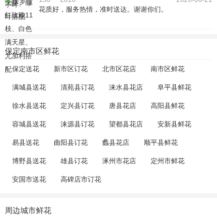
花质好，服务热情，准时送达。谢谢你们。
保定南市区鲜花
保定送花
新市区订花
北市区花店
南市区鲜花
满城县送花
清苑县订花
涞水县花店
阜平县鲜花
徐水县送花
定兴县订花
唐县花店
高阳县鲜花
容城县送花
涞源县订花
望都县花店
安新县鲜花
易县送花
曲阳县订花
蠡县花店
顺平县鲜花
博野县送花
雄县订花
涿州市花店
定州市鲜花
安国市送花
高碑店市订花
周边城市鲜花