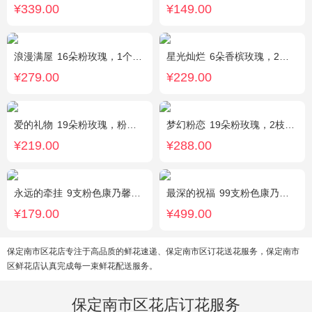
¥339.00
¥149.00
浪漫满屋
16朵粉玫瑰，1个粉色绣球，3个乒乓菊，桔梗、绿叶搭配
星光灿烂
6朵香槟玫瑰，2朵向日葵，1个蓝色绣球，桔梗、小花、绿叶搭配
¥279.00
¥229.00
爱的礼物
19朵粉玫瑰，粉色满天星搭配
梦幻粉恋
19朵粉玫瑰，2枝白色香水百合、尤加利叶搭配
¥219.00
¥288.00
永远的牵挂
9支粉色康乃馨，1支多头白百合，搭配黄莺、满天星。
最深的祝福
99支粉色康乃馨，搭配绿叶、黄莺。
¥179.00
¥499.00
保定南市区花店专注于高品质的鲜花速递、保定南市区订花送花服务，保定南市
区鲜花店认真完成每一束鲜花配送服务。
保定南市区花店订花服务