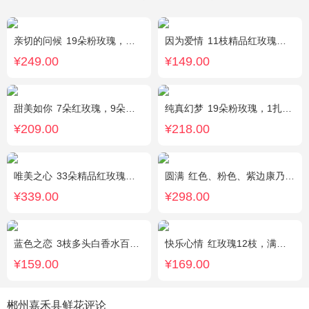
亲切的问候
19朵粉玫瑰，叶上黄金点缀。
因为爱情
11枝精品红玫瑰，黄英丰满。
¥249.00
¥149.00
甜美如你
7朵红玫瑰，9朵戴安娜粉玫瑰，白色满天星丰满间插，尤加利搭配
纯真幻梦
19朵粉玫瑰，1扎满天星间插丰满
¥209.00
¥218.00
唯美之心
33朵精品红玫瑰，搭配适量相思梅。
圆满
红色、粉色、紫边康乃馨共16枝，红玫瑰7枝，粉色多头香水百合2枝，粉桔梗、叶上黄金、绿叶搭配。（如紫边康乃馨缺货，默认用其他颜色替代）
¥339.00
¥298.00
蓝色之恋
3枝多头白香水百合，情人草丰满，绿叶。
快乐心情
红玫瑰12枝，满天星、绿叶丰满
¥159.00
¥169.00
郴州嘉禾县鲜花评论