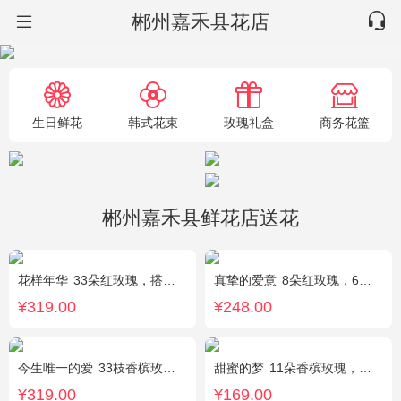
郴州嘉禾县花店
生日鲜花
韩式花束
玫瑰礼盒
商务花篮
郴州嘉禾县鲜花店送花
花样年华
33朵红玫瑰，搭配适量石竹梅外围。
真挚的爱意
8朵红玫瑰，6朵香槟玫瑰，5朵粉玫瑰，叶上黄金点缀。
¥319.00
¥248.00
今生唯一的爱
33枝香槟玫瑰，黄莺、满天星丰满，随机赠送2只小熊。
甜蜜的梦
11朵香槟玫瑰，桔梗、满天星、绿叶搭配
¥319.00
¥169.00