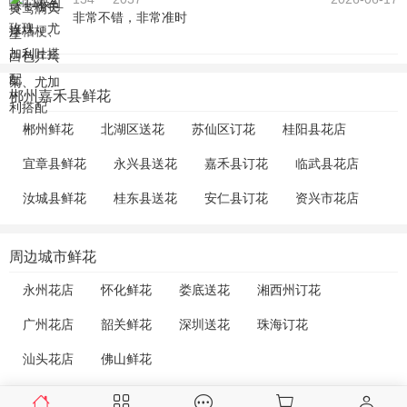
非常不错，非常准时
郴州嘉禾县鲜花
郴州鲜花
北湖区送花
苏仙区订花
桂阳县花店
宜章县鲜花
永兴县送花
嘉禾县订花
临武县花店
汝城县鲜花
桂东县送花
安仁县订花
资兴市花店
周边城市鲜花
永州花店
怀化鲜花
娄底送花
湘西州订花
广州花店
韶关鲜花
深圳送花
珠海订花
汕头花店
佛山鲜花