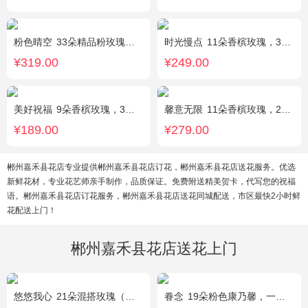
粉色晴空
33朵精品粉玫瑰，外围搭配石竹梅围绕。
时光慢点
11朵香槟玫瑰，3朵向日葵，1个蓝色绣球，桔梗、绿叶搭配
¥319.00
¥249.00
美好祝福
9朵香槟玫瑰，3朵向日葵，桔梗、配花、配草搭配
馨意无限
11朵香槟玫瑰，2枝多头白色百合，白色洋桔梗、绿叶
¥189.00
¥279.00
郴州嘉禾县花店专业提供郴州嘉禾县花店订花，郴州嘉禾县花店送花服务。优选
新鲜花材，专业花艺师亲手制作，品质保证。免费附送精美贺卡，代写您的祝福
语。郴州嘉禾县花店订花服务，郴州嘉禾县花店送花同城配送，市区最快2小时鲜
花配送上门！
郴州嘉禾县花店送花上门
悠悠我心
21朵混搭玫瑰（粉玫瑰+紫玫瑰），绿叶搭配
眷念
19朵粉色康乃馨，一条灯带，满天星、绿叶搭配