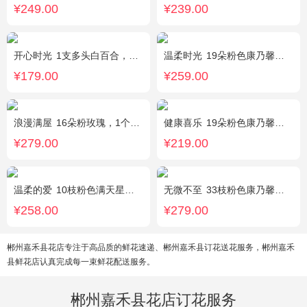
¥249.00
¥239.00
开心时光
1支多头白百合，3朵粉玫瑰，4朵康乃馨，桔梗、满天星、绿叶混搭
温柔时光
19朵粉色康乃馨，2支多头粉百合，黄莺搭配
¥179.00
¥259.00
浪漫满屋
16朵粉玫瑰，1个粉色绣球，3个乒乓菊，桔梗、绿叶搭配
健康喜乐
19朵粉色康乃馨，满天星、绿叶搭配
¥279.00
¥219.00
温柔的爱
10枝粉色满天星，1条灯带
无微不至
33枝粉色康乃馨，石竹梅围绕
¥258.00
¥279.00
郴州嘉禾县花店专注于高品质的鲜花速递、郴州嘉禾县订花送花服务，郴州嘉禾
县鲜花店认真完成每一束鲜花配送服务。
郴州嘉禾县花店订花服务