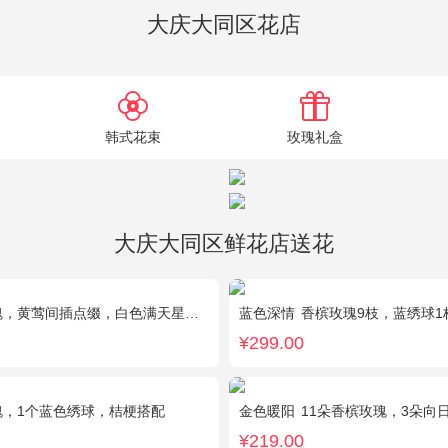
大庆大同区花店
韩式花束
玫瑰礼盒
大庆大同区鲜花店送花
，黄莺间插点缀，白色满天星外围点缀搭配
蓝色深情
香槟玫瑰9枝，蓝绣球1枝，向日葵3
¥299.00
瑰，1个蓝色绣球，桔梗搭配
金色暖阳
11朵香槟玫瑰，3朵向日
¥219.00