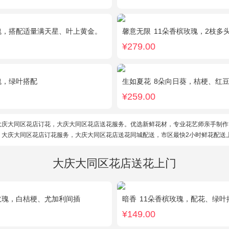
瑰，搭配适量满天星、叶上黄金。
馨意无限
11朵香槟玫瑰，2枝多头白色
¥279.00
瑰，绿叶搭配
生如夏花
8朵向日葵，桔梗、红
¥259.00
大庆大同区花店订花，大庆大同区花店送花服务。优选新鲜花材，专业花艺师亲手制作
。大庆大同区花店订花服务，大庆大同区花店送花同城配送，市区最快2小时鲜花配送
大庆大同区花店送花上门
玫瑰，白桔梗、尤加利间插
暗香
11朵香槟玫瑰，配花、绿叶
¥149.00