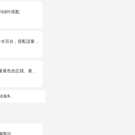
利绿叶搭配
，搭配适量石竹梅、黄莺。
忘我、黄莺、栀子叶间插。
送服务。
满围边