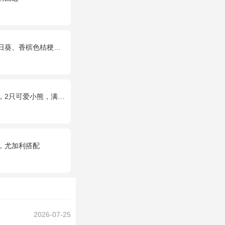
槟色桔梗、洋甘菊、尤加利
（德芙、金莎、费列罗等），具体以当地市场为准，小熊以实物为准。
，尤加利搭配
2026-07-25