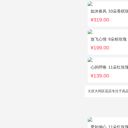
如沐春风
33朵香槟
¥319.00
放飞心情
9朵粉玫瑰
¥199.00
心的呼唤
11朵红玫
¥139.00
大庆大同区花店专注于高
爱如倾心
11朵红玫瑰，白色