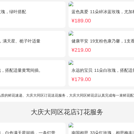
玫瑰，绿叶搭配
蓝色真爱
11朵碎冰蓝玫瑰，尤加
¥189.00
，满天星、栀子叶适量
健康平安
19支粉色康乃馨，1支香水百合
¥219.00
瑰，搭配适量黄莺间插。
永远的宝贝
11朵白玫瑰，搭配适量紫色勿
¥179.00
品质的鲜花速递、大庆大同区订花送花服务，大庆大同区鲜花店认真完成每一束鲜花配
大庆大同区花店订花服务
满天星间插，一条灯带，一对小熊、黄莺或尤加利叶搭配
南国相思
33朵红玫瑰，相思梅丰