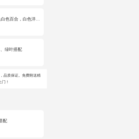
百合，白色洋桔梗、绿叶
豆、绿叶搭配
，品质保证。免费附送精
上门！
搭配