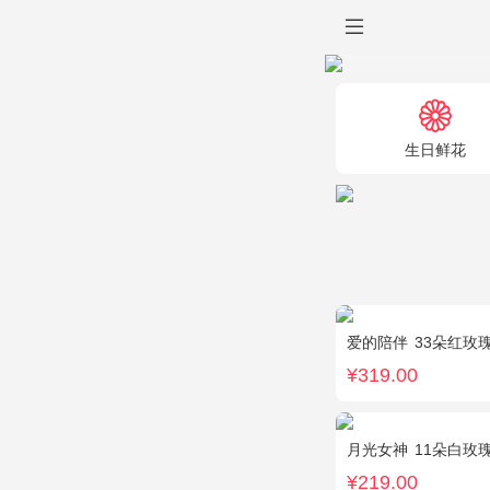
生日鲜花
爱的陪伴
33朵红玫瑰
¥319.00
月光女神
11朵白玫
¥219.00