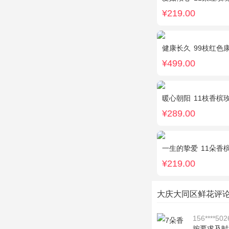
¥219.00
健康长久
99枝红色
¥499.00
暖心朝阳
11枝香槟玫瑰，
¥289.00
一生的挚爱
11朵香槟
¥219.00
大庆大同区鲜花评
156****502
按要求及时