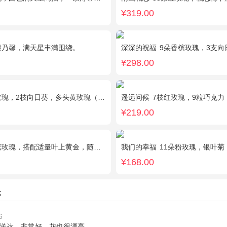
¥319.00
康乃馨，满天星丰满围绕。
深深的祝福
9朵香槟玫瑰，3支向日葵、香
¥298.00
2枝向日葵，多头黄玫瑰（或类似配材替换）、桔梗搭配
遥远问候
7枝红玫瑰，9粒巧克力，2只可爱小熊，满天星、绿叶周围点缀；巧克力选择高端品牌
¥219.00
玫瑰，搭配适量叶上黄金，随机赠送一个小熊。
我们的幸福
11朵粉玫瑰，银叶菊
¥168.00
论
6
送达，非常好，花也很漂亮。