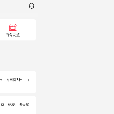
商务花篮
枝，白色洋桔梗、大叶尤加利搭配
葵，桔梗、满天星混搭