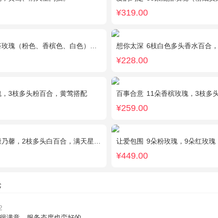
¥319.00
（粉色、香槟色、白色），2个小熊，黄莺、满天星点缀
想你太深
6枝白色多头香水百合
¥228.00
瑰，3枝多头粉百合，黄莺搭配
百事合意
11朵香槟玫瑰，3枝多
¥259.00
乃馨，2枝多头白百合，满天星、绿叶搭配
让爱包围
9朵粉玫瑰，9朵红玫瑰，7朵白玫瑰，7朵蓝玫瑰，7朵香槟
¥449.00
论
2
很满意，服务态度也蛮好的