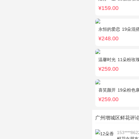
¥159.00
永恒的爱恋
19朵混搭玫瑰
¥248.00
温馨时光
11朵粉玫
¥259.00
喜笑颜开
19朵粉色康
¥259.00
广州增城区鲜花评
153****862
鲜花女朋友