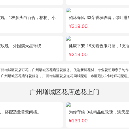
瑰，1枝多头白百合，桔梗、小花、绿叶搭配
如沐春风
33朵香槟玫瑰，绿叶搭
¥319.00
蓝玫瑰，外围满天星环绕
健康平安
19支粉色康乃馨，1支香水百合
¥219.00
广州增城区花店订花，广州增城区花店送花服务。优选新鲜花材，专业花艺师亲手制作
。广州增城区花店订花服务，广州增城区花店送花同城配送，市区最快2小时鲜花配送
广州增城区花店送花上门
瑰，搭配适量黄莺间插。
为你守候
9枝精品红玫瑰，满天星、黄莺点缀，加可
¥139.00