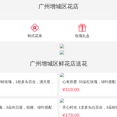
广州增城区花店
韩式花束
玫瑰礼盒
广州增城区鲜花店送花
粉玫瑰，1枝多头百合，满天星、栀子叶
心有所爱
33朵红玫瑰，绿叶搭配
¥319.00
瑰，3朵向日葵，桔梗、绿叶搭配
开心时光
1支多头白百合，3朵粉玫瑰，4朵康
¥179.00