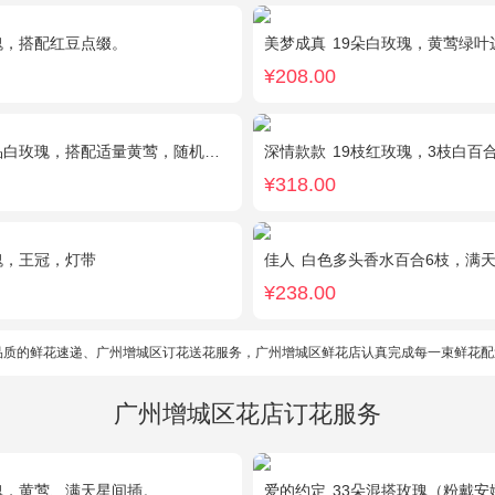
瑰，搭配红豆点缀。
美梦成真
19朵白玫瑰，黄莺绿叶
¥208.00
玫瑰，搭配适量黄莺，随机赠送1只可爱小熊。
深情款款
19枝红玫瑰，3枝白百合，3枝粉百
¥318.00
瑰，王冠，灯带
佳人
白色多头香水百合6枝，满天星、
¥238.00
品质的鲜花速递、广州增城区订花送花服务，广州增城区鲜花店认真完成每一束鲜花配
广州增城区花店订花服务
瑰，黄莺、满天星间插。
爱的约定
33朵混搭玫瑰（粉戴安娜，香槟玫瑰