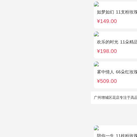
如梦如幻
11支粉玫
¥149.00
欢乐的时光
11朵精品白
¥198.00
雾中情人
66朵红玫
¥509.00
广州增城区花店专注于高
陪你一生
11枝粉玫