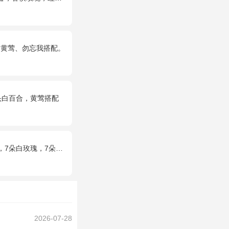
，黄莺、勿忘我搭配。
头白百合，黄莺搭配
玫瑰，满天星和绿草丰满外围，随机赠送两只公仔
2026-07-28