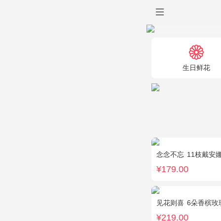
生日鲜花
念念不忘
11枝戴安娜
¥179.00
见花则喜
6朵香槟玫
¥219.00