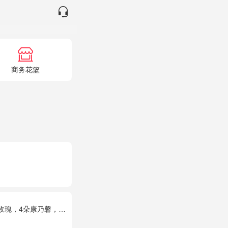
商务花篮
乃馨，桔梗、满天星、绿叶混搭