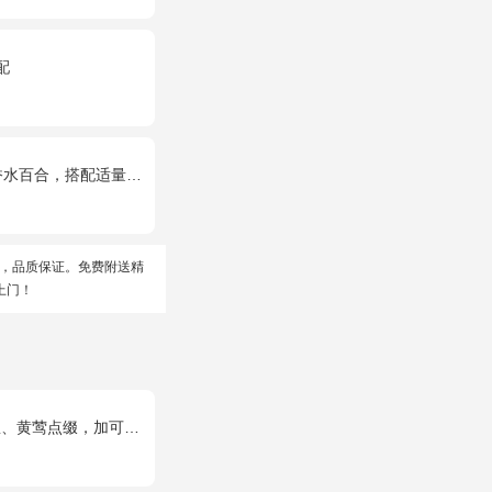
配
，搭配适量石竹梅、黄莺。
，品质保证。免费附送精
上门！
爱小熊1只。(小熊以实物为准)