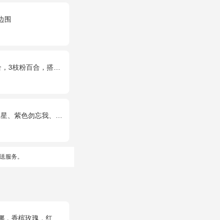
边围
合，搭配满天星，绿叶等配材
紫色勿忘我、绿叶丰满
送服务。
，红玫瑰），相思梅、绿叶搭配