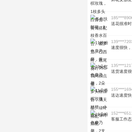
185****890
送花很准时
139****720
速度很快，
135****121
送货速度很
155****169
送达速度快
152****651
客服工作态