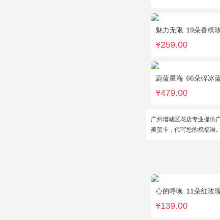
魅力无限
19朵香槟玫
¥259.00
蔚蓝星海
66朵碎冰
¥479.00
广州增城区花店专业提供
美贺卡，代写您的祝福语
心的呼唤
11朵红玫
¥139.00