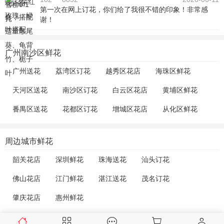
第一次在网上订花，你们给了我很不错的印象！非常感
谢！
广州南沙区鲜花
广州送花
荔湾区订花
越秀区花店
海珠区鲜花
天河区送花
南沙区订花
白云区花店
黄埔区鲜花
番禺区送花
花都区订花
增城区花店
从化区鲜花
周边城市鲜花
韶关花店
深圳鲜花
珠海送花
汕头订花
佛山花店
江门鲜花
湛江送花
茂名订花
肇庆花店
惠州鲜花