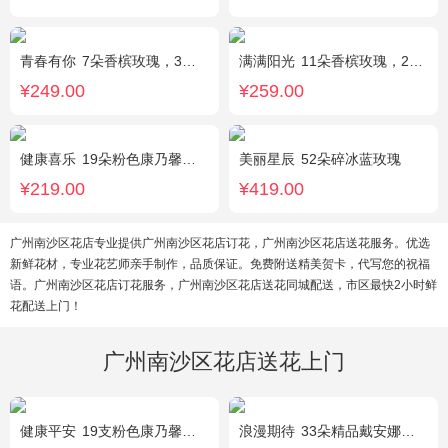
青春有你
7朵香槟玫瑰，3朵向日葵，一个绣球，桔梗、配花、配草搭配
满满阳光
11朵香槟玫瑰，2朵向日葵，1个蓝色绣球，配花、桔梗、绿叶搭配
¥249.00
¥259.00
健康喜乐
19朵粉色康乃馨，满天星、绿叶搭配
美丽星辰
52朵碎冰蓝玫瑰
¥219.00
¥419.00
广州南沙区花店专业提供广州南沙区花店订花，广州南沙区花店送花服务。优选
新鲜花材，专业花艺师亲手制作，品质保证。免费附送精美贺卡，代写您的祝福
语。广州南沙区花店订花服务，广州南沙区花店送花同城配送，市区最快2小时鲜
花配送上门！
广州南沙区花店送花上门
健康平安
19支粉色康乃馨，1支香水百合，搭配适量石竹梅、黄莺。
浪漫期待
33朵精品戴安娜粉玫瑰，叶上黄金适量搭配。