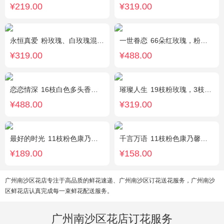
¥219.00
¥319.00
永恒真爱
粉玫瑰、白玫瑰混搭，共33朵，桔梗、尤加利搭配
一世眷恋
66朵红玫瑰，粉色石竹梅外围丰满围边，黑色丝带搭配
¥319.00
¥488.00
恋恋情深
16枝白色多头香水百合，黄莺点缀。
璀璨人生
19枝粉玫瑰，3枝向日葵，绿叶搭配
¥488.00
¥319.00
最好的时光
11枝粉色康乃馨，2枝粉色多头香水百合，栀子叶适量
千言万语
11枝粉色康乃馨，栀子叶间插丰满
¥189.00
¥158.00
广州南沙区花店专注于高品质的鲜花速递、广州南沙区订花送花服务，广州南沙
区鲜花店认真完成每一束鲜花配送服务。
广州南沙区花店订花服务