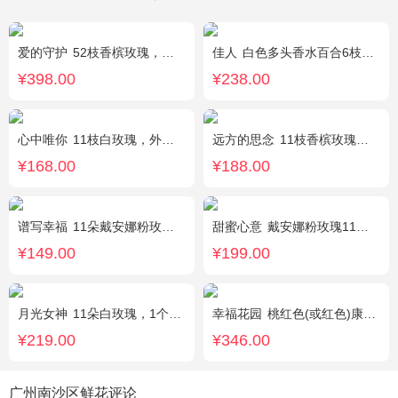
爱的守护
52枝香槟玫瑰，外围桔梗
佳人
白色多头香水百合6枝，满天星、紫色勿忘我、绿叶丰满
¥398.00
¥238.00
心中唯你
11枝白玫瑰，外围紫色勿忘我。
远方的思念
11枝香槟玫瑰单独包装，绿叶丰满。
¥168.00
¥188.00
谱写幸福
11朵戴安娜粉玫瑰，搭配适量情人草装饰
甜蜜心意
戴安娜粉玫瑰11枝，浅紫勿忘我、尤加利搭配
¥149.00
¥199.00
月光女神
11朵白玫瑰，1个蓝色绣球，桔梗搭配
幸福花园
桃红色(或红色)康乃馨18枝，桃红色(或红色)玫瑰18枝，粉色康乃馨12枝，粉色多头小康乃馨9枝，点缀适量绿叶、叶上黄金等。
¥219.00
¥346.00
广州南沙区鲜花评论