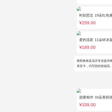
时刻思念
19朵红色康
¥259.00
爱的流星
11朵碎冰
¥189.00
衡阳衡南县花店专业提供
美贺卡，代写您的祝福语
甜蜜相伴
33朵香槟
¥339.00