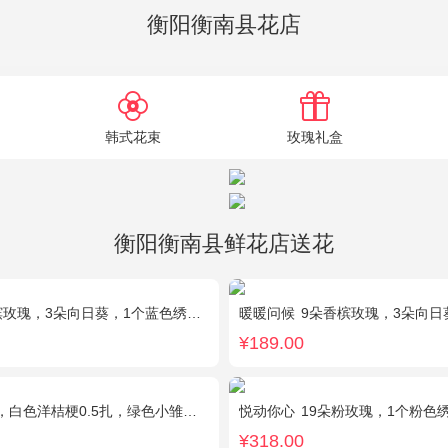
衡阳衡南县花店
韩式花束
玫瑰礼盒
衡阳衡南县鲜花店送花
瑰，3朵向日葵，1个蓝色绣球，配花、绿叶搭配
暖暖问候
9朵香槟玫瑰，3朵向日葵
¥189.00
洋桔梗0.5扎，绿色小雏菊2枝，雪柳0.1扎
悦动你心
19朵粉玫瑰，1个粉色绣球，2个白色乒
¥318.00