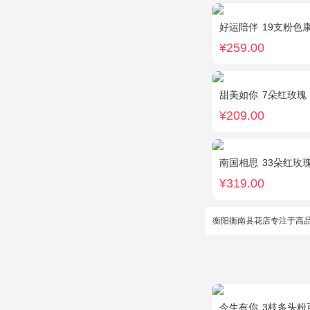
好运陪伴
19支粉色康乃
¥259.00
甜美如你
7朵红玫瑰，9朵
¥209.00
南国相思
33朵红玫
¥319.00
衡阳衡南县花店专注于高
今生有你
3枝多头粉百合，