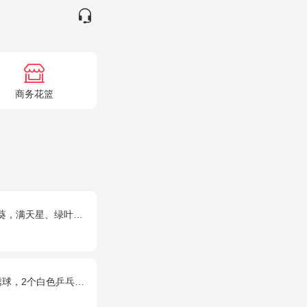
商务花篮
，满天星、绿叶搭配
乓菊，粉色桔梗、尤加利间插丰满