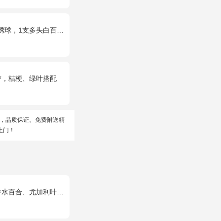
多头白百合，桔梗、绿叶搭配
带，桔梗、绿叶搭配
，品质保证。免费附送精
上门！
水百合、尤加利叶搭配