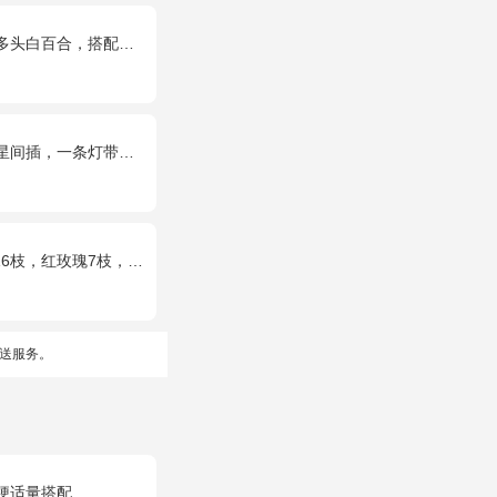
百合，搭配黄莺、满天星。
，一对小熊、黄莺或尤加利叶搭配
金、绿叶搭配。（如紫边康乃馨缺货，默认用其他颜色替代）
送服务。
梗适量搭配