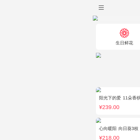
生日鲜花
阳光下的爱
11朵香槟玫
¥239.00
心向暖阳
向日葵3枝，白色
¥218.00