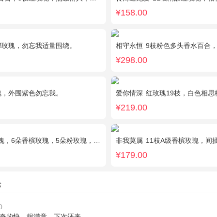
¥158.00
娜玫瑰，勿忘我适量围绕。
相守永恒
9枝粉色多头香水百合，
¥298.00
瑰，外围紫色勿忘我。
爱你情深
红玫瑰19枝，白色相思
¥219.00
，6朵香槟玫瑰，5朵粉玫瑰，叶上黄金点缀。
非我莫属
11枝A级香槟玫瑰，间插黄英、满天星，另加
¥179.00
论
0
奇的快，很满意，下次还来