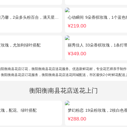
乃馨，2朵多头粉百合，满天星、绿叶搭配
心动瞬间
9朵香槟玫瑰，1个蓝色绣球，1支
¥219.00
蓝玫瑰，尤加利绿叶搭配
丽秀佳人
33朵香槟玫瑰，1条灯
¥349.00
衡阳衡南县花店订花，衡阳衡南县花店送花服务。优选新鲜花材，专业花艺师亲手制作
。衡阳衡南县花店订花服务，衡阳衡南县花店送花同城配送，市区最快2小时鲜花配送
衡阳衡南县花店送花上门
玫瑰，配花、绿叶搭配
梦幻粉恋
19朵粉玫瑰，2枝白色香
¥288.00