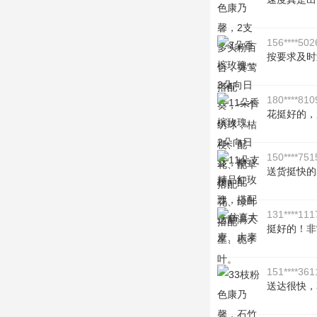
156****502
按要求及时
180****810
花挺好的，
150****751
送货挺快的
131****111
挺好的！非
151****361
送达很快，