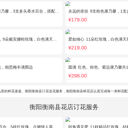
馨，3支多头香水百合，搭配满天星、黄莺装饰。
永远的牵挂
9支粉色康乃馨，1支多头白
¥179.00
戴安娜粉玫瑰，白色满天星丰满间插，尤加利搭配
爱如倾心
11朵红玫瑰，白色满天星间插，一条灯带
¥219.00
瑰，相思梅丰满围边
圆满
红色、粉色、紫边康乃馨共16枝，红玫瑰7枝，粉色多头香水百合2枝，粉桔梗、叶上黄
¥298.00
品质的鲜花速递、衡阳衡南县订花送花服务，衡阳衡南县鲜花店认真完成每一束鲜花配
衡阳衡南县花店订花服务
5枝红玫瑰，点缀情人草叶材作成精美的 花瓶花插
转角遇见爱
11枝精品红玫瑰，桔