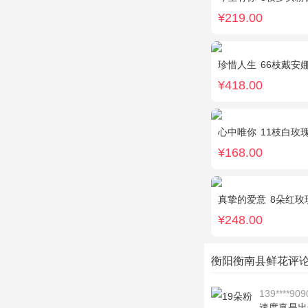
¥219.00
珍惜人生
66枝戴安
¥418.00
心中唯你
11枝白玫
¥168.00
真挚的爱意
8朵红玫瑰
¥248.00
衡阳衡南县鲜花评
139****909
速度真是出