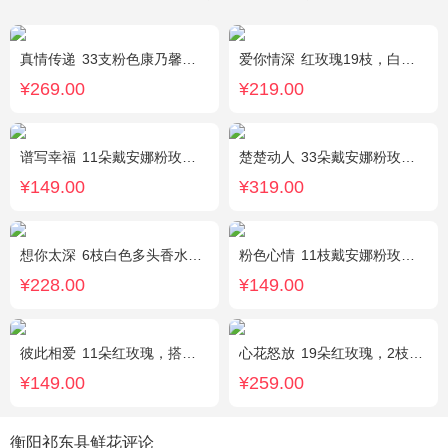
真情传递
33支粉色康乃馨，搭配黄莺、满天星。
爱你情深
红玫瑰19枝，白色相思梅、栀子叶搭配
¥269.00
¥219.00
谱写幸福
11朵戴安娜粉玫瑰，搭配适量情人草装饰
楚楚动人
33朵戴安娜粉玫瑰，相思梅搭配
¥149.00
¥319.00
想你太深
6枝白色多头香水百合，黄莺、勿忘我搭配。
粉色心情
11枝戴安娜粉玫瑰，满天星，绿叶搭配
¥228.00
¥149.00
彼此相爱
11朵红玫瑰，搭配适量满天星、叶上黄金。
心花怒放
19朵红玫瑰，2枝多头粉百合，配花、黄莺搭配
¥149.00
¥259.00
衡阳祁东县鲜花评论