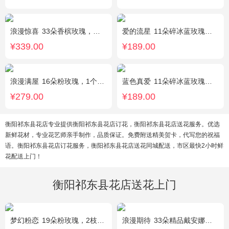
浪漫惊喜
33朵香槟玫瑰，白桔梗、尤加利间插
爱的流星
11朵碎冰蓝玫瑰，尤加利绿叶搭配
¥339.00
¥189.00
浪漫满屋
16朵粉玫瑰，1个粉色绣球，3个乒乓菊，桔梗、绿叶搭配
蓝色真爱
11朵碎冰蓝玫瑰，尤加利绿叶搭配
¥279.00
¥189.00
衡阳祁东县花店专业提供衡阳祁东县花店订花，衡阳祁东县花店送花服务。优选
新鲜花材，专业花艺师亲手制作，品质保证。免费附送精美贺卡，代写您的祝福
语。衡阳祁东县花店订花服务，衡阳祁东县花店送花同城配送，市区最快2小时鲜
花配送上门！
衡阳祁东县花店送花上门
梦幻粉恋
19朵粉玫瑰，2枝白色香水百合、尤加利叶搭配
浪漫期待
33朵精品戴安娜粉玫瑰，叶上黄金适量搭配。