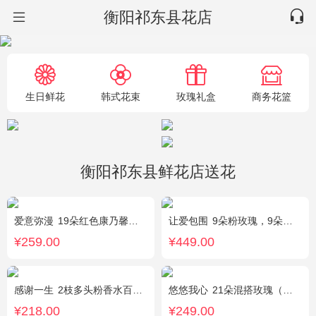
衡阳祁东县花店
生日鲜花
韩式花束
玫瑰礼盒
商务花篮
衡阳祁东县鲜花店送花
爱意弥漫
19朵红色康乃馨粉，2枝多头粉百合，黄莺、石竹梅搭配
让爱包围
9朵粉玫瑰，9朵红玫瑰，7朵白玫瑰，7朵蓝玫瑰，7朵香槟玫瑰，满天星和绿草丰满外围，随机赠送两只公仔
¥259.00
¥449.00
感谢一生
2枝多头粉香水百合，11枝粉康乃馨，满天星+绿叶适量。
悠悠我心
21朵混搭玫瑰（粉玫瑰+紫玫瑰），绿叶搭配
¥218.00
¥249.00