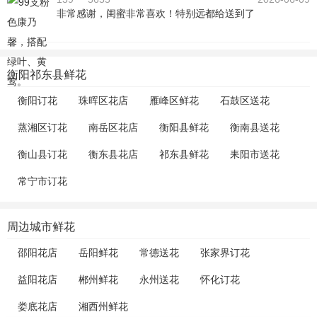
非常感谢，闺蜜非常喜欢！特别远都给送到了
衡阳祁东县鲜花
衡阳订花
珠晖区花店
雁峰区鲜花
石鼓区送花
蒸湘区订花
南岳区花店
衡阳县鲜花
衡南县送花
衡山县订花
衡东县花店
祁东县鲜花
耒阳市送花
常宁市订花
周边城市鲜花
邵阳花店
岳阳鲜花
常德送花
张家界订花
益阳花店
郴州鲜花
永州送花
怀化订花
娄底花店
湘西州鲜花