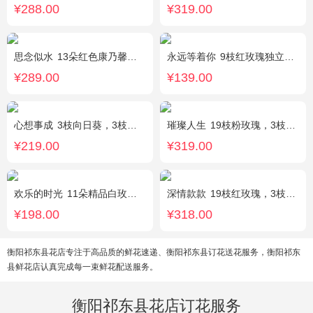
¥288.00
¥319.00
思念似水
13朵红色康乃馨，5朵粉玫瑰，粉色洋桔梗、红豆、尤加利搭配
永远等着你
9枝红玫瑰独立包装，黄英丰满。
¥289.00
¥139.00
心想事成
3枝向日葵，3枝香槟玫瑰，搭配桔梗、尤加利叶
璀璨人生
19枝粉玫瑰，3枝向日葵，绿叶搭配
¥219.00
¥319.00
欢乐的时光
11朵精品白玫瑰，搭配适量黄莺，随机赠送1只可爱小熊。
深情款款
19枝红玫瑰，3枝白百合，3枝粉百合，搭配满天星，绿叶等配材
¥198.00
¥318.00
衡阳祁东县花店专注于高品质的鲜花速递、衡阳祁东县订花送花服务，衡阳祁东
县鲜花店认真完成每一束鲜花配送服务。
衡阳祁东县花店订花服务