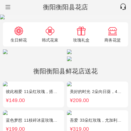
衡阳衡阳县花店
生日鲜花
韩式花束
玫瑰礼盒
商务花篮
衡阳衡阳县鲜花店送花
彼此相爱
11朵红玫瑰，搭配适量满天星、叶上黄金。
美好的时光
2朵向日葵，4朵香槟玫瑰，2朵碎冰蓝玫瑰，桔梗、配花、配草搭配
¥149.00
¥209.00
蓝色梦想
11枝碎冰蓝玫瑰，洋甘菊和尤加利叶适量搭配
吾爱
33朵红玫瑰，尤加利绿叶搭配
¥199.00
¥319.00