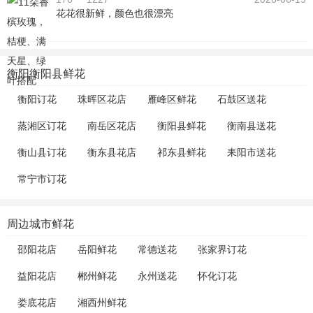
花花很新鲜，颜色也很漂亮
衡阳衡阳县鲜花
衡阳订花
珠晖区花店
雁峰区鲜花
石鼓区送花
蒸湘区订花
南岳区花店
衡阳县鲜花
衡南县送花
衡山县订花
衡东县花店
祁东县鲜花
耒阳市送花
常宁市订花
周边城市鲜花
邵阳花店
岳阳鲜花
常德送花
张家界订花
益阳花店
郴州鲜花
永州送花
怀化订花
娄底花店
湘西州鲜花