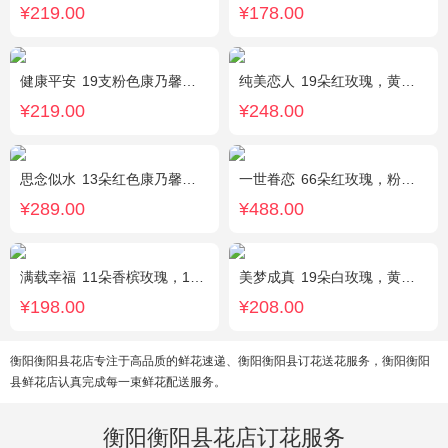
¥219.00
¥178.00
健康平安
19支粉色康乃馨，1支香水百合，搭配适量石竹梅、黄莺。
纯美恋人
19朵红玫瑰，黄莺、满天星、绿叶适量点缀
¥219.00
¥248.00
思念似水
13朵红色康乃馨，5朵粉玫瑰，粉色洋桔梗、红豆、尤加利搭配
一世眷恋
66朵红玫瑰，粉色石竹梅外围丰满围边，黑色丝带搭配
¥289.00
¥488.00
满载幸福
11朵香槟玫瑰，1支白色多头香水百合，搭配桔梗、黄莺。
美梦成真
19朵白玫瑰，黄莺绿叶边围
¥198.00
¥208.00
衡阳衡阳县花店专注于高品质的鲜花速递、衡阳衡阳县订花送花服务，衡阳衡阳
县鲜花店认真完成每一束鲜花配送服务。
衡阳衡阳县花店订花服务