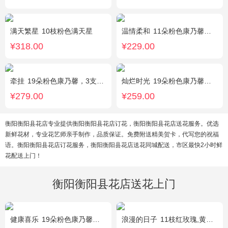
满天繁星
10枝粉色满天星
温情柔和
11朵粉色康乃馨，8朵粉玫瑰，搭配桔梗
¥318.00
¥229.00
牵挂
19朵粉色康乃馨，3支多头粉百合，黄莺搭配
灿烂时光
19朵粉色康乃馨，2支多头粉百合，桔梗、黄莺搭配
¥279.00
¥259.00
衡阳衡阳县花店专业提供衡阳衡阳县花店订花，衡阳衡阳县花店送花服务。优选
新鲜花材，专业花艺师亲手制作，品质保证。免费附送精美贺卡，代写您的祝福
语。衡阳衡阳县花店订花服务，衡阳衡阳县花店送花同城配送，市区最快2小时鲜
花配送上门！
衡阳衡阳县花店送花上门
健康喜乐
19朵粉色康乃馨，满天星、绿叶搭配
浪漫的日子
11枝红玫瑰,黄莺、满天星适量搭配。