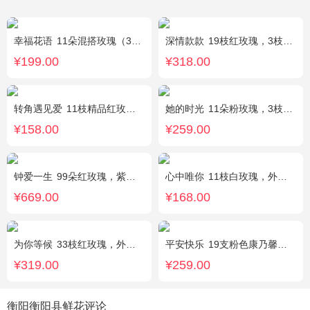
幸福花语
11朵混搭玫瑰（3支红玫瑰、3支粉玫瑰、3支白玫瑰、2支香槟玫瑰），搭配适量黄莺、栀子叶，随机赠送1只可爱小熊。
深情款款
19枝红玫瑰，3枝白百合，3枝粉百合，搭配满天星，绿叶等配材
¥199.00
¥318.00
转角遇见爱
11枝精品红玫瑰，桔梗适量搭配
她的时光
11朵粉玫瑰，3枝白色多头百合，白色洋桔梗
¥158.00
¥259.00
钟爱一生
99朵红玫瑰，紫色勿忘我围边
心中唯你
11枝白玫瑰，外围紫色勿忘我。
¥669.00
¥168.00
为你等候
33枝红玫瑰，外围满天星和黄莺，随机赠送两只公仔
平安快乐
19支粉色康乃馨，2支白色多头百合，搭配适量叶上黄金。
¥319.00
¥259.00
衡阳衡阳县鲜花评论